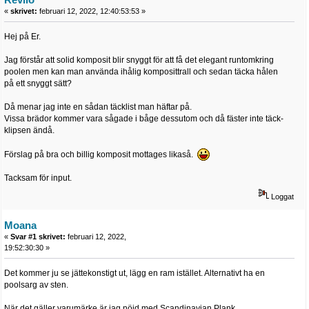
«
skrivet:
februari 12, 2022, 12:40:53:53 »
Hej på Er.
Jag förstår att solid komposit blir snyggt för att få det elegant runtomkring
poolen men kan man använda ihålig komposittrall och sedan täcka hålen
på ett snyggt sätt?
Då menar jag inte en sådan täcklist man häftar på.
Vissa brädor kommer vara sågade i båge dessutom och då fäster inte täck-
klipsen ändå.
Förslag på bra och billig komposit mottages likaså.
Tacksam för input.
Loggat
Moana
«
Svar #1 skrivet:
februari 12, 2022,
19:52:30:30 »
Det kommer ju se jättekonstigt ut, lägg en ram istället. Alternativt ha en
poolsarg av sten.
När det gäller varumärke är jag nöjd med Scandinavian Plank.