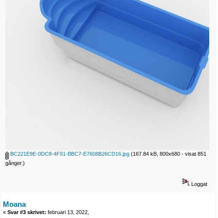
BC221E9E-0DC8-4F91-BBC7-E7608B26CD16.jpg
(167.84 kB, 800x680 - visat 851
gånger.)
Loggat
Moana
«
Svar #3 skrivet:
februari 13, 2022,