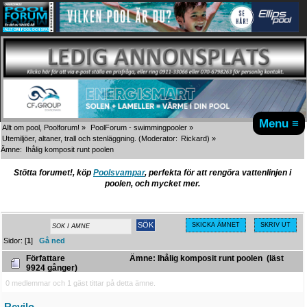
Menu ≡
Allt om pool, Poolforum!
»
PoolForum - swimmingpooler
»
Utemiljöer, altaner, trall och stenläggning.
(Moderator:
Rickard
) »
Ämne:
Ihålig komposit runt poolen
Stötta forumet!, köp
Poolsvampar
, perfekta för att rengöra vattenlinjen i
poolen, och mycket mer.
SKICKA ÄMNET
SKRIV UT
Sidor: [
1
]
Gå ned
Författare
Ämne: Ihålig komposit runt poolen (läst
9924 gånger)
0 medlemmar och 1 gäst tittar på detta ämne.
Revilo