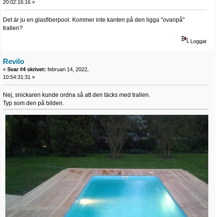
20:02:16:16 »
Det är ju en glasfiberpool. Kommer inte kanten på den ligga "ovanpå"
trallen?
Loggat
Revilo
«
Svar #4 skrivet:
februari 14, 2022,
10:54:31:31 »
Nej, snickaren kunde ordna så att den täcks med trallen.
Typ som den på bilden.