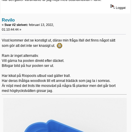
Loggat
Revilo
«
Svar #2 skrivet:
februari 13, 2022,
01:10:44:44 »
Visst kommer det se konstigt ut, därav min fråga ifall det finns något sätt
som gör att det inte ser knasigt ut.
Ram är inget alternativ.
Vill gärna ha poolen direkt efter däcket.
Bifogar bild på hur poolen ser ut.
Har kikat på Riopools utbud vad gäller trall.
Har deras ihåliga woodlook till ett annat trädäck som jag la i somras.
Är nöjd med det trots lite mossväxt på några få plankor men det går bort
med högtryckstvätten gissar jag.