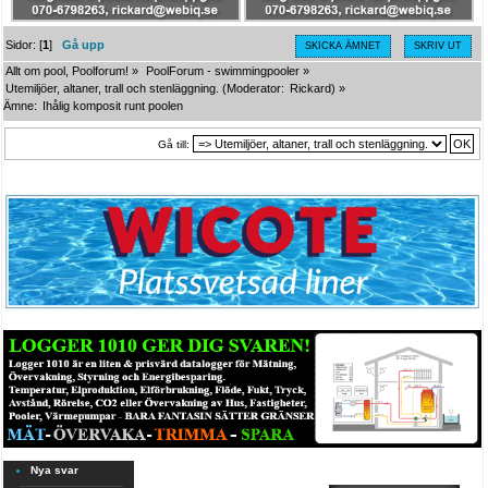
Sidor: [
1
]
Gå upp
SKICKA ÄMNET
SKRIV UT
Allt om pool, Poolforum!
»
PoolForum - swimmingpooler
»
Utemiljöer, altaner, trall och stenläggning.
(Moderator:
Rickard
) »
Ämne:
Ihålig komposit runt poolen
Gå till:
Nya svar