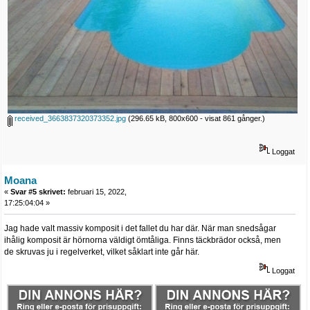
received_3663837320373352.jpg
(296.65 kB, 800x600 - visat 861 gånger.)
Loggat
Moana
«
Svar #5 skrivet:
februari 15, 2022,
17:25:04:04 »
Jag hade valt massiv komposit i det fallet du har där. När man snedsågar
ihålig komposit är hörnorna väldigt ömtåliga. Finns täckbrädor också, men
de skruvas ju i regelverket, vilket såklart inte går här.
Loggat