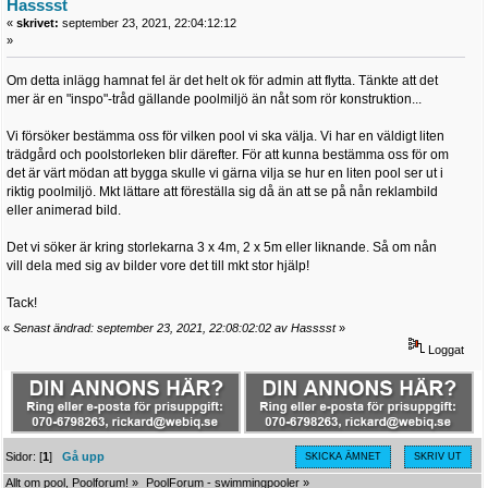
Hasssst
«
skrivet:
september 23, 2021, 22:04:12:12
»
Om detta inlägg hamnat fel är det helt ok för admin att flytta. Tänkte att det
mer är en "inspo"-tråd gällande poolmiljö än nåt som rör konstruktion...
Vi försöker bestämma oss för vilken pool vi ska välja. Vi har en väldigt liten
trädgård och poolstorleken blir därefter. För att kunna bestämma oss för om
det är värt mödan att bygga skulle vi gärna vilja se hur en liten pool ser ut i
riktig poolmiljö. Mkt lättare att föreställa sig då än att se på nån reklambild
eller animerad bild.
Det vi söker är kring storlekarna 3 x 4m, 2 x 5m eller liknande. Så om nån
vill dela med sig av bilder vore det till mkt stor hjälp!
Tack!
«
Senast ändrad: september 23, 2021, 22:08:02:02 av Hasssst
»
Loggat
Sidor: [
1
]
Gå upp
SKICKA ÄMNET
SKRIV UT
Allt om pool, Poolforum!
»
PoolForum - swimmingpooler
»