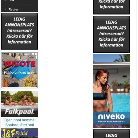
Sök
Regler
Egen pool hemma!
Spabad, året om!