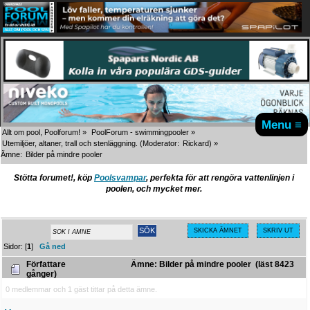
Menu ≡
Allt om pool, Poolforum!
»
PoolForum - swimmingpooler
»
Utemiljöer, altaner, trall och stenläggning.
(Moderator:
Rickard
) »
Ämne:
Bilder på mindre pooler
Stötta forumet!, köp
Poolsvampar
, perfekta för att rengöra vattenlinjen i
poolen, och mycket mer.
SKICKA ÄMNET
SKRIV UT
Sidor: [
1
]
Gå ned
Författare
Ämne: Bilder på mindre pooler (läst 8423
gånger)
0 medlemmar och 1 gäst tittar på detta ämne.