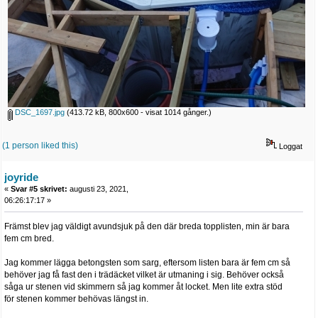
DSC_1697.jpg
(413.72 kB, 800x600 - visat 1014 gånger.)
(1 person liked this)
Loggat
joyride
«
Svar #5 skrivet:
augusti 23, 2021,
06:26:17:17 »
Främst blev jag väldigt avundsjuk på den där breda topplisten, min är bara
fem cm bred.
Jag kommer lägga betongsten som sarg, eftersom listen bara är fem cm så
behöver jag få fast den i trädäcket vilket är utmaning i sig. Behöver också
såga ur stenen vid skimmern så jag kommer åt locket. Men lite extra stöd
för stenen kommer behövas längst in.