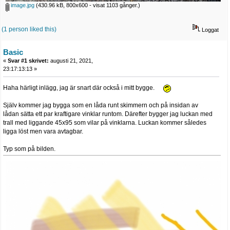
image.jpg
(430.96 kB, 800x600 - visat 1103 gånger.)
(1 person liked this)
Loggat
Basic
«
Svar #1 skrivet:
augusti 21, 2021,
23:17:13:13 »
Haha härligt inlägg, jag är snart där också i mitt bygge.
Själv kommer jag bygga som en låda runt skimmern och på insidan av
lådan sätta ett par kraftigare vinklar runtom. Därefter bygger jag luckan med
trall med liggande 45x95 som vilar på vinklarna. Luckan kommer således
ligga löst men vara avtagbar.
Typ som på bilden.