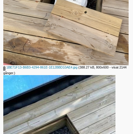
1BE71F13-B6B3-4294-861E-1E12BBD10AE4.jpg
(388.27 kB, 800x600 - visat 2144
gånger.)