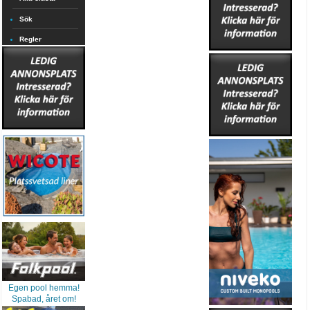
Sök
Regler
Egen pool hemma!
Spabad, året om!