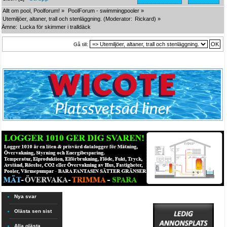
Allt om pool, Poolforum!
»
PoolForum - swimmingpooler
»
Utemiljöer, altaner, trall och stenläggning.
(Moderator:
Rickard
) »
Ämne:
Lucka för skimmer i tralldäck
Gå till:
Nya svar
Olästa sen sist
Alla olästa