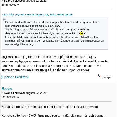
«
Svar #3 skrivet:
augusti 22, 2021,
18:58:50:50 »
Citat från: joyride skrivet augusti 22, 2021, 09:57:23:23
Bra idé med vinklarna! Hur ser det ut mot poolkanten? Har du någon kantsten
eller träsarg och hur gör du med ”luckan” där?
Jag har inget stort däck men tyvärr såväl skimmer, pumpbrunn och en
dagvattenbrunn som måste bli åtkomliga med varsin lucka
Lockorna till dagvatten- och pumpbrunnarna blir rätt stora men till skillnad från
skimmern så kan jag göra dem vinkelräta i förhållande till trallen. Skimmerlocket blir
mer trassligt känner jag.
Jag kan se om jag hinner ta en bild ikväll på hur det ser ut nu. Själv
kommer jag bygga en ram runt poolen som är fäst i trädäcket med liggande
45x95 som det ser ut just nu och 3-4 rader med trall. Den sektionen vid
skimmer/pumpbrunn är lite trixig så jag får se hur jag löser det.
(1 person liked this)
Loggat
Basic
«
Svar #4 skrivet:
augusti 22, 2021,
22:30:36:36 »
Såhär ser det ut hos mig. Och nu ner jag ser bilden fick jag en ny idé...
Kanske sätter jag 45x45 längs med reglarna där skimmern är och bygger