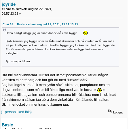
joyride
«
Svar #2 skrivet:
augusti 22, 2021,
09:57:23:23 »
Citat från: Basic skrivet augusti 21, 2021, 23:17:13:13
Haha härligt inlägg, jag är snart där också i mitt bygge.
Själv kommer jag bygga som en låda runt skimmern och på insidan av lådan sätta
ett par kraftigare vinklar runtom. Därefter bygger jag luckan med trall med liggande
45x95 som vilar på vinklarna. Luckan kommer således ligga löst men vara
avtagbar.
Typ som på bilden.
Bra idé med vinklarna! Hur ser det ut mot poolkanten? Har du någon
kantsten eller träsarg och hur gör du med ”luckan” där?
Jag har inget stort däck men tyvärr såväl skimmer, pumpbrunn och en
dagvattenbrunn som måste bli åtkomliga med varsin lucka
Lockorna till dagvatten- och pumpbrunnarna blir rätt stora men till skillnad
från skimmern så kan jag göra dem vinkelräta i förhållande till trallen.
Skimmerlocket blir mer trassligt känner jag.
(1 person liked this)
Loggat
Basic