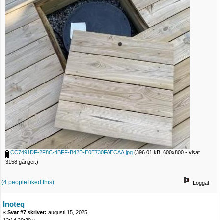
CC7491DF-2F8C-4BFF-B42D-E0E730FAECAA.jpg
(396.01 kB, 600x800 - visat
3158 gånger.)
(4 people liked this)
Loggat
Inoteq
«
Svar #7 skrivet:
augusti 15, 2025,