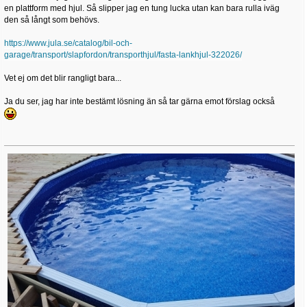
en plattform med hjul. Så slipper jag en tung lucka utan kan bara rulla iväg
den så långt som behövs.
https://www.jula.se/catalog/bil-och-
garage/transport/slapfordon/transporthjul/fasta-lankhjul-322026/
Vet ej om det blir rangligt bara...
Ja du ser, jag har inte bestämt lösning än så tar gärna emot förslag också