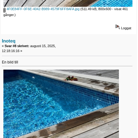
4F0E84FF-0F6E-4042-B989-4579F6FF8AFA.jpg
(511.49 kB, 800x600 - visat 461
gånger.)
Loggat
Inoteq
«
Svar #8 skrivet:
augusti 15, 2025,
12:18:16:16 »
En bild till