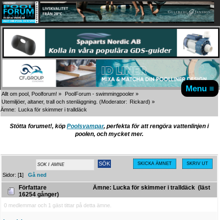
Menu ≡
Allt om pool, Poolforum!
»
PoolForum - swimmingpooler
»
Utemiljöer, altaner, trall och stenläggning.
(Moderator:
Rickard
) »
Ämne:
Lucka för skimmer i tralldäck
Stötta forumet!, köp
Poolsvampar
, perfekta för att rengöra vattenlinjen i
poolen, och mycket mer.
SKICKA ÄMNET
SKRIV UT
Sidor: [
1
]
Gå ned
Författare
Ämne: Lucka för skimmer i tralldäck (läst
16254 gånger)
0 medlemmar och 1 gäst tittar på detta ämne.