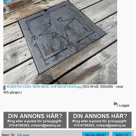
9C826754-CD91-4E99-BE9C-D4F0B33FDDD9.jpg
(503.49 kB, 600x800 - visat
455 gånger.)
Loggat
Sidor: [
1
]
Gå upp
SKICKA ÄMNET
SKRIV UT