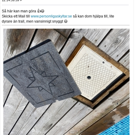
12:14:39:39 »
Så här kan man göra 👍😃
Skicka ett Mail till
www.personligaskyltar.se
så kan dom hjälpa till, lite
dyrare än trall, men vansinnigt snyggt 😃