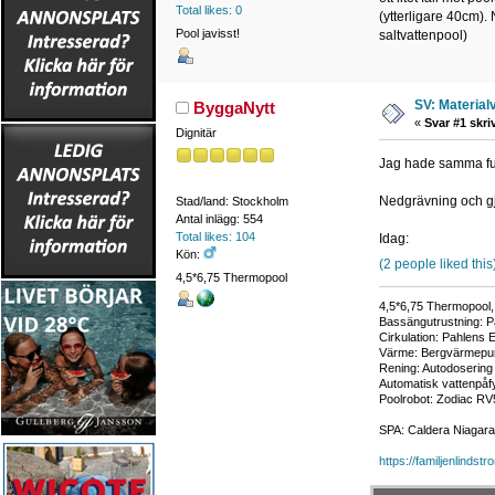
Total likes: 0
(ytterligare 40cm). 
Pool javisst!
saltvattenpool)
SV: Materialv
ByggaNytt
«
Svar #1 skri
Dignitär
Jag hade samma fund
Nedgrävning och gj
Stad/land: Stockholm
Antal inlägg: 554
Total likes: 104
Idag:
Kön:
(2 people liked this
4,5*6,75 Thermopool
4,5*6,75 Thermopool, 
Bassängutrustning: P
Cirkulation: Pahlens 
Värme: Bergvärmepum
Rening: Autodosering
Automatisk vattenpåfy
Poolrobot: Zodiac RV
SPA: Caldera Niagar
https://familjenlindstr