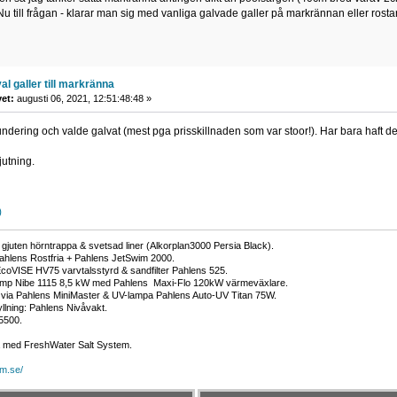
Nu till frågan - klarar man sig med vanliga galvade galler på markrännan eller rostar 
al galler till markränna
vet:
augusti 06, 2021, 12:51:48:48 »
ering och valde galvat (mest pga prisskillnaden som var stoor!). Har bara haft de
utning.
)
gjuten hörntrappa & svetsad liner (Alkorplan3000 Persia Black).
ahlens Rostfria + Pahlens JetSwim 2000.
EcoVISE HV75 varvtalsstyrd & sandfilter Pahlens 525.
p Nibe 1115 8,5 kW med Pahlens Maxi-Flo 120kW värmeväxlare.
 via Pahlens MiniMaster & UV-lampa Pahlens Auto-UV Titan 75W.
llning: Pahlens Nivåvakt.
5500.
a med FreshWater Salt System.
om.se/