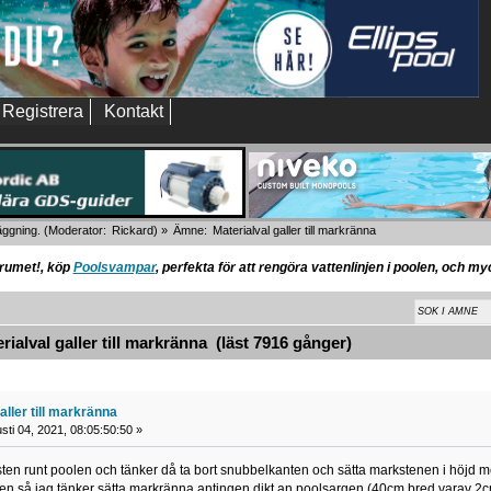
Registrera
Kontakt
läggning.
(Moderator:
Rickard
) »
Ämne:
Materialval galler till markränna
orumet!, köp
Poolsvampar
, perfekta för att rengöra vattenlinjen i poolen, och m
alval galler till markränna (läst 7916 gånger)
aller till markränna
ti 04, 2021, 08:05:50:50 »
ten runt poolen och tänker då ta bort snubbelkanten och sätta markstenen i höjd 
poolen så jag tänker sätta markränna antingen dikt an poolsargen (40cm bred varav 2cm