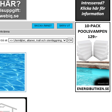
SKICKA ÄMNET
SKRIV UT
markränna
Gå till: