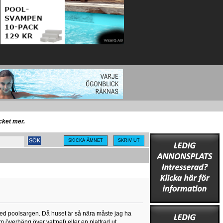
ycket mer.
SKICKA ÄMNET
SKRIV UT
med poolsargen. Då huset är så nära måste jag ha
 överhäng över vattnet) eller en plattrad ut