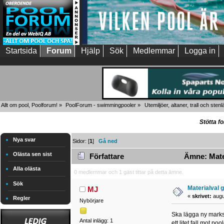
Startsida
Forum
Hjälp
Sök
Medlemmar
Logga in
Allt om pool, Poolforum!
»
PoolForum - swimmingpooler
»
Utemiljöer, altaner, trall och sten
Stötta f
Nya svar
Sidor: [
1
]
Gå ned
Olästa sen sist
Författare
Ämne: Materi
Alla olästa
0 medlemmar och 1 gäst tittar på detta ämne.
Sök
Materialval g
MJ
«
skrivet:
augus
Regler
Nybörjare
Ska lägga ny marks
Antal inlägg: 1
ett litet fall mot 