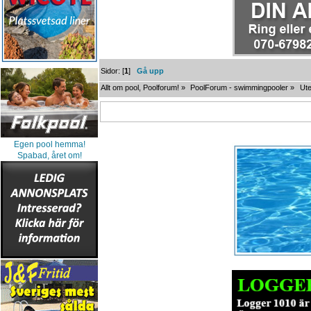
Sidor: [
1
]
Gå upp
Allt om pool, Poolforum!
»
PoolForum - swimmingpooler
»
Ute
Egen pool hemma!
Spabad, året om!