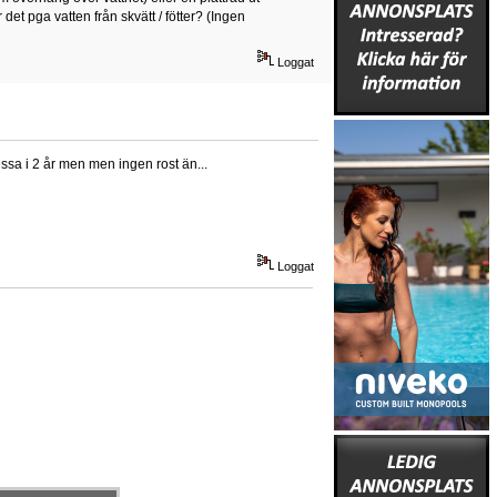
det pga vatten från skvätt / fötter? (Ingen
Loggat
ssa i 2 år men men ingen rost än...
Loggat