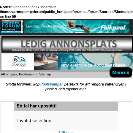
Notice
: Undefined index: boards in
/home/varmepumpsforum/public_html/poolforum.se/forum/Sources/Sitemap.p
on line
59
Menu ≡
Allt om pool, Poolforum!
»
Sitemap
Stötta forumet!, köp
Poolsvampar
, perfekta för att rengöra vattenlinjen i
poolen, och mycket mer.
Ett fel har uppstått!
Invalid selection
Tillbaka