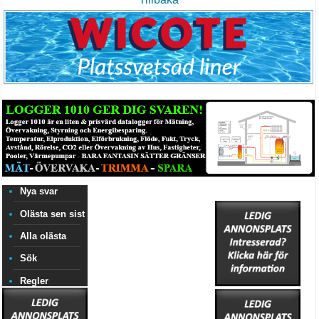
Nya svar
Olästa sen sist
Alla olästa
Sök
Regler