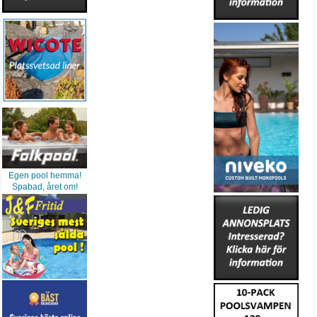
Egen pool hemma!
Spabad, året om!