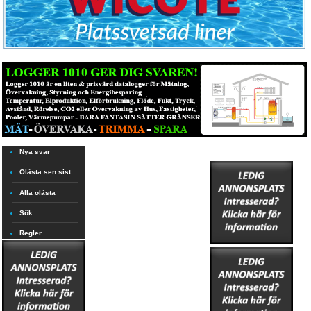
Nya svar
Olästa sen sist
Alla olästa
Sök
Regler