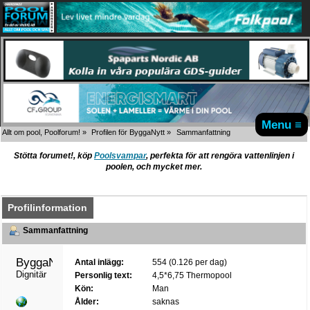
Menu ≡
Allt om pool, Poolforum!
»
Profilen för ByggaNytt
»
Sammanfattning
Stötta forumet!, köp
Poolsvampar
, perfekta för att rengöra vattenlinjen i
poolen, och mycket mer.
Profilinformation
Sammanfattning
ByggaNytt 
Antal inlägg:
554 (0.126 per dag)
Dignitär
Personlig text:
4,5*6,75 Thermopool
Kön:
Man
Ålder:
saknas