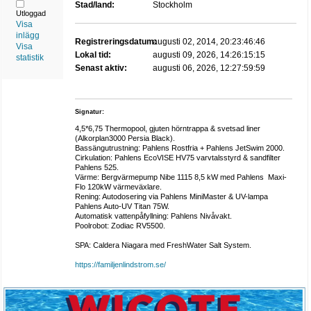
Stad/land:
Stockholm
Utloggad
Visa
inlägg
Registreringsdatum:
augusti 02, 2014, 20:23:46:46
Visa
Lokal tid:
augusti 09, 2026, 14:26:15:15
statistik
Senast aktiv:
augusti 06, 2026, 12:27:59:59
Signatur:
4,5*6,75 Thermopool, gjuten hörntrappa & svetsad liner
(Alkorplan3000 Persia Black).
Bassängutrustning: Pahlens Rostfria + Pahlens JetSwim 2000.
Cirkulation: Pahlens EcoVISE HV75 varvtalsstyrd & sandfilter
Pahlens 525.
Värme: Bergvärmepump Nibe 1115 8,5 kW med Pahlens Maxi-
Flo 120kW värmeväxlare.
Rening: Autodosering via Pahlens MiniMaster & UV-lampa
Pahlens Auto-UV Titan 75W.
Automatisk vattenpåfyllning: Pahlens Nivåvakt.
Poolrobot: Zodiac RV5500.
SPA: Caldera Niagara med FreshWater Salt System.
https://familjenlindstrom.se/