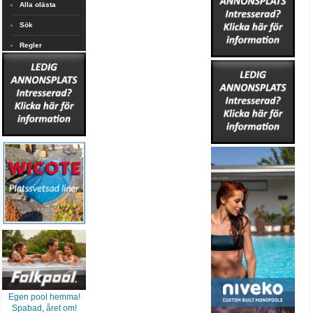
Alla olästa
Sök
Regler
Egen pool hemma!
Spabad, året om!