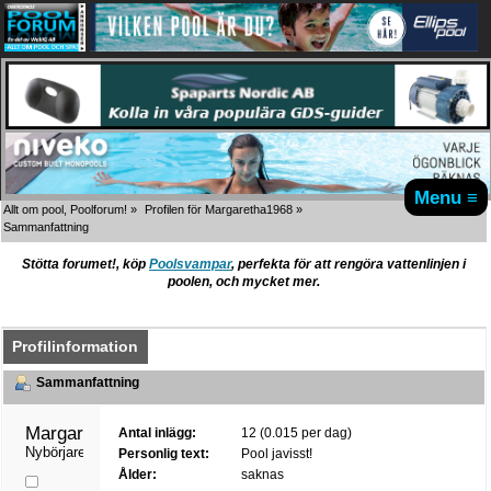
Menu ≡
Allt om pool, Poolforum!
»
Profilen för Margaretha1968
»
Sammanfattning
Stötta forumet!, köp
Poolsvampar
, perfekta för att rengöra vattenlinjen i
poolen, och mycket mer.
Profilinformation
Sammanfattning
Margaretha1968 
Antal inlägg:
12 (0.015 per dag)
Nybörjare
Personlig text:
Pool javisst!
Ålder:
saknas