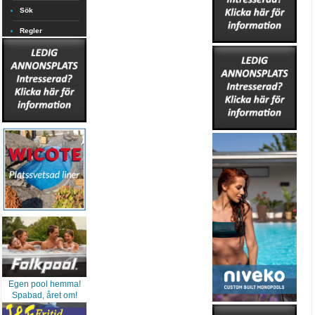
Sök
Regler
Egen pool hemma!
Spabad, året om!