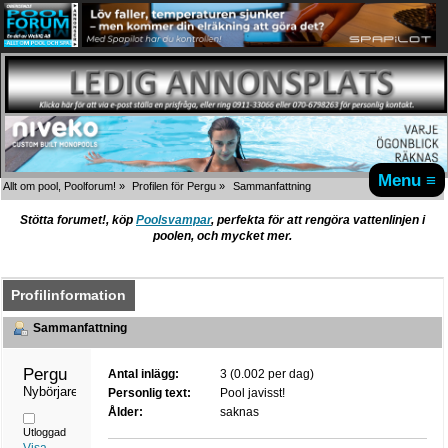
Menu ≡
Allt om pool, Poolforum!
»
Profilen för Pergu
»
Sammanfattning
Stötta forumet!, köp
Poolsvampar
, perfekta för att rengöra vattenlinjen i
poolen, och mycket mer.
Profilinformation
Sammanfattning
Pergu 
Antal inlägg:
3 (0.002 per dag)
Nybörjare
Personlig text:
Pool javisst!
Ålder:
saknas
Utloggad