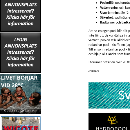
Poolmiljö
, poolområd
Vattenrening
och kem
Uppvärmning:
Solfå
Säkerhet
, vad krävs 
Badtunnor och badka
Att ha en egen pool blir allt 
Inte för att de var dåliga inn
vattnet, poolen står alltid o
redan har pool - skaffa en, ja
Till er som redan har pool - t
och hjälp alla andra som fund
I forumet hittar du över 70 0
/Rickard