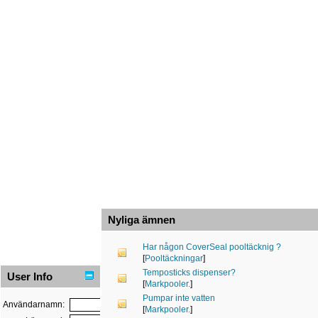
Nyliga ämnen
Har någon CoverSeal pooltäcknig ?
[
Pooltäckningar
]
Temposticks dispenser?
User Info
[
Markpooler.
]
Pumpar inte vatten
Användarnamn:
[
Markpooler.
]