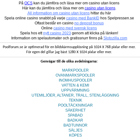
På
OCS
kan du jämföra och läsa mer om casino utan licens
Här kan du jämföra och läsa mer om
casino utan licens
.
All information om casino utan licens
hittar du här
Spela online casino snabbt på varje
casino med BankID
hos Spelpressen.se
Oftast består en casino
no deposit bonus
Online
casino med svensk licens
Spela hos ett
nytt casino 2023
genom att klicka på länken!
Information om spelautomater och gratissnurr finns på
Slotozilla.com
Poolforum.se är optimerad för en bildskärmsupplösning på 1024 X 768 pixlar eller mer.
För egen del gillar jag bäst 1280 X 1024 pixlar eller mer.
Genvägar till de olika avdelningarna:
MARKPOOLER
OVANMARKSPOOLER
INOMHUSPOOLER
VATTEN & KEMI
UPPVÄRMNING
UTEMILJÖER, ALTANER, TRALL, STENLÄGGNING
TEKNIK
POOLTÄCKNINGAR
SÄKERHET
SPABAD
BADKAR
BADTUNNOR
SÄLJES
KÖPES