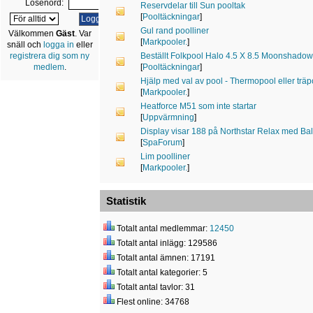
Lösenord:
Reservdelar till Sun pooltak
[
Pooltäckningar
]
Gul rand poolliner
Välkommen
Gäst
. Var
[
Markpooler.
]
snäll och
logga in
eller
Beställt Folkpool Halo 4.5 X 8.5 Moonshadow
registrera dig som ny
[
Pooltäckningar
]
medlem
.
Hjälp med val av pool - Thermopool eller trä
[
Markpooler.
]
Heatforce M51 som inte startar
[
Uppvärmning
]
Display visar 188 på Northstar Relax med 
[
SpaForum
]
Lim poolliner
[
Markpooler.
]
Statistik
Totalt antal medlemmar:
12450
Totalt antal inlägg: 129586
Totalt antal ämnen: 17191
Totalt antal kategorier: 5
Totalt antal tavlor: 31
Flest online: 34768