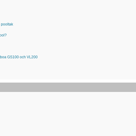
 pooltak
pool?
Balboa GS100 och VL200