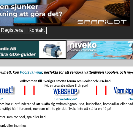
Registrera
Kontakt
orumet!, köp
Poolsvampar
, perfekta för att rengöra vattenlinjen i poolen, och m
Välkommen till Sveriges största forum om Pooler och SPA-bad!
et!
Till webshopen!
Om
som har eller funderar på att skaffa sig swimmingpool, spa, bubbelbad, hörnbadkar eller badt
t nyttigt här i forumet, men om ni inte gör det -Tveka inte att ställa en fråga!
sta som rör pool, spa eller bad:
ark eller inomhus.