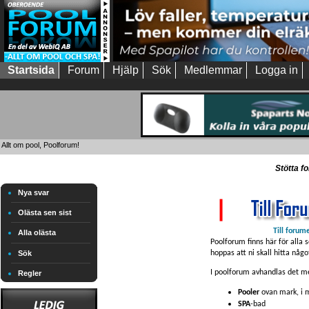
Startsida
Forum
Hjälp
Sök
Medlemmar
Logga in
Allt om pool, Poolforum!
Stötta f
Nya svar
Olästa sen sist
Till forum
Alla olästa
Poolforum finns här för alla 
hoppas att ni skall hitta någo
Sök
I poolforum avhandlas det me
Regler
Pooler
ovan mark, i m
SPA
-bad