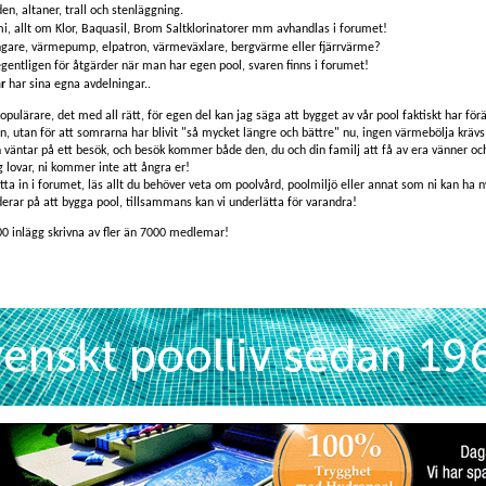
en, altaner, trall och stenläggning.
i, allt om Klor, Baquasil, Brom Saltklorinatorer mm avhandlas i forumet!
ngare, värmepump, elpatron, värmeväxlare, bergvärme eller fjärrvärme?
egentligen för åtgärder när man har egen pool, svaren finns i forumet!
r
har sina egna avdelningar..
populärare, det med all rätt, för egen del kan jag säga att bygget av vår pool faktiskt har förä
an, utan för att somrarna har blivit "så mycket längre och bättre" nu, ingen värmebölja krävs 
ch väntar på ett besök, och besök kommer både den, du och din familj att få av era vänner o
g lovar, ni kommer inte att ångra er!
itta in i forumet, läs allt du behöver veta om poolvård, poolmiljö eller annat som ni kan ha ny
erar på att bygga pool, tillsammans kan vi underlätta för varandra!
00 inlägg skrivna av fler än 7000 medlemar!