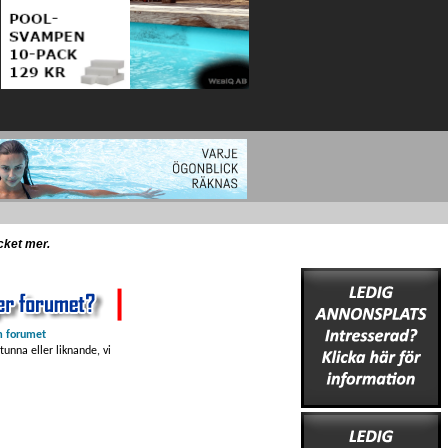
ycket mer.
 forumet
unna eller liknande, vi