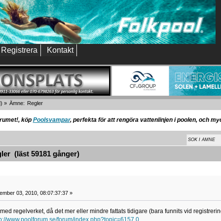
Registrera
Kontakt
d
) »
Ämne:
Regler
orumet!, köp
Poolsvampar
, perfekta för att rengöra vattenlinjen i poolen, och m
er (läst 59181 gånger)
ember 03, 2010, 08:07:37:37 »
 med regelverket, då det mer eller mindre fattats tidigare (bara funnits vid registrerin
tp://www.poolforum.se/forum/index.php?topic=6157.0