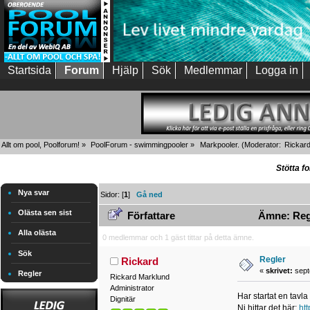
Startsida
Forum
Hjälp
Sök
Medlemmar
Logga in
Allt om pool, Poolforum!
»
PoolForum - swimmingpooler
»
Markpooler.
(Moderator:
Rickar
Stötta f
Nya svar
Sidor: [
1
]
Gå ned
Olästa sen sist
Författare
Ämne: Regl
Alla olästa
0 medlemmar och 1 gäst tittar på detta ämne.
Sök
Regler
Rickard
«
skrivet:
sept
Regler
Rickard Marklund
Administrator
Har startat en tavla
Dignitär
Ni hittar det här:
ht