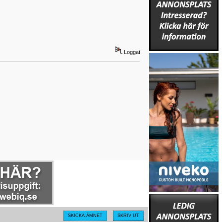
Loggat
SKICKA ÄMNET
SKRIV UT