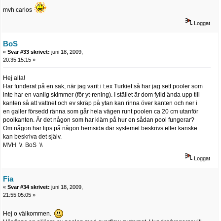
mvh carlos
Loggat
BoS
«
Svar #33 skrivet:
juni 18, 2009,
20:35:15:15 »
Hej alla!
Har funderat på en sak, när jag varit i t.ex Turkiet så har jag sett pooler som
inte har en vanlig skimmer (för yt-rening). I stället är dom fylld ända upp till
kanten så att vattnet och ev skräp på ytan kan rinna över kanten och ner i
en galler försedd ränna som går hela vägen runt poolen ca 20 cm utanför
poolkanten. Är det någon som har kläm på hur en sådan pool fungerar?
Om någon har tips på någon hemsida där systemet beskrivs eller kanske
kan beskriva det själv.
MVH \\ BoS \\
Loggat
Fia
«
Svar #34 skrivet:
juni 18, 2009,
21:55:05:05 »
Hej o välkommen.