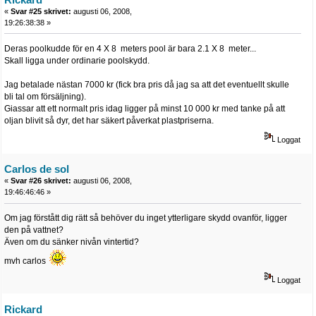
«
Svar #25 skrivet:
augusti 06, 2008,
19:26:38:38 »
Deras poolkudde för en 4 X 8 meters pool är bara 2.1 X 8 meter...
Skall ligga under ordinarie poolskydd.
Jag betalade nästan 7000 kr (fick bra pris då jag sa att det eventuellt skulle
bli tal om försäljning).
Giassar att ett normalt pris idag ligger på minst 10 000 kr med tanke på att
oljan blivit så dyr, det har säkert påverkat plastpriserna.
Loggat
Carlos de sol
«
Svar #26 skrivet:
augusti 06, 2008,
19:46:46:46 »
Om jag förstått dig rätt så behöver du inget ytterligare skydd ovanför, ligger
den på vattnet?
Även om du sänker nivån vintertid?
mvh carlos
Loggat
Rickard