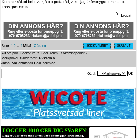
Kommer säkert behöva hjälp o goda råd, vilket jag är övertygad om att det
finns goot om här.
Loggat
Sidor:
1
2
...
4
[
Alla
]
Gå upp
SKICKA ÄMNET
SKRIV UT
Allt om pool, Poolforum!
»
PoolForum - swimmingpooler
»
Markpooler.
(Moderator:
Rickard
) »
Ämne:
Välkommen till PoolForum.se
Gå till: