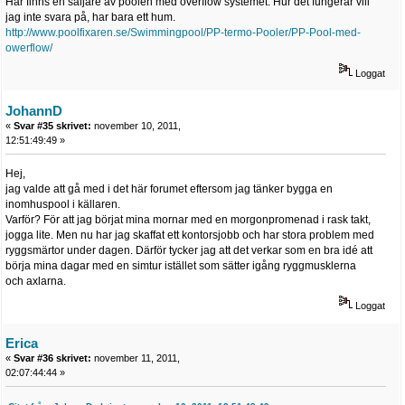
Här finns en säljare av poolen med overflow systemet. Hur det fungerar vill
jag inte svara på, har bara ett hum.
http://www.poolfixaren.se/Swimmingpool/PP-termo-Pooler/PP-Pool-med-
owerflow/
Loggat
JohannD
«
Svar #35 skrivet:
november 10, 2011,
12:51:49:49 »
Hej,
jag valde att gå med i det här forumet eftersom jag tänker bygga en
inomhuspool i källaren.
Varför? För att jag börjat mina mornar med en morgonpromenad i rask takt,
jogga lite. Men nu har jag skaffat ett kontorsjobb och har stora problem med
ryggsmärtor under dagen. Därför tycker jag att det verkar som en bra idé att
börja mina dagar med en simtur istället som sätter igång ryggmusklerna
och axlarna.
Loggat
Erica
«
Svar #36 skrivet:
november 11, 2011,
02:07:44:44 »