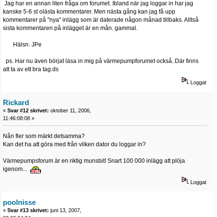
Jag har en annan liten fråga om forumet. Ibland när jag loggar in har jag
kanske 5-6 st olästa kommentarer. Men nästa gång kan jag få upp
kommentarer på "nya" inlägg som är daterade någon månad tillbaks. Alltså
sista kommentaren på inlägget är en mån. gammal.
Hälsn. JPe
ps. Har nu även börjat läsa in mig på värmepumpforumet också..Där finns
att ta av ett bra tag.ds
Loggat
Rickard
«
Svar #12 skrivet:
oktober 11, 2006,
11:46:08:08 »
Nån fler som märkt detsamma?
Kan det ha att göra med från vilken dator du loggar in?
Värmepumpsforum är en riktig munsbit! Snart 100 000 inlägg att plöja
igenom...
Loggat
poolnisse
«
Svar #13 skrivet:
juni 13, 2007,