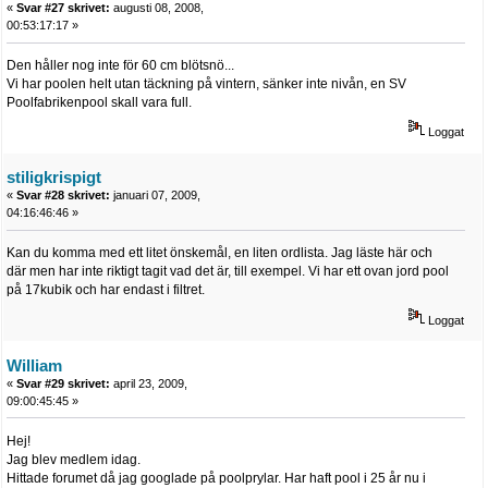
«
Svar #27 skrivet:
augusti 08, 2008,
00:53:17:17 »
Den håller nog inte för 60 cm blötsnö...
Vi har poolen helt utan täckning på vintern, sänker inte nivån, en SV
Poolfabrikenpool skall vara full.
Loggat
stiligkrispigt
«
Svar #28 skrivet:
januari 07, 2009,
04:16:46:46 »
Kan du komma med ett litet önskemål, en liten ordlista. Jag läste här och
där men har inte riktigt tagit vad det är, till exempel. Vi har ett ovan jord pool
på 17kubik och har endast i filtret.
Loggat
William
«
Svar #29 skrivet:
april 23, 2009,
09:00:45:45 »
Hej!
Jag blev medlem idag.
Hittade forumet då jag googlade på poolprylar. Har haft pool i 25 år nu i