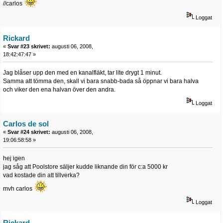
//carlos
Loggat
Rickard
«
Svar #23 skrivet:
augusti 06, 2008,
18:42:47:47 »
Jag blåser upp den med en kanalfläkt, tar lite drygt 1 minut.
Samma att tömma den, skall vi bara snabb-bada så öppnar vi bara halva
och viker den ena halvan över den andra.
Loggat
Carlos de sol
«
Svar #24 skrivet:
augusti 06, 2008,
19:06:58:58 »
hej igen
jag såg att Poolstore säljer kudde liknande din för c:a 5000 kr
vad kostade din att tillverka?
mvh carlos
Loggat
Rickard