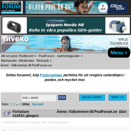
Menu ≡
Allt om pool, Poolforum!
»
PoolForum - swimmingpooler
»
Markpooler.
(Moderator:
Rickard
) »
Ämne:
Välkommen till PoolForum.se
Stötta forumet!, köp
Poolsvampar
, perfekta för att rengöra vattenlinjen i
poolen, och mycket mer.
SKICKA ÄMNET
SKRIV UT
Sidor:
1
2
...
4
[
Alla
]
Gå ned
Författare
Ämne: Välkommen till PoolForum.se (läst
410551 gånger)
0 medlemmar och 4 gäster tittar på detta ämne.