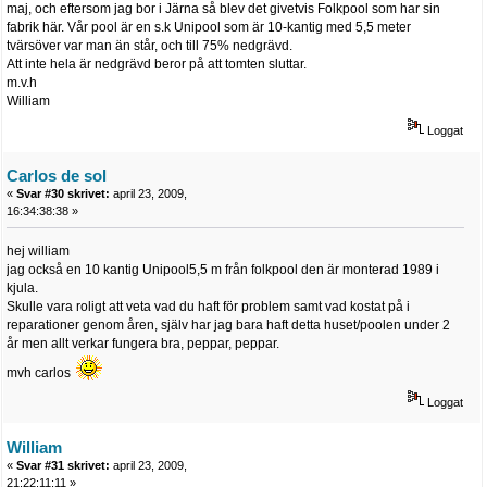
maj, och eftersom jag bor i Järna så blev det givetvis Folkpool som har sin
fabrik här. Vår pool är en s.k Unipool som är 10-kantig med 5,5 meter
tvärsöver var man än står, och till 75% nedgrävd.
Att inte hela är nedgrävd beror på att tomten sluttar.
m.v.h
William
Loggat
Carlos de sol
«
Svar #30 skrivet:
april 23, 2009,
16:34:38:38 »
hej william
jag också en 10 kantig Unipool5,5 m från folkpool den är monterad 1989 i
kjula.
Skulle vara roligt att veta vad du haft för problem samt vad kostat på i
reparationer genom åren, själv har jag bara haft detta huset/poolen under 2
år men allt verkar fungera bra, peppar, peppar.
mvh carlos
Loggat
William
«
Svar #31 skrivet:
april 23, 2009,
21:22:11:11 »