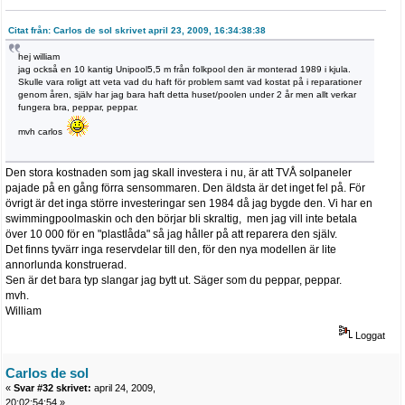
Citat från: Carlos de sol skrivet april 23, 2009, 16:34:38:38
hej william
jag också en 10 kantig Unipool5,5 m från folkpool den är monterad 1989 i kjula.
Skulle vara roligt att veta vad du haft för problem samt vad kostat på i reparationer
genom åren, själv har jag bara haft detta huset/poolen under 2 år men allt verkar
fungera bra, peppar, peppar.
mvh carlos
Den stora kostnaden som jag skall investera i nu, är att TVÅ solpaneler
pajade på en gång förra sensommaren. Den äldsta är det inget fel på. För
övrigt är det inga större investeringar sen 1984 då jag bygde den. Vi har en
swimmingpoolmaskin och den börjar bli skraltig, men jag vill inte betala
över 10 000 för en "plastlåda" så jag håller på att reparera den själv.
Det finns tyvärr inga reservdelar till den, för den nya modellen är lite
annorlunda konstruerad.
Sen är det bara typ slangar jag bytt ut. Säger som du peppar, peppar.
mvh.
William
Loggat
Carlos de sol
«
Svar #32 skrivet:
april 24, 2009,
20:02:54:54 »