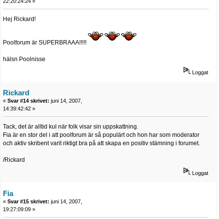
22:20:24:24 »
Hej Rickard!
Poolforum är SUPERBRAAA!!!!!
hälsn Poolnisse
Loggat
Rickard
«
Svar #14 skrivet:
juni 14, 2007,
14:39:42:42 »
Tack, det är alltid kul när folk visar sin uppskattning.
Fia är en stor del i att poolforum är så populärt och hon har som moderator
och aktiv skribent varit riktigt bra på att skapa en positiv stämning i forumet.
/Rickard
Loggat
Fia
«
Svar #15 skrivet:
juni 14, 2007,
19:27:09:09 »