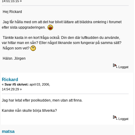
14:01:15:15 »
Hej Rickard
Jag får hålla med om att det har blivit lättare att bläddra omkring i forumet
efter sista uppgraderingen.
Tänkte kasta in en kort fråga också: Din den där luftkudden du använde,
var hittar man en sån? Eller något liknande som fungerar på samma sätt?
Någon som vet?
Hälsn. Jörgen
Loggat
Rickard
«
Svar #5 skrivet:
april 03, 2006,
14:54:29:29 »
Jag har letat efter poolkudden, men utan att finna.
Kanske nån skulle börja tillverka?
Loggat
matsa