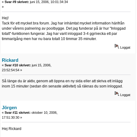
«
Svar #9 skrivet:
juni 15, 2006, 10:01:34:34
»
Hej!
Tack för ett mycket bra forum. Jag har inhämtat mycket information härifrån
under vårens palnering av poolbygge. Det jag funderar på är hur "Inloggad
totalt"-funktionen fungerar. Jag har varit inloggad 3-4 ggr/vecka ett par
timmar/gång men har nu bara totalt 10 timmar 35 minuter.
Loggat
Rickard
«
Svar #10 skrivet:
juni 15, 2006,
23:52:54:54 »
Så länge du är aktiv, genom att öppna en ny sida eller att skriva ett inlägg
inom 15 minuter (sedan din senaste aktivitet) så räknas du som inloggad.
Loggat
Jörgen
«
Svar #11 skrivet:
oktober 10, 2006,
17:51:30:30 »
Hej Rickard