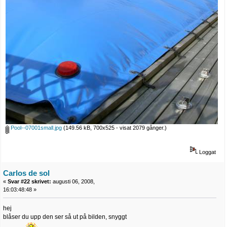
Pool--07001small.jpg
(149.56 kB, 700x525 - visat 2079 gånger.)
Loggat
Carlos de sol
«
Svar #22 skrivet:
augusti 06, 2008,
16:03:48:48 »
hej
blåser du upp den ser så ut på bilden, snyggt