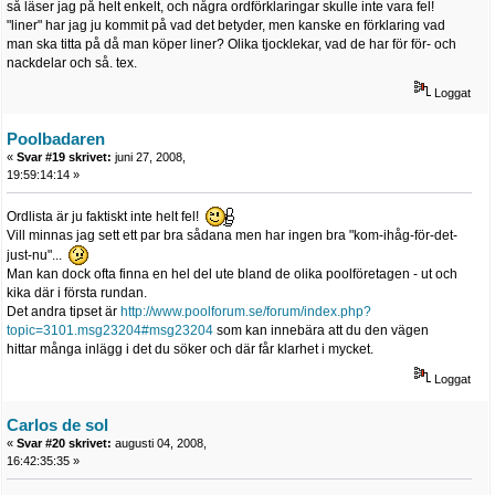
så läser jag på helt enkelt, och några ordförklaringar skulle inte vara fel!
"liner" har jag ju kommit på vad det betyder, men kanske en förklaring vad
man ska titta på då man köper liner? Olika tjocklekar, vad de har för för- och
nackdelar och så. tex.
Loggat
Poolbadaren
«
Svar #19 skrivet:
juni 27, 2008,
19:59:14:14 »
Ordlista är ju faktiskt inte helt fel!
Vill minnas jag sett ett par bra sådana men har ingen bra "kom-ihåg-för-det-
just-nu"...
Man kan dock ofta finna en hel del ute bland de olika poolföretagen - ut och
kika där i första rundan.
Det andra tipset är
http://www.poolforum.se/forum/index.php?
topic=3101.msg23204#msg23204
som kan innebära att du den vägen
hittar många inlägg i det du söker och där får klarhet i mycket.
Loggat
Carlos de sol
«
Svar #20 skrivet:
augusti 04, 2008,
16:42:35:35 »