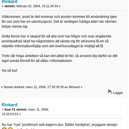
Rickard
«
skrivet:
februari 22, 2004, 19:11:34:34 »
Välkommen, snart är det sommar och poolen kommer till användning igen
för oss som har en utomhuspool. Det är verkligen härliga tider när värmen
börjar närma sig.
Detta forum har vi skapat för att alla som har frågor och svar angående
pool/spa/bad skall ha någonstans att vända sig för att kunna få en så
objektiv information/hjälp som det överhuvudtaget är möjligt att få.
Trots vår höga ambition så kan det alltid bli fel, så använd dig därför av ditt
eget sunda förnuft för att sålla i informationen.
Ha så kul!
«
Senast ändrad: mars 11, 2004, 17:18:35:35 av Rickard
»
Loggat
Rickard
«
Svar #1 skrivet:
mars 11, 2006,
15:26:53:53 »
Nu har "nya" poolforum sett dagens ljus. Bättre hastighet, snyggare design