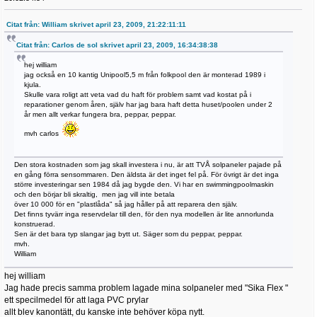
Citat från: William skrivet april 23, 2009, 21:22:11:11
Citat från: Carlos de sol skrivet april 23, 2009, 16:34:38:38
hej william
jag också en 10 kantig Unipool5,5 m från folkpool den är monterad 1989 i
kjula.
Skulle vara roligt att veta vad du haft för problem samt vad kostat på i
reparationer genom åren, själv har jag bara haft detta huset/poolen under 2
år men allt verkar fungera bra, peppar, peppar.
mvh carlos
Den stora kostnaden som jag skall investera i nu, är att TVÅ solpaneler pajade på
en gång förra sensommaren. Den äldsta är det inget fel på. För övrigt är det inga
större investeringar sen 1984 då jag bygde den. Vi har en swimmingpoolmaskin
och den börjar bli skraltig, men jag vill inte betala
över 10 000 för en "plastlåda" så jag håller på att reparera den själv.
Det finns tyvärr inga reservdelar till den, för den nya modellen är lite annorlunda
konstruerad.
Sen är det bara typ slangar jag bytt ut. Säger som du peppar, peppar.
mvh.
William
hej william
Jag hade precis samma problem lagade mina solpaneler med "Sika Flex "
ett specilmedel för att laga PVC prylar
allt blev kanontätt, du kanske inte behöver köpa nytt.