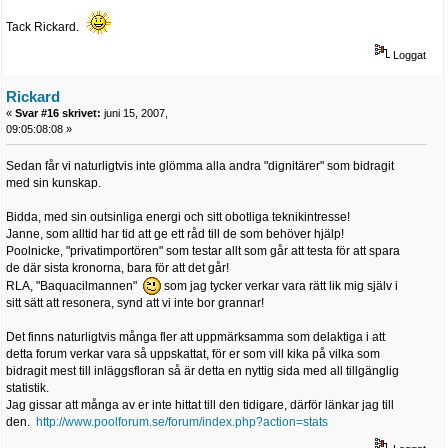
Tack Rickard.
Loggat
Rickard
«
Svar #16 skrivet:
juni 15, 2007,
09:05:08:08 »
Sedan får vi naturligtvis inte glömma alla andra "dignitärer" som bidragit
med sin kunskap.
Bidda, med sin outsinliga energi och sitt obotliga teknikintresse!
Janne, som alltid har tid att ge ett råd till de som behöver hjälp!
Poolnicke, "privatimportören" som testar allt som går att testa för att spara
de där sista kronorna, bara för att det går!
RLA, "Baquacilmannen"
som jag tycker verkar vara rätt lik mig själv i
sitt sätt att resonera, synd att vi inte bor grannar!
Det finns naturligtvis många fler att uppmärksamma som delaktiga i att
detta forum verkar vara så uppskattat, för er som vill kika på vilka som
bidragit mest till inläggsfloran så är detta en nyttig sida med all tillgänglig
statistik.
Jag gissar att många av er inte hittat till den tidigare, därför länkar jag till
den.
http://www.poolforum.se/forum/index.php?action=stats