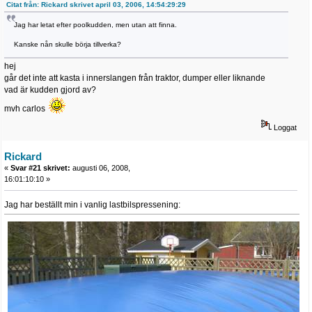
Citat från: Rickard skrivet april 03, 2006, 14:54:29:29
Jag har letat efter poolkudden, men utan att finna.
Kanske nån skulle börja tillverka?
hej
går det inte att kasta i innerslangen från traktor, dumper eller liknande
vad är kudden gjord av?
mvh carlos
Loggat
Rickard
«
Svar #21 skrivet:
augusti 06, 2008,
16:01:10:10 »
Jag har beställt min i vanlig lastbilspressening: