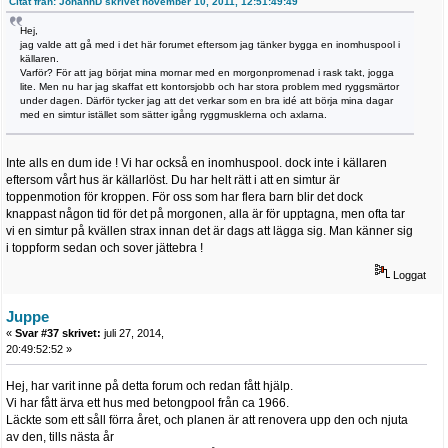
Citat från: JohannD skrivet november 10, 2011, 12:51:49:49
Hej,
jag valde att gå med i det här forumet eftersom jag tänker bygga en inomhuspool i
källaren.
Varför? För att jag börjat mina mornar med en morgonpromenad i rask takt, jogga
lite. Men nu har jag skaffat ett kontorsjobb och har stora problem med ryggsmärtor
under dagen. Därför tycker jag att det verkar som en bra idé att börja mina dagar
med en simtur istället som sätter igång ryggmusklerna och axlarna.
Inte alls en dum ide ! Vi har också en inomhuspool. dock inte i källaren
eftersom vårt hus är källarlöst. Du har helt rätt i att en simtur är
toppenmotion för kroppen. För oss som har flera barn blir det dock
knappast någon tid för det på morgonen, alla är för upptagna, men ofta tar
vi en simtur på kvällen strax innan det är dags att lägga sig. Man känner sig
i toppform sedan och sover jättebra !
Loggat
Juppe
«
Svar #37 skrivet:
juli 27, 2014,
20:49:52:52 »
Hej, har varit inne på detta forum och redan fått hjälp.
Vi har fått ärva ett hus med betongpool från ca 1966.
Läckte som ett såll förra året, och planen är att renovera upp den och njuta
av den, tills nästa år