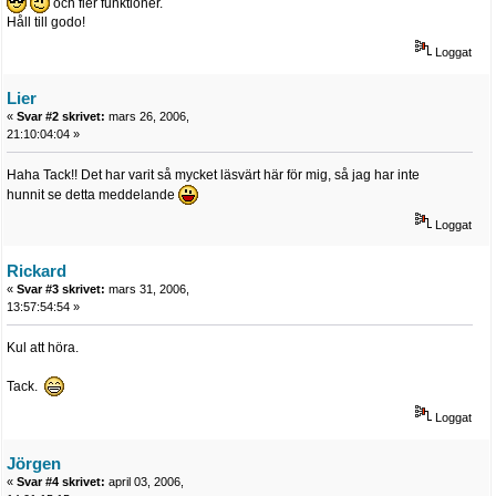
och fler funktioner.
Håll till godo!
Loggat
Lier
«
Svar #2 skrivet:
mars 26, 2006,
21:10:04:04 »
Haha Tack!! Det har varit så mycket läsvärt här för mig, så jag har inte
hunnit se detta meddelande
Loggat
Rickard
«
Svar #3 skrivet:
mars 31, 2006,
13:57:54:54 »
Kul att höra.
Tack.
Loggat
Jörgen
«
Svar #4 skrivet:
april 03, 2006,