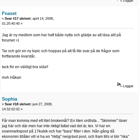
Loggat
Fnaset
«
Svar #17 skrivet:
april 14, 2008,
01:20:40:40 »
Jag är ny medlem som har haft både nytta och glädje av att läsa allt på
forumet =)
Tar och gör en ny topic och hoppas på att få lite svar på de frågor som
fortfarande kvarstår..
tack för en väldigt bra sida!!
mvh Håkan
Loggat
Sophia
«
Svar #18 skrivet:
juni 27, 2008,
14:32:02:02 »
Får man komma med ett litet önskemål? En liten ordlista... "Skimmer" läser
jag här och där men har inte riktigt fattat vad det är, tex. Vi har en
ovanmarkspool på 17kubik och har "bara" filter i den. Nån gång då
ekonomin tillåter vill vi ha en "riktig" nergrävd pool, och fram tills vi blir "rika"