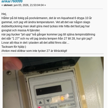
ankar760099
«
skrivet:
juni 03, 2026, 21:53:04:04 »
Hej,
Håller på bli tokig på poolvärmaren, det är en Aquaheat 6 dryga 10 år
gammal, och jag vill ändra temperaturen. Vet att det var någon slags
dubbeltryckning man skall göra med lyckas inte hitta det fast jag har
googlat och massa AI tjänster.
när jag trycker "pil upp" två gånger kommer jag till själva tempinställning
det står "1 27" och nu vill jag ändra tempen från 27 till 28, hur gör jag?
Lovar att ritsa in det i plasten att det alltid finns där....
Tacksam för hjälp:)
/Anton med döttrar som inte tycker 27 är tillräckligt!