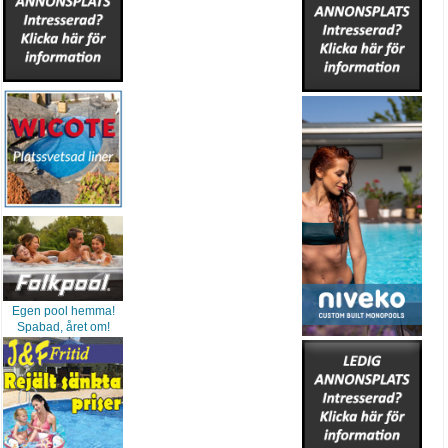
Egen pool hemma!
Spabad, året om!