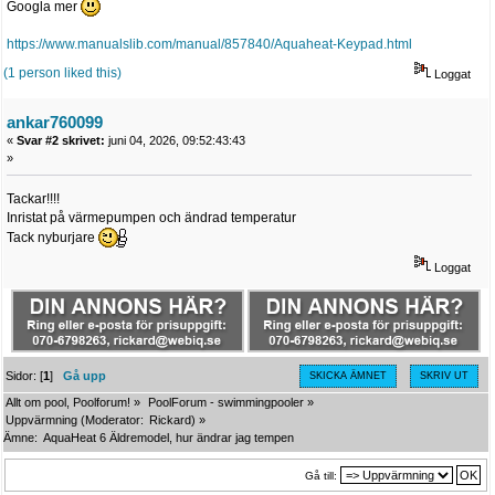
Googla mer
https://www.manualslib.com/manual/857840/Aquaheat-Keypad.html
(1 person liked this)
Loggat
ankar760099
«
Svar #2 skrivet:
juni 04, 2026, 09:52:43:43
»
Tackar!!!!
Inristat på värmepumpen och ändrad temperatur
Tack nyburjare
Loggat
Sidor: [
1
]
Gå upp
SKICKA ÄMNET
SKRIV UT
Allt om pool, Poolforum!
»
PoolForum - swimmingpooler
»
Uppvärmning
(Moderator:
Rickard
) »
Ämne:
AquaHeat 6 Äldremodel, hur ändrar jag tempen
Gå till: