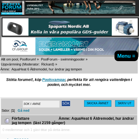
Menu ≡
Allt om pool, Poolforum!
»
PoolForum - swimmingpooler
»
Uppvärmning
(Moderator:
Rickard
) »
Ämne:
AquaHeat 6 Äldremodel, hur ändrar jag tempen
Stötta forumet!, köp
Poolsvampar
, perfekta för att rengöra vattenlinjen i
poolen, och mycket mer.
SKICKA ÄMNET
SKRIV UT
Sidor: [
1
]
Gå ned
Författare
Ämne: AquaHeat 6 Äldremodel, hur ändrar
jag tempen (läst 2159 gånger)
0 medlemmar och 1 gäst tittar på detta ämne.