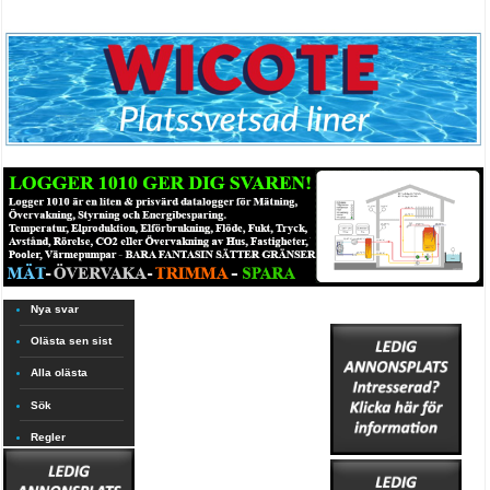
Nya svar
Olästa sen sist
Alla olästa
Sök
Regler