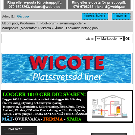
Sidor: [
1
]
Gå upp
SKICKA ÄMNET
SKRIV UT
Allt om pool, Poolforum!
»
PoolForum - swimmingpooler
»
Markpooler.
(Moderator:
Rickard
) »
Ämne:
Läckande betong pool
Gå till:
Nya svar