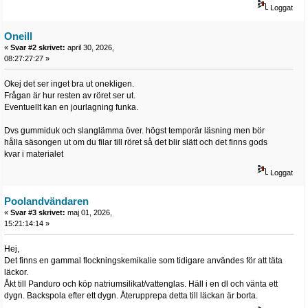
Loggat
Oneill
«
Svar #2 skrivet:
april 30, 2026,
08:27:27:27 »
Okej det ser inget bra ut onekligen.
Frågan är hur resten av röret ser ut.
Eventuellt kan en jourlagning funka.
Dvs gummiduk och slanglämma över. högst temporär läsning men bör
hålla säsongen ut om du filar till röret så det blir slätt och det finns gods
kvar i materialet
Loggat
Poolandvändaren
«
Svar #3 skrivet:
maj 01, 2026,
15:21:14:14 »
Hej,
Det finns en gammal flockningskemikalie som tidigare användes för att täta
läckor.
Åkt till Panduro och köp natriumsilikat/vattenglas. Häll i en dl och vänta ett
dygn. Backspola efter ett dygn. Återupprepa detta till läckan är borta.