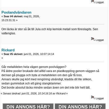
Loggat
Poolandvändaren
«
Svar #4 skrivet:
maj 01, 2026,
15:23:31:31 »
Om läcka är stor så åk till Jula och köp kemisk metall som föreslagits. Sen
vattenglas.
Loggat
Rickard
«
Svar #5 skrivet:
juni 01, 2026, 10:07:14:14
»
Går metalldelen hela vägen genom poolväggen?
På äldre pooler brukade det alltid vara en plastkoppling genom väggen så
det kan gå plugga och byta ut metalldelen om den går få loss.
Annars skulle jag kört med rengöring utvändigt, kladda dit lite silikon,
sedan gummiduk och ett gäng slangklammer.
Det borde absolut läcka mindre sedan även om det inte blir helt tätt.
«
Senast ändrad: juni 01, 2026, 10:14:16:16 av Rickard
»
Loggat