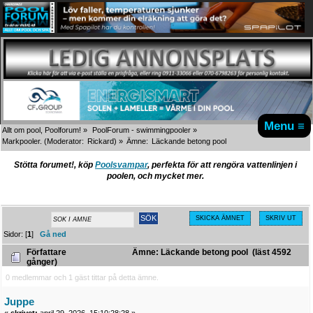
Menu ≡
Allt om pool, Poolforum!
»
PoolForum - swimmingpooler
»
Markpooler.
(Moderator:
Rickard
) »
Ämne:
Läckande betong pool
Stötta forumet!, köp
Poolsvampar
, perfekta för att rengöra vattenlinjen i
poolen, och mycket mer.
SKICKA ÄMNET
SKRIV UT
Sidor: [
1
]
Gå ned
Författare
Ämne: Läckande betong pool (läst 4592
gånger)
0 medlemmar och 1 gäst tittar på detta ämne.
Juppe
«
skrivet:
april 29, 2026, 15:10:28:28 »