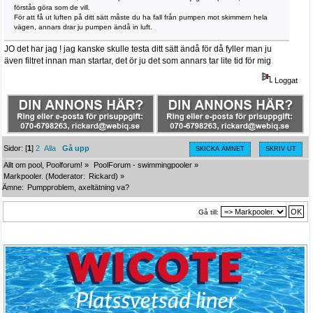
förstås göra som de vill.
För att få ut luften på ditt sätt måste du ha fall från pumpen mot skimmern hela
vägen, annars drar ju pumpen ändå in luft.
JO det har jag ! jag kanske skulle testa ditt sätt ändå för då fyller man ju
även filtret innan man startar, det ör ju det som annars tar lite tid för mig
Loggat
Sidor: [
1
]
2
Alla
Gå upp
SKICKA ÄMNET
SKRIV UT
Allt om pool, Poolforum!
»
PoolForum - swimmingpooler
»
Markpooler.
(Moderator:
Rickard
) »
Ämne:
Pumpproblem, axeltätning va?
Gå till: