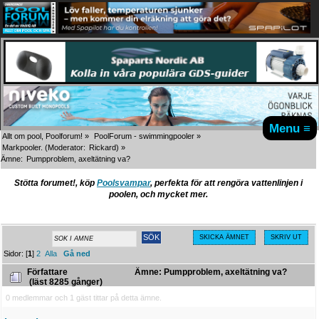
Menu ≡
Allt om pool, Poolforum!
»
PoolForum - swimmingpooler
»
Markpooler.
(Moderator:
Rickard
) »
Ämne:
Pumpproblem, axeltätning va?
Stötta forumet!, köp
Poolsvampar
, perfekta för att rengöra vattenlinjen i
poolen, och mycket mer.
SKICKA ÄMNET
SKRIV UT
Sidor: [
1
]
2
Alla
Gå ned
Författare
Ämne: Pumpproblem, axeltätning va?
(läst 8285 gånger)
0 medlemmar och 1 gäst tittar på detta ämne.