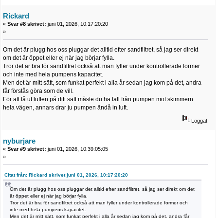
Rickard
«
Svar #8 skrivet:
juni 01, 2026, 10:17:20:20
»
Om det är plugg hos oss pluggar det alltid efter sandfiltret, så jag ser direkt
om det är öppet eller ej när jag börjar fylla.
Tror det är bra för sandfiltret också att man fyller under kontrollerade former
och inte med hela pumpens kapacitet.
Men det är mitt sätt, som funkat perfekt i alla år sedan jag kom på det, andra
får förstås göra som de vill.
För att få ut luften på ditt sätt måste du ha fall från pumpen mot skimmern
hela vägen, annars drar ju pumpen ändå in luft.
Loggat
nyburjare
«
Svar #9 skrivet:
juni 01, 2026, 10:39:05:05
»
Citat från: Rickard skrivet juni 01, 2026, 10:17:20:20
Om det är plugg hos oss pluggar det alltid efter sandfiltret, så jag ser direkt om det
är öppet eller ej när jag börjar fylla.
Tror det är bra för sandfiltret också att man fyller under kontrollerade former och
inte med hela pumpens kapacitet.
Men det är mitt sätt, som funkat perfekt i alla år sedan jag kom på det, andra får