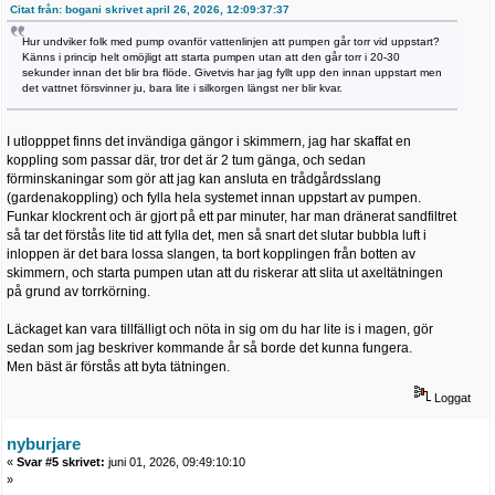
Citat från: bogani skrivet april 26, 2026, 12:09:37:37
Hur undviker folk med pump ovanför vattenlinjen att pumpen går torr vid uppstart?
Känns i princip helt omöjligt att starta pumpen utan att den går torr i 20-30
sekunder innan det blir bra flöde. Givetvis har jag fyllt upp den innan uppstart men
det vattnet försvinner ju, bara lite i silkorgen längst ner blir kvar.
I utlopppet finns det invändiga gängor i skimmern, jag har skaffat en
koppling som passar där, tror det är 2 tum gänga, och sedan
förminskaningar som gör att jag kan ansluta en trådgårdsslang
(gardenakoppling) och fylla hela systemet innan uppstart av pumpen.
Funkar klockrent och är gjort på ett par minuter, har man dränerat sandfiltret
så tar det förstås lite tid att fylla det, men så snart det slutar bubbla luft i
inloppen är det bara lossa slangen, ta bort kopplingen från botten av
skimmern, och starta pumpen utan att du riskerar att slita ut axeltätningen
på grund av torrkörning.
Läckaget kan vara tillfälligt och nöta in sig om du har lite is i magen, gör
sedan som jag beskriver kommande år så borde det kunna fungera.
Men bäst är förstås att byta tätningen.
Loggat
nyburjare
«
Svar #5 skrivet:
juni 01, 2026, 09:49:10:10
»