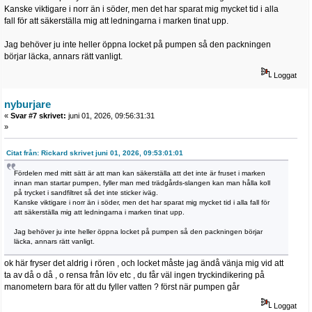
Kanske viktigare i norr än i söder, men det har sparat mig mycket tid i alla
fall för att säkerställa mig att ledningarna i marken tinat upp.
Jag behöver ju inte heller öppna locket på pumpen så den packningen
börjar läcka, annars rätt vanligt.
Loggat
nyburjare
«
Svar #7 skrivet:
juni 01, 2026, 09:56:31:31
»
Citat från: Rickard skrivet juni 01, 2026, 09:53:01:01
Fördelen med mitt sätt är att man kan säkerställa att det inte är fruset i marken
innan man startar pumpen, fyller man med trädgårds-slangen kan man hålla koll
på trycket i sandfiltret så det inte sticker iväg.
Kanske viktigare i norr än i söder, men det har sparat mig mycket tid i alla fall för
att säkerställa mig att ledningarna i marken tinat upp.
Jag behöver ju inte heller öppna locket på pumpen så den packningen börjar
läcka, annars rätt vanligt.
ok här fryser det aldrig i rören , och locket måste jag ändå vänja mig vid att
ta av då o då , o rensa från löv etc , du får väl ingen tryckindikering på
manometern bara för att du fyller vatten ? först när pumpen går
Loggat