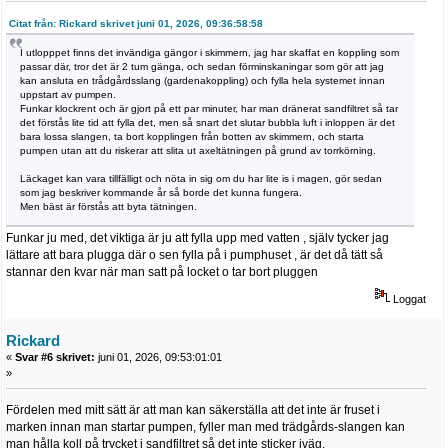
Citat från: Rickard skrivet juni 01, 2026, 09:36:58:58
I utlopppet finns det invändiga gängor i skimmern, jag har skaffat en koppling som
passar där, tror det är 2 tum gänga, och sedan förminskaningar som gör att jag
kan ansluta en trådgårdsslang (gardenakoppling) och fylla hela systemet innan
uppstart av pumpen.
Funkar klockrent och är gjort på ett par minuter, har man dränerat sandfiltret så tar
det förstås lite tid att fylla det, men så snart det slutar bubbla luft i inloppen är det
bara lossa slangen, ta bort kopplingen från botten av skimmern, och starta
pumpen utan att du riskerar att slita ut axeltätningen på grund av torrkörning.
Läckaget kan vara tillfälligt och nöta in sig om du har lite is i magen, gör sedan
som jag beskriver kommande år så borde det kunna fungera.
Men bäst är förstås att byta tätningen.
Funkar ju med, det viktiga är ju att fylla upp med vatten , själv tycker jag
lättare att bara plugga där o sen fylla på i pumphuset , är det då tätt så
stannar den kvar när man satt på locket o tar bort pluggen
Loggat
Rickard
«
Svar #6 skrivet:
juni 01, 2026, 09:53:01:01
»
Fördelen med mitt sätt är att man kan säkerställa att det inte är fruset i
marken innan man startar pumpen, fyller man med trädgårds-slangen kan
man hålla koll på trycket i sandfiltret så det inte sticker iväg.