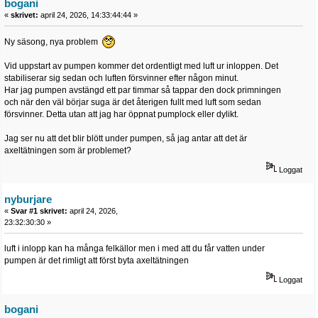
bogani
«
skrivet:
april 24, 2026, 14:33:44:44 »
Ny säsong, nya problem
Vid uppstart av pumpen kommer det ordentligt med luft ur inloppen. Det
stabiliserar sig sedan och luften försvinner efter någon minut.
Har jag pumpen avstängd ett par timmar så tappar den dock primningen
och när den väl börjar suga är det återigen fullt med luft som sedan
försvinner. Detta utan att jag har öppnat pumplock eller dylikt.
Jag ser nu att det blir blött under pumpen, så jag antar att det är
axeltätningen som är problemet?
Loggat
nyburjare
«
Svar #1 skrivet:
april 24, 2026,
23:32:30:30 »
luft i inlopp kan ha många felkällor men i med att du får vatten under
pumpen är det rimligt att först byta axeltätningen
Loggat
bogani