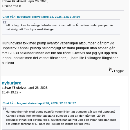
«
Svar #2 skrivet:
april 26, 2026,
12:09:37:37 »
Citat från: nyburjare skrivet april 24, 2026, 23:32:30:30
luft i inlopp kan ha många felkällor men i med att du får vatten under pumpen är
det rimligt att först byta axeltätningen
Hur undviker folk med pump ovanför vattenlinjen att pumpen går torr vid
uppstart? Känns i princip helt omöjligt att starta pumpen utan att den går
torr i 20-30 sekunder innan det blir bra flöde. Givetvis har jag fyllt upp den
innan uppstart men det vattnet försvinner ju, bara lite i silkorgen längst ner
blir kvar.
Loggat
nyburjare
«
Svar #3 skrivet:
april 26, 2026,
15:44:19:19 »
Citat från: bogani skrivet april 26, 2026, 12:09:37:37
Hur undviker folk med pump ovanför vattenlinjen att pumpen går torr vid uppstart?
Känns i princip helt omöjligt att starta pumpen utan att den går torr i 20-30
sekunder innan det blir bra flöde. Givetvis har jag fyllt upp den innan uppstart men
det vattnet försvinner ju, bara lite i silkorgen längst ner blir kvar.