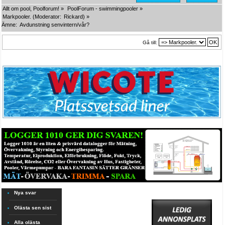
Allt om pool, Poolforum!
»
PoolForum - swimmingpooler
»
Markpooler.
(Moderator:
Rickard
) »
Ämne:
Avdunstning senvintern/vår?
Gå till:
Nya svar
Olästa sen sist
Alla olästa