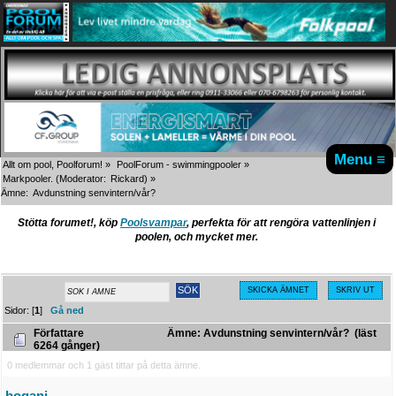
Menu ≡
Allt om pool, Poolforum!
»
PoolForum - swimmingpooler
»
Markpooler.
(Moderator:
Rickard
) »
Ämne:
Avdunstning senvintern/vår?
Stötta forumet!, köp
Poolsvampar
, perfekta för att rengöra vattenlinjen i
poolen, och mycket mer.
SKICKA ÄMNET
SKRIV UT
Sidor: [
1
]
Gå ned
Författare
Ämne: Avdunstning senvintern/vår? (läst
6264 gånger)
0 medlemmar och 1 gäst tittar på detta ämne.
bogani