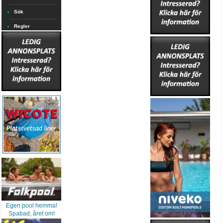
Sök
Regler
Egen pool hemma!
Spabad, året om!