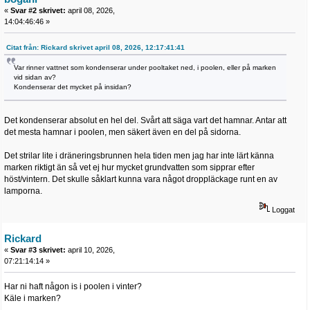
«
Svar #2 skrivet:
april 08, 2026,
14:04:46:46 »
Citat från: Rickard skrivet april 08, 2026, 12:17:41:41
Var rinner vattnet som kondenserar under pooltaket ned, i poolen, eller på marken
vid sidan av?
Kondenserar det mycket på insidan?
Det kondenserar absolut en hel del. Svårt att säga vart det hamnar. Antar att
det mesta hamnar i poolen, men säkert även en del på sidorna.
Det strilar lite i dräneringsbrunnen hela tiden men jag har inte lärt känna
marken riktigt än så vet ej hur mycket grundvatten som sipprar efter
höst/vintern. Det skulle såklart kunna vara något droppläckage runt en av
lamporna.
Loggat
Rickard
«
Svar #3 skrivet:
april 10, 2026,
07:21:14:14 »
Har ni haft någon is i poolen i vinter?
Käle i marken?