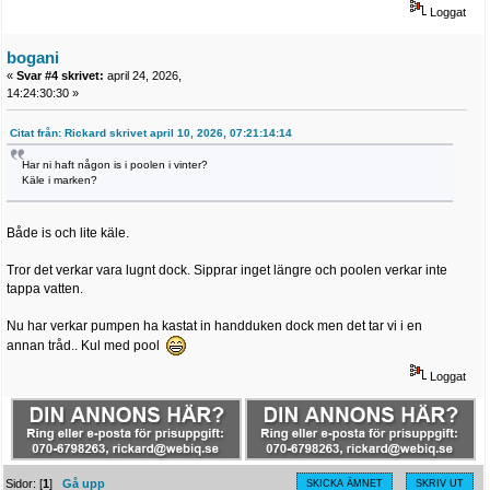
Loggat
bogani
«
Svar #4 skrivet:
april 24, 2026,
14:24:30:30 »
Citat från: Rickard skrivet april 10, 2026, 07:21:14:14
Har ni haft någon is i poolen i vinter?
Käle i marken?
Både is och lite käle.
Tror det verkar vara lugnt dock. Sipprar inget längre och poolen verkar inte
tappa vatten.
Nu har verkar pumpen ha kastat in handduken dock men det tar vi i en
annan tråd.. Kul med pool
Loggat
Sidor: [
1
]
Gå upp
SKICKA ÄMNET
SKRIV UT