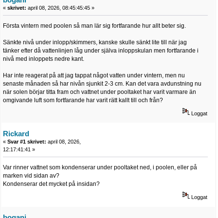
«
skrivet:
april 08, 2026, 08:45:45:45 »
Första vintern med poolen så man lär sig fortfarande hur allt beter sig.
Sänkte nivå under inlopp/skimmers, kanske skulle sänkt lite till när jag
tänker efter då vattenlinjen låg under själva inloppskulan men fortfarande i
nivå med inloppets nedre kant.
Har inte reagerat på att jag tappat något vatten under vintern, men nu
senaste månaden så har nivån sjunkit 2-3 cm. Kan det vara avdunstning nu
när solen börjar titta fram och vattnet under pooltaket har varit varmare än
omgivande luft som fortfarande har varit rätt kallt till och från?
Loggat
Rickard
«
Svar #1 skrivet:
april 08, 2026,
12:17:41:41 »
Var rinner vattnet som kondenserar under pooltaket ned, i poolen, eller på
marken vid sidan av?
Kondenserar det mycket på insidan?
Loggat
bogani