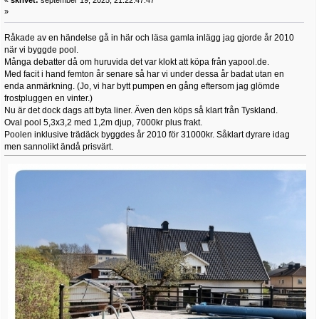
»
Råkade av en händelse gå in här och läsa gamla inlägg jag gjorde år 2010
när vi byggde pool.
Många debatter då om huruvida det var klokt att köpa från yapool.de.
Med facit i hand femton år senare så har vi under dessa år badat utan en
enda anmärkning. (Jo, vi har bytt pumpen en gång eftersom jag glömde
frostpluggen en vinter.)
Nu är det dock dags att byta liner. Även den köps så klart från Tyskland.
Oval pool 5,3x3,2 med 1,2m djup, 7000kr plus frakt.
Poolen inklusive trädäck byggdes år 2010 för 31000kr. Såklart dyrare idag
men sannolikt ändå prisvärt.