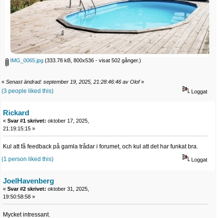
IMG_0065.jpg
(333.78 kB, 800x536 - visat 502 gånger.)
«
Senast ändrad: september 19, 2025, 21:28:46:46 av Olof
»
(3 people liked this)
Loggat
Rickard
«
Svar #1 skrivet:
oktober 17, 2025,
21:19:15:15 »
Kul att få feedback på gamla trådar i forumet, och kul att det har funkat bra.
(1 person liked this)
Loggat
JoelHavenberg
«
Svar #2 skrivet:
oktober 31, 2025,
19:50:58:58 »
Mycket intressant.