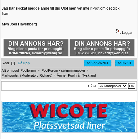
Jag har skickat meddelande till dig Olof men vet inte riktigt om det gick
fram.
Mvh Joel Havenberg
Loggat
Sidor: [
1
]
Gå upp
SKICKA ÄMNET
SKRIV UT
Allt om pool, Poolforum!
»
PoolForum - swimmingpooler
»
Markpooler.
(Moderator:
Rickard
) »
Ämne:
Pool från Tyskland
Gå till: