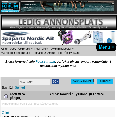
Menu ≡
Allt om pool, Poolforum!
»
PoolForum - swimmingpooler
»
Markpooler.
(Moderator:
Rickard
) »
Ämne:
Pool från Tyskland
Stötta forumet!, köp
Poolsvampar
, perfekta för att rengöra vattenlinjen i
poolen, och mycket mer.
SKICKA ÄMNET
SKRIV UT
Sidor: [
1
]
Gå ned
Författare
Ämne: Pool från Tyskland (läst 7929
gånger)
0 medlemmar och 1 gäst tittar på detta ämne.
Olof
«
skrivet:
september 19, 2025, 21:22:47:47