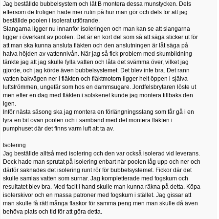
Jag beställde bubbelsystem och lät B montera dessa munstycken. Dels
eftersom de troligen hade mer rutin på hur man gör och dels för att jag
beställde poolen i isolerat utförande.
Slangarna ligger nu innanför isoleringen och man kan se att slangarna
ligger i överkant av poolen. Det är en kort del som så att säga sticker ut för
att man ska kunna ansluta fläkten och den anslutningen är låt säga på
halva höjden av vattennivån. När jag så fick problem med skumbildning
tänkte jag att jag skulle fylla vatten och låta det svämma över, vilket jag
gjorde, och jag körde även bubbelsystemet. Det blev inte bra. Det rann
vatten bakvägen ner i fläkten och fläktmotorn ligger helt öppen i själva
luftströmmen, ungefär som hos en dammsugare. Jordfelsbrytaren löste ut
men efter en dag med fläkten i solskenet kunde jag montera tillbaks den
igen.
Inför nästa säsong ska jag montera en förlängningsslang som får gå i en
lyra en bit ovan poolen och i samband med det montera fläkten i
pumphuset där det finns varm luft att ta av.
Isolering
Jag beställde alltså med isolering och den var också isolerad vid leverans.
Dock hade man sprutat på isolering enbart när poolen låg upp och ner och
därför saknades det isolering runt rör för bubbelsystemet. Fickor där det
skulle samlas vatten som surnar. Jag kompletterade med fogskum och
resultatet blev bra. Med facit i hand skulle man kunna räkna på detta. Köpa
isolerskivor och en massa patroner med fogskum i stället. Jag gissar att
man skulle få rätt många flaskor för samma peng men man skulle då även
behöva plats och tid för att göra detta.