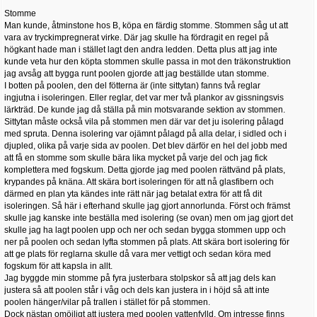
Stomme
Man kunde, åtminstone hos B, köpa en färdig stomme. Stommen såg ut att
vara av tryckimpregnerat virke. Där jag skulle ha fördragit en regel på
högkant hade man i stället lagt den andra ledden. Detta plus att jag inte
kunde veta hur den köpta stommen skulle passa in mot den träkonstruktion
jag avsåg att bygga runt poolen gjorde att jag beställde utan stomme.
I botten på poolen, den del fötterna är (inte sittytan) fanns två reglar
ingjutna i isoleringen. Eller reglar, det var mer två plankor av gissningsvis
lärkträd. De kunde jag då ställa på min motsvarande sektion av stommen.
Sittytan måste också vila på stommen men där var det ju isolering pålagd
med spruta. Denna isolering var ojämnt pålagd på alla delar, i sidled och i
djupled, olika på varje sida av poolen. Det blev därför en hel del jobb med
att få en stomme som skulle bära lika mycket på varje del och jag fick
komplettera med fogskum. Detta gjorde jag med poolen rättvänd på plats,
krypandes på knäna. Att skära bort isoleringen för att nå glasfibern och
därmed en plan yta kändes inte rätt när jag betalat extra för att få dit
isoleringen. Så här i efterhand skulle jag gjort annorlunda. Först och främst
skulle jag kanske inte beställa med isolering (se ovan) men om jag gjort det
skulle jag ha lagt poolen upp och ner och sedan bygga stommen upp och
ner på poolen och sedan lyfta stommen på plats. Att skära bort isolering för
att ge plats för reglarna skulle då vara mer vettigt och sedan köra med
fogskum för att kapsla in allt.
Jag byggde min stomme på fyra justerbara stolpskor så att jag dels kan
justera så att poolen står i våg och dels kan justera in i höjd så att inte
poolen hänger/vilar på trallen i stället för på stommen.
Dock nästan omöjligt att justera med poolen vattenfylld. Om intresse finns