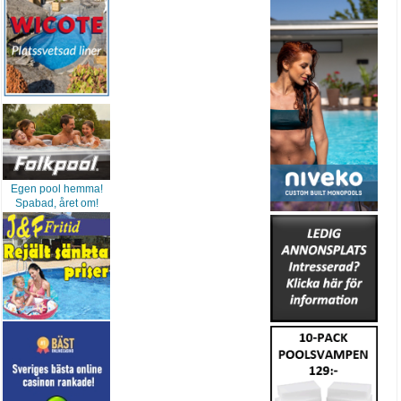
Egen pool hemma!
Spabad, året om!