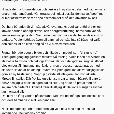
Hittade denna forumkategori och tänkte att jag skulle dela med mig av mina
erfarenheter angående vår terrasspool i glasfiber. Ja, den kallas ”pool” men
är mer att betrakta som ett spa eftersom det är så den används av oss.
Det hela började när vi insåg att vår ovanmarks-pool var onödigt stor, och
krävde därmed onödig skötsel och energiförbrukning, när vi bara var två
vuxna som nyttjade den. När barnen var mindre var det halva klasser som
badade. Poolen började även bli gammal och såg inte så fräsch ut varför
den såldes för en liten peng så att vi blev av med den.
Frugan började googla bilder och hittade en modell som ”vi skulle ha”.
Ytterligare googling gav som resultat två företag, A och B och där A hade en
lite bättre hemsida och det togs kontakt där och det gick så långt så att det
blev en beställning lagd, mot faktura, men processen avstannades med
statusen ”inväntar betalning”. Svaret vid ytterligare kontakt var att jag skulle
göra en ny beställning. Något jag valde att inte göra utan kontaktade
företag B i stället. Där fick jag en offert som var aningen bättre/billigare än
hos A och jag la beställningen där till slut. Jag hade då pratat med en
säljare och hade bl.a. kommit fram till att jag skulle köpa slangar själv när
jag monterat allt.
Det blev en lång väntan på leverans. Dels var det många som beställt pool
och dels hamnade vi mitt i en pandemi.
Nu till de egentliga erfarenheterna jag ville dela med mig av och här
kommer de i helt ologisk ordning!