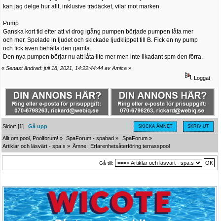
kan jag delge hur allt, inklusive trädäcket, vilar mot marken.
Pump
Ganska kort tid efter att vi drog igång pumpen började pumpen låta mer
och mer. Spelade in ljudet och skickade ljudklippet till B. Fick en ny pump
och fick även behålla den gamla.
Den nya pumpen börjar nu att låta lite mer men inte likadant spm den förra.
«
Senast ändrad: juli 18, 2021, 14:22:44:44 av Amica
»
Loggat
Sidor: [
1
]
Gå upp
SKICKA ÄMNET
SKRIV UT
Allt om pool, Poolforum!
»
SpaForum - spabad
»
SpaForum
»
Artiklar och läsvärt - spa:s
»
Ämne:
Erfarenhetsåterföring terrasspool
Gå till: