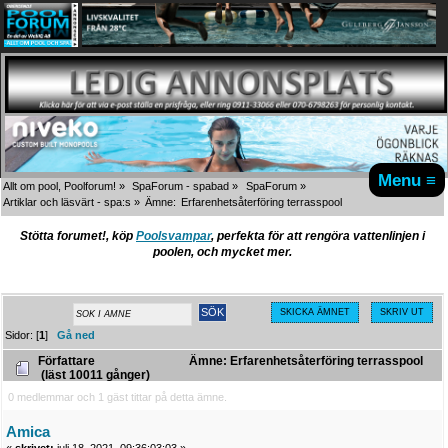
Menu ≡
Allt om pool, Poolforum!
»
SpaForum - spabad
»
SpaForum
»
Artiklar och läsvärt - spa:s
»
Ämne:
Erfarenhetsåterföring terrasspool
Stötta forumet!, köp
Poolsvampar
, perfekta för att rengöra vattenlinjen i
poolen, och mycket mer.
SKICKA ÄMNET
SKRIV UT
Sidor: [
1
]
Gå ned
Författare
Ämne: Erfarenhetsåterföring terrasspool
(läst 10011 gånger)
0 medlemmar och 1 gäst tittar på detta ämne.
Amica
«
skrivet:
juli 18, 2021, 09:36:03:03 »