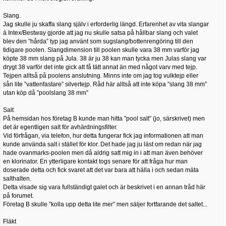
Slang.
Jag skulle ju skaffa slang själv i erforderlig längd. Erfarenhet av vita slangar
á Intex/Bestway gjorde att jag nu skulle satsa på hållbar slang och valet
blev den ”hårda” typ jag använt som sugslang/bottenrengöring till den
tidigare poolen. Slangdimension till poolen skulle vara 38 mm varför jag
köpte 38 mm slang på Jula. 38 är ju 38 kan man tycka men Julas slang var
drygt 38 varför det inte gick att få tätt annat än med något varv med tejp.
Tejpen alltså på poolens anslutning. Minns inte om jag tog vulktejp eller
sån lite ”vattenfastare” silvertejp. Råd här alltså att inte köpa ”slang 38 mm”
utan köp då ”poolslang 38 mm”
Salt
På hemsidan hos företag B kunde man hitta ”pool salt” (jo, särskrivet) men
det är egentligen salt för avhärdningsfilter.
Vid förfrågan, via telefon, hur detta fungerar fick jag informationen att man
kunde använda salt i stället för klor. Det hade jag ju läst om redan när jag
hade ovanmarks-poolen men då aldrig satt mig in i att man även behöver
en klorinator. En ytterligare kontakt togs senare för att fråga hur man
doserade detta och fick svaret att det var bara att hälla i och sedan mäta
salthalten.
Detta visade sig vara fullständigt galet och är beskrivet i en annan tråd här
på forumet.
Företag B skulle ”kolla upp detta lite mer” men säljer fortfarande det saltet...
Fläkt