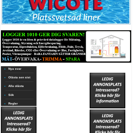
Nya svar
Olästa sen sist
Alla olästa
Sök
Regler