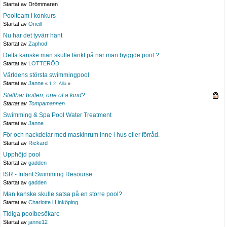
Startat av Drömmaren
Poolteam i konkurs
Startat av
Oneill
Nu har det tyvärr hänt
Startat av
Zaphod
Detta kanske man skulle tänkt på när man byggde pool ?
Startat av
LOTTERÖD
Världens största swimmingpool
Startat av
Janne
«
1
2
Alla
»
Ställbar botten, one of a kind?
Startat av
Tompamannen
Swimming & Spa Pool Water Treatment
Startat av
Janne
För och nackdelar med maskinrum inne i hus eller förråd.
Startat av
Rickard
Upphöjd pool
Startat av
gadden
ISR - Infant Swimming Resourse
Startat av
gadden
Man kanske skulle satsa på en större pool?
Startat av
Charlotte i Linköping
Tidiga poolbesökare
Startat av
janne12