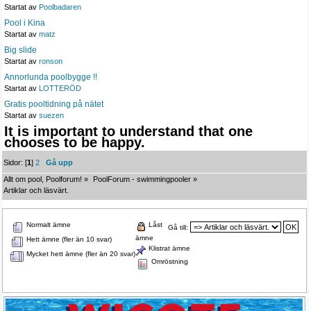
Startat av
Poolbadaren
Pool i Kina
Startat av
matz
Big slide
Startat av
ronson
Annorlunda poolbygge !!
Startat av
LOTTERÖD
Gratis pooltidning på nätet
Startat av
suezen
It is important to understand that one
chooses to be happy.
Sidor: [
1
]
2
Gå upp
Allt om pool, Poolforum!
»
PoolForum - swimmingpooler
»
Artiklar och läsvärt.
Normalt ämne
Låst
Gå till:
ämne
Hett ämne (fler än 10 svar)
Klistrat ämne
Mycket hett ämne (fler än 20 svar)
Omröstning