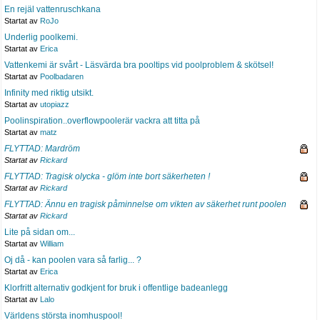
En rejäl vattenruschkana
Startat av
RoJo
Underlig poolkemi.
Startat av
Erica
Vattenkemi är svårt - Läsvärda bra pooltips vid poolproblem & skötsel!
Startat av
Poolbadaren
Infinity med riktig utsikt.
Startat av
utopiazz
Poolinspiration..overflowpoolerär vackra att titta på
Startat av
matz
FLYTTAD: Mardröm
Startat av
Rickard
FLYTTAD: Tragisk olycka - glöm inte bort säkerheten !
Startat av
Rickard
FLYTTAD: Ännu en tragisk påminnelse om vikten av säkerhet runt poolen
Startat av
Rickard
Lite på sidan om...
Startat av
William
Oj då - kan poolen vara så farlig... ?
Startat av
Erica
Klorfritt alternativ godkjent for bruk i offentlige badeanlegg
Startat av
Lalo
Världens största inomhuspool!