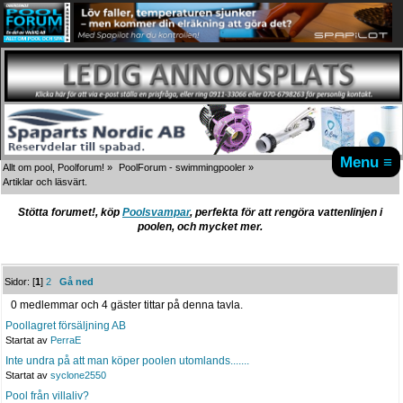
Menu ≡
Allt om pool, Poolforum!
»
PoolForum - swimmingpooler
»
Artiklar och läsvärt.
Stötta forumet!, köp
Poolsvampar
, perfekta för att rengöra vattenlinjen i
poolen, och mycket mer.
Sidor: [
1
]
2
Gå ned
0 medlemmar och 4 gäster tittar på denna tavla.
Poollagret försäljning AB
Startat av
PerraE
Inte undra på att man köper poolen utomlands.......
Startat av
syclone2550
Pool från villaliv?