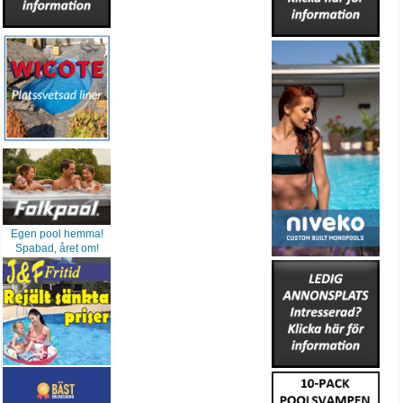
Egen pool hemma!
Spabad, året om!