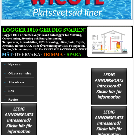
Nya svar
Olästa sen sist
Alla olästa
Sök
Regler