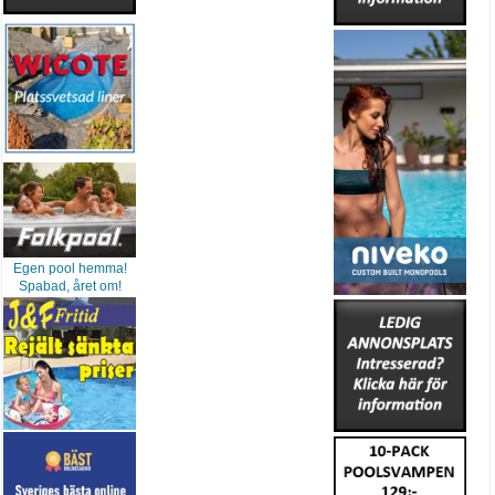
Egen pool hemma!
Spabad, året om!