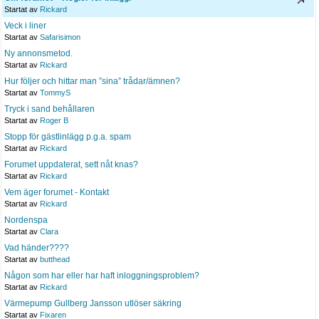
Startat av
Rickard
Veck i liner
Startat av
Safarisimon
Ny annonsmetod.
Startat av
Rickard
Hur följer och hittar man ”sina” trådar/ämnen?
Startat av
TommyS
Tryck i sand behållaren
Startat av
Roger B
Stopp för gästlinlägg p.g.a. spam
Startat av
Rickard
Forumet uppdaterat, sett nåt knas?
Startat av
Rickard
Vem äger forumet - Kontakt
Startat av
Rickard
Nordenspa
Startat av
Clara
Vad händer????
Startat av
butthead
Någon som har eller har haft inloggningsproblem?
Startat av
Rickard
Värmepump Gullberg Jansson utlöser säkring
Startat av
Fixaren