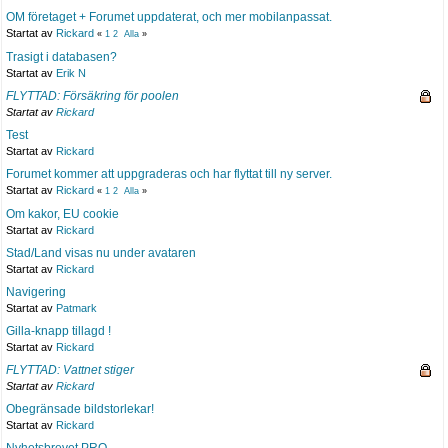
OM företaget + Forumet uppdaterat, och mer mobilanpassat.
Startat av
Rickard
«
1
2
Alla
»
Trasigt i databasen?
Startat av
Erik N
FLYTTAD: Försäkring för poolen
Startat av
Rickard
Test
Startat av
Rickard
Forumet kommer att uppgraderas och har flyttat till ny server.
Startat av
Rickard
«
1
2
Alla
»
Om kakor, EU cookie
Startat av
Rickard
Stad/Land visas nu under avataren
Startat av
Rickard
Navigering
Startat av
Patmark
Gilla-knapp tillagd !
Startat av
Rickard
FLYTTAD: Vattnet stiger
Startat av
Rickard
Obegränsade bildstorlekar!
Startat av
Rickard