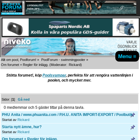
Menu ≡
Allt om pool, Poolforum!
»
PoolForum - swimmingpooler
»
Om forumet + Regler för inlägg.
(Moderator:
Rickard
)
Stötta forumet!, köp
Poolsvampar
, perfekta för att rengöra vattenlinjen i
poolen, och mycket mer.
Sidor: [
1
]
Gå ned
0 medlemmar och 5 gäster tittar på denna tavla.
PHU Anita / www.phuanita.com / P.H.U. ANITA IMPORT-EXPORT / Poolbutik
Startat av
Rickard
Starta nytt ämne, hur?
Startat av
Rickard
Om forumet + Regler för inlägg.