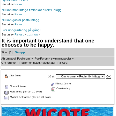
Nyhetsbrevet PRO
Startat av
Rickard
Nu kan man infoga fimlänkar direkt i inlägg
Startat av
Rickard
Nu kan gäster posta inlägg.
Startat av
Rickard
Stor uppgradering på gång!
Startat av
Rickard
«
1
2
3
Alla
»
It is important to understand that one
chooses to be happy.
Sidor: [
1
]
Gå upp
Allt om pool, Poolforum!
»
PoolForum - swimmingpooler
»
Om forumet + Regler för inlägg.
(Moderator:
Rickard
)
Låst ämne
Gå till:
Klistrat ämne
Normalt ämne
Omröstning
Hett ämne (fler än 10 svar)
Mycket hett ämne (fler än 20 svar)