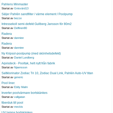
Pahlens Minmaster
Startat av
Gnisvärd13
Säljer Pahlén sandfilter / värme element / Poolpump
Startat av
bezze
Intressekoll semi-defekt Gullberg Jansson för 80m2
Startat av
Delfinen80
Radera
Startat av
danniee
Radera
Startat av
danniee
Ny Kripsol-poolpump (med skönhetsdefekt)
Startat av
Daniel Lundberg
Aqvisdeck - Pooltak, helt nytt från fabrik
Startat av
Njaensson
Saltklorinator Zodiac Tri 10, Zodiac Dual Link, Pahlén Auto-UV titan
Startat av
generic
Pool liner.
Startat av
Eddy Malm
Inverter poolvärmare bortskänkes
Startat av
vallgatan
fiberduk till pool
Startat av
meckis
UV lampa bortskänkes