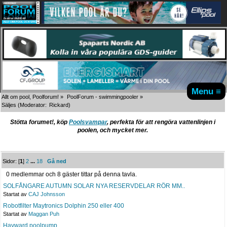
Menu ≡
Allt om pool, Poolforum!
»
PoolForum - swimmingpooler
»
Säljes
(Moderator:
Rickard
)
Stötta forumet!, köp
Poolsvampar
, perfekta för att rengöra vattenlinjen i
poolen, och mycket mer.
Sidor: [
1
]
2
...
18
Gå ned
0 medlemmar och 8 gäster tittar på denna tavla.
SOLFÅNGARE AUTUMN SOLAR NYA RESERVDELAR RÖR MM..
Startat av
CAJ Johnsson
Robotfilter Maytronics Dolphin 250 eller 400
Startat av
Maggan Puh
Hayward poolpump