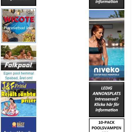
Egen pool hemma!
Spabad, året om!