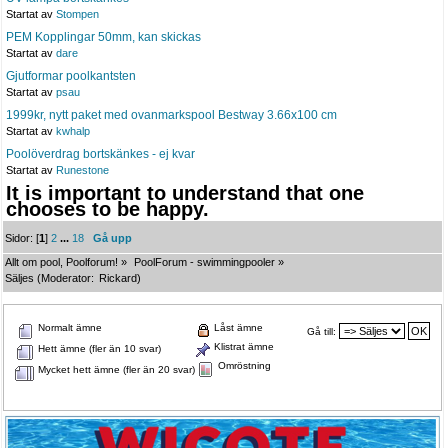
Startat av
Stompen
PEM Kopplingar 50mm, kan skickas
Startat av
dare
Gjutformar poolkantsten
Startat av
psau
1999kr, nytt paket med ovanmarkspool Bestway 3.66x100 cm
Startat av
kwhalp
Poolöverdrag bortskänkes - ej kvar
Startat av
Runestone
It is important to understand that one
chooses to be happy.
Sidor: [
1
]
2
...
18
Gå upp
Allt om pool, Poolforum!
»
PoolForum - swimmingpooler
»
Säljes
(Moderator:
Rickard
)
Normalt ämne
Låst ämne
Gå till:
Klistrat ämne
Hett ämne (fler än 10 svar)
Omröstning
Mycket hett ämne (fler än 20 svar)