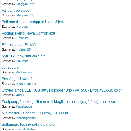
Startat av
Maggan Puh
Fällbar poolstege
Startat av
Maggan Puh
Bottenmatta samt snäpp-in lister säljes!
Startat av
Herodes
Pooltak skenor Nova Comfort 4x8
Startat av
Hawelka
Flödesmätare FlowVis
Startat av
Holmen25
Nytt SPA-lock, runt 2m diam
Startat av
Mhunter
Jet Stream
Startat av
Andreason
Bassänglift I-swim2
Startat av
Nissemannen
Utbyteslampa LED RGB 30W Folkpool / Brio - PAR-56 - Brio® WEX-30 color
Startat av
And001
Poolpump, filterkorg, filter mm till Magiline pool säljes, 1 års garanti kvar.
Startat av
Aggebagge
Minimaster - Klor och PH (syra) - 16 000kr
Startat av
Kallbergdaniel
Solfångare techno-solis 6 paneler
Startat av
Henrik Moberg