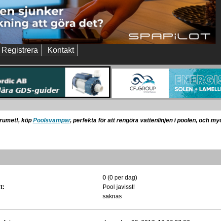
Registrera
Kontakt
orumet!, köp
Poolsvampar
, perfekta för att rengöra vattenlinjen i poolen, och m
0 (0 per dag)
t:
Pool javisst!
saknas