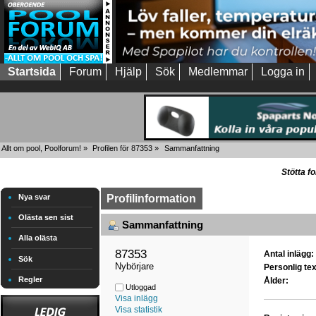
Startsida
Forum
Hjälp
Sök
Medlemmar
Logga in
Allt om pool, Poolforum!
»
Profilen för 87353
»
Sammanfattning
Stötta f
Nya svar
Profilinformation
Olästa sen sist
Sammanfattning
Alla olästa
87353 
Antal inlägg:
Sök
Nybörjare
Personlig tex
Regler
Ålder:
Utloggad
Visa inlägg
Visa statistik