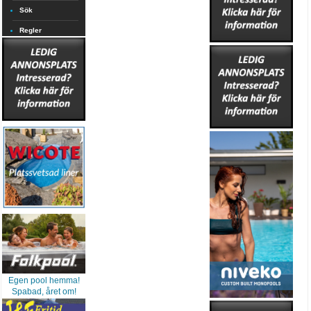
Sök
Regler
Egen pool hemma!
Spabad, året om!