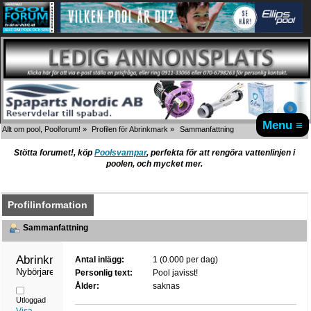
Menu ≡
Allt om pool, Poolforum!
»
Profilen för Abrinkmark
»
Sammanfattning
Stötta forumet!, köp
Poolsvampar
, perfekta för att rengöra vattenlinjen i
poolen, och mycket mer.
Profilinformation
Sammanfattning
Abrinkmark 
Antal inlägg:
1 (0.000 per dag)
Nybörjare
Personlig text:
Pool javisst!
Ålder:
saknas
Utloggad