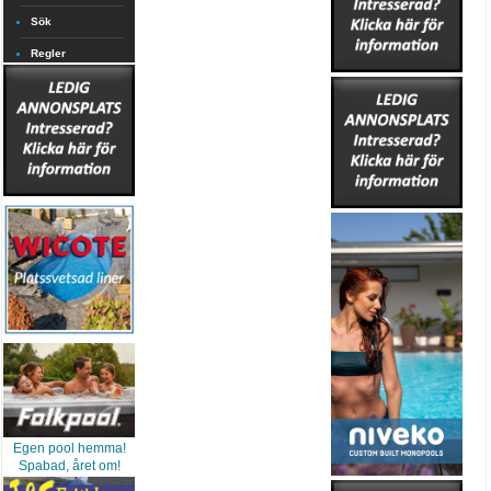
Sök
Regler
Egen pool hemma!
Spabad, året om!