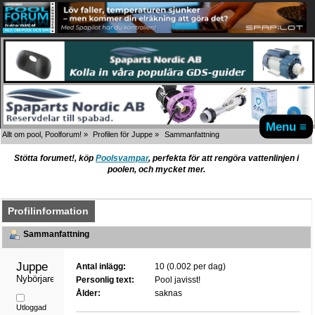
Menu ≡
Allt om pool, Poolforum!
»
Profilen för Juppe
»
Sammanfattning
Stötta forumet!, köp
Poolsvampar
, perfekta för att rengöra vattenlinjen i
poolen, och mycket mer.
Profilinformation
Sammanfattning
Juppe 
Antal inlägg:
10 (0.002 per dag)
Nybörjare
Personlig text:
Pool javisst!
Ålder:
saknas
Utloggad