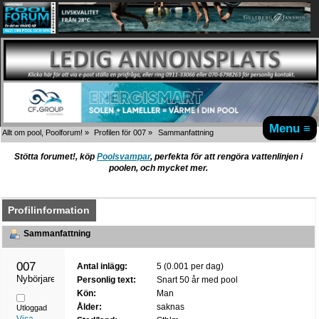
Menu ≡
Allt om pool, Poolforum!
»
Profilen för 007
»
Sammanfattning
Stötta forumet!, köp
Poolsvampar
, perfekta för att rengöra vattenlinjen i
poolen, och mycket mer.
Profilinformation
Sammanfattning
007 
Antal inlägg:
5 (0.001 per dag)
Nybörjare
Personlig text:
Snart 50 år med pool
Kön:
Man
Ålder:
saknas
Utloggad