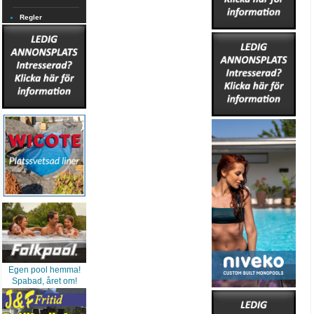
Regler
Egen pool hemma!
Spabad, året om!