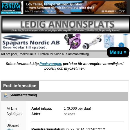
Menu ≡
Allt om pool, Poolforum!
»
Profilen för 50an
»
Sammanfattning
Stötta forumet!, köp
Poolsvampar
, perfekta för att rengöra vattenlinjen i
poolen, och mycket mer.
Profilinformation
Sammanfattning
50an 
Antal inlägg:
1 (0.000 per dag)
Nybörjare
Ålder:
saknas
Utloggad
Registreringsdatum:
juni 22, 2014, 12:56:12:12