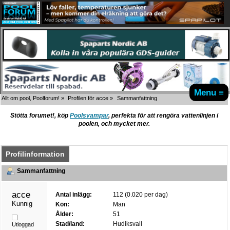
Menu ≡
Allt om pool, Poolforum!
»
Profilen för acce
»
Sammanfattning
Stötta forumet!, köp
Poolsvampar
, perfekta för att rengöra vattenlinjen i
poolen, och mycket mer.
Profilinformation
Sammanfattning
acce 
Antal inlägg:
112 (0.020 per dag)
Kunnig
Kön:
Man
Ålder:
51
Stad/land:
Hudiksvall
Utloggad