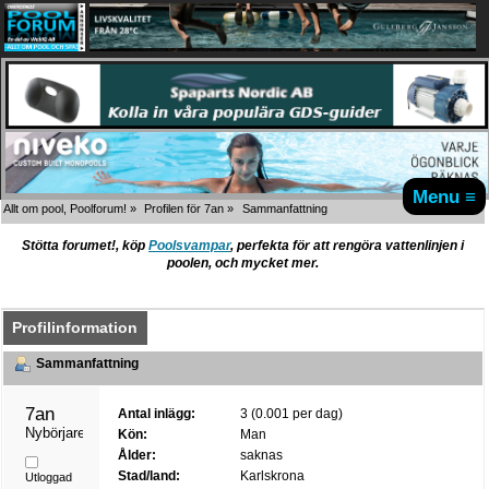
Menu ≡
Allt om pool, Poolforum!
»
Profilen för 7an
»
Sammanfattning
Stötta forumet!, köp
Poolsvampar
, perfekta för att rengöra vattenlinjen i
poolen, och mycket mer.
Profilinformation
Sammanfattning
7an 
Antal inlägg:
3 (0.001 per dag)
Nybörjare
Kön:
Man
Ålder:
saknas
Stad/land:
Karlskrona
Utloggad