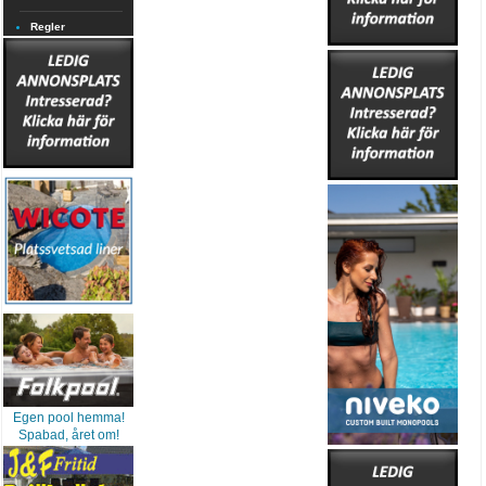
Regler
Egen pool hemma!
Spabad, året om!