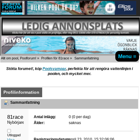
Menu ≡
Allt om pool, Poolforum!
»
Profilen för 81race
»
Sammanfattning
Stötta forumet!, köp
Poolsvampar
, perfekta för att rengöra vattenlinjen i
poolen, och mycket mer.
Profilinformation
Sammanfattning
81race 
Antal inlägg:
0 (0 per dag)
Nybörjare
Ålder:
saknas
Utloggad
Registreringsdatum:
april 23, 2010, 15:32:06:06