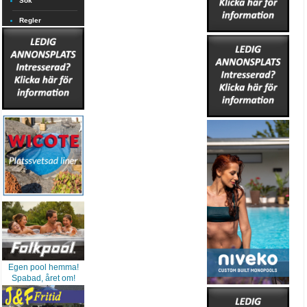
Sök
Regler
Egen pool hemma!
Spabad, året om!