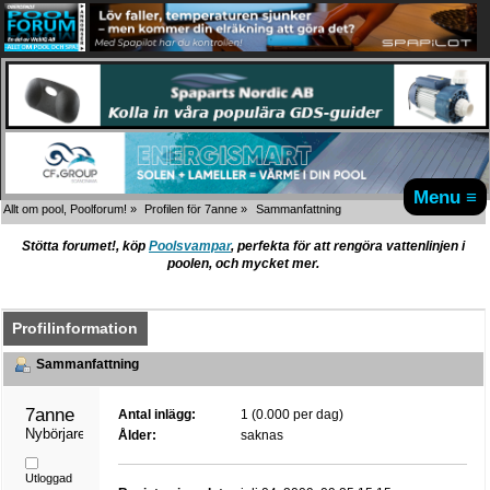
Menu ≡
Allt om pool, Poolforum!
»
Profilen för 7anne
»
Sammanfattning
Stötta forumet!, köp
Poolsvampar
, perfekta för att rengöra vattenlinjen i
poolen, och mycket mer.
Profilinformation
Sammanfattning
7anne 
Antal inlägg:
1 (0.000 per dag)
Nybörjare
Ålder:
saknas
Utloggad