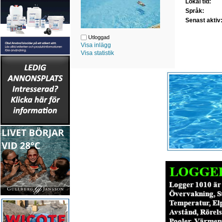
Lokal tid:
Språk:
Senast aktiv
Utloggad
Visa inlägg
Visa statistik