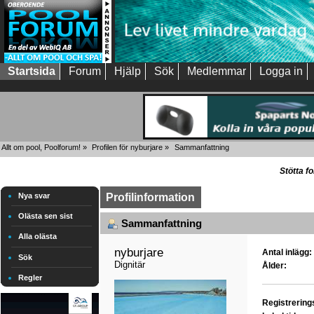
Startsida
Forum
Hjälp
Sök
Medlemmar
Logga in
Allt om pool, Poolforum!
»
Profilen för nyburjare
»
Sammanfattning
Stötta f
Nya svar
Profilinformation
Olästa sen sist
Sammanfattning
Alla olästa
nyburjare 
Antal inlägg:
Sök
Dignitär
Ålder:
Regler
Registrerin