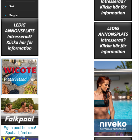
Sök
Regler
Egen pool hemma!
Spabad, året om!