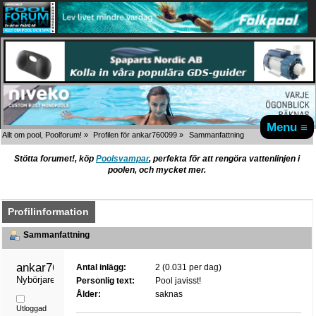
Menu ≡
Allt om pool, Poolforum!
»
Profilen för ankar760099
»
Sammanfattning
Stötta forumet!, köp
Poolsvampar
, perfekta för att rengöra vattenlinjen i
poolen, och mycket mer.
Profilinformation
Sammanfattning
ankar760099 
Antal inlägg:
2 (0.031 per dag)
Nybörjare
Personlig text:
Pool javisst!
Ålder:
saknas
Utloggad