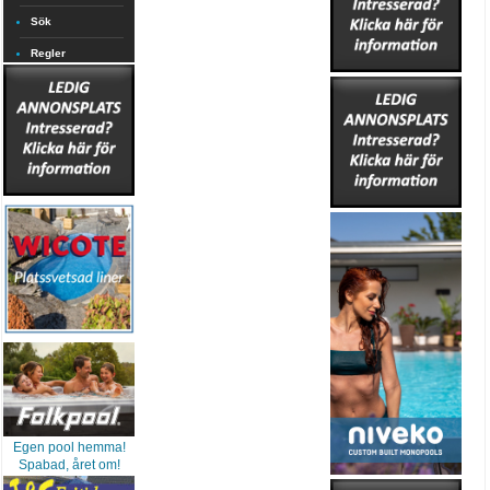
Sök
Regler
Egen pool hemma!
Spabad, året om!