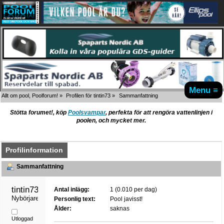
Menu ≡
Allt om pool, Poolforum!
»
Profilen för tintin73
»
Sammanfattning
Stötta forumet!, köp
Poolsvampar
, perfekta för att rengöra vattenlinjen i
poolen, och mycket mer.
Profilinformation
Sammanfattning
tintin73 
Antal inlägg:
1 (0.010 per dag)
Nybörjare
Personlig text:
Pool javisst!
Ålder:
saknas
Utloggad