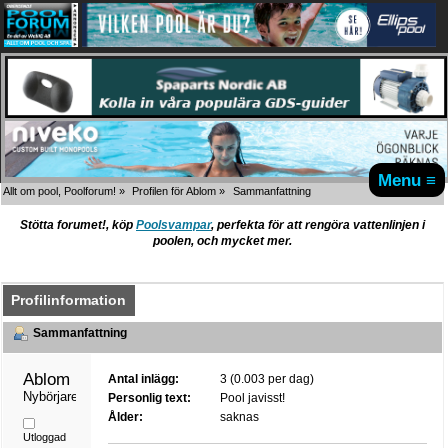
Menu ≡
Allt om pool, Poolforum!
»
Profilen för Ablom
»
Sammanfattning
Stötta forumet!, köp
Poolsvampar
, perfekta för att rengöra vattenlinjen i
poolen, och mycket mer.
Profilinformation
Sammanfattning
Ablom 
Antal inlägg:
3 (0.003 per dag)
Nybörjare
Personlig text:
Pool javisst!
Ålder:
saknas
Utloggad