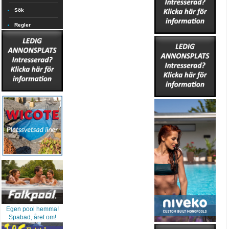
Sök
Regler
Egen pool hemma!
Spabad, året om!