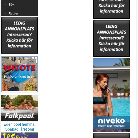
Sök
Regler
Egen pool hemma!
Spabad, året om!