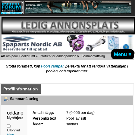
Menu ≡
Allt om pool, Poolforum!
»
Profilen för oddanpoddan
»
Sammanfattning
Stötta forumet!, köp
Poolsvampar
, perfekta för att rengöra vattenlinjen i
poolen, och mycket mer.
Profilinformation
Sammanfattning
oddanpoddan 
Antal inlägg:
7 (0.006 per dag)
Nybörjare
Personlig text:
Pool javisst!
Ålder:
saknas
Utloggad