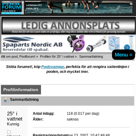
Menu ≡
Allt om pool, Poolforum!
»
Profilen för 25° i vattnet
»
Sammanfattning
Stötta forumet!, köp
Poolsvampar
, perfekta för att rengöra vattenlinjen i
poolen, och mycket mer.
Profilinformation
Sammanfattning
25° i 
Antal inlägg:
118 (0.017 per dag)
vattnet 
Ålder:
saknas
Kunnig
Registreringsdatum:
maj 23, 2007, 10:42:48:48