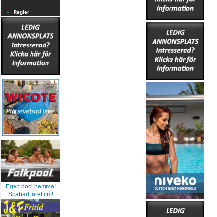
Regler
Egen pool hemma!
Spabad, året om!