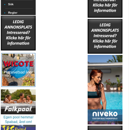
Sök
Regler
Egen pool hemma!
Spabad, året om!