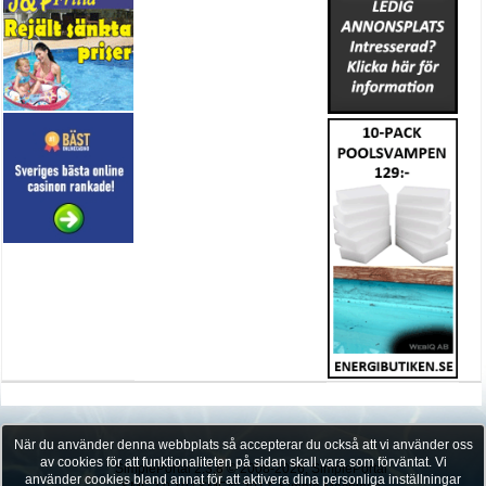
När du använder denna webbplats så accepterar du också att vi använder oss
av cookies för att funktionaliteten på sidan skall vara som förväntat. Vi
SimplePortal 2.3.8 © 2008-2026, SimplePortal
använder cookies bland annat för att aktivera dina personliga inställningar