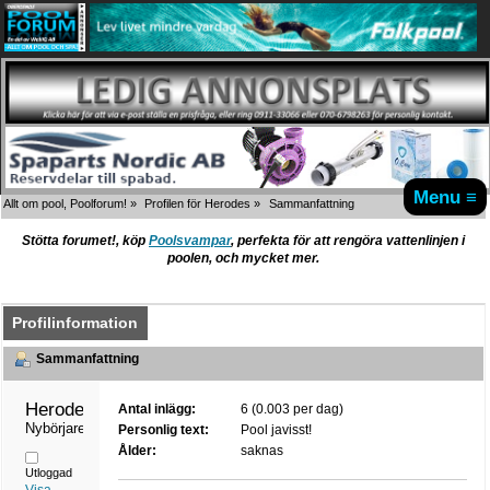
Menu ≡
Allt om pool, Poolforum!
»
Profilen för Herodes
»
Sammanfattning
Stötta forumet!, köp
Poolsvampar
, perfekta för att rengöra vattenlinjen i
poolen, och mycket mer.
Profilinformation
Sammanfattning
Herodes 
Antal inlägg:
6 (0.003 per dag)
Nybörjare
Personlig text:
Pool javisst!
Ålder:
saknas
Utloggad