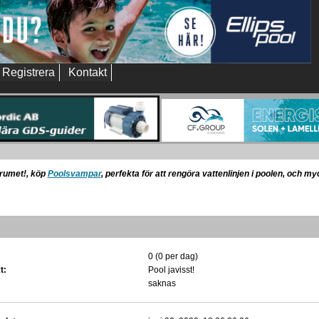
Registrera
Kontakt
orumet!, köp
Poolsvampar
, perfekta för att rengöra vattenlinjen i poolen, och m
0 (0 per dag)
t:
Pool javisst!
saknas