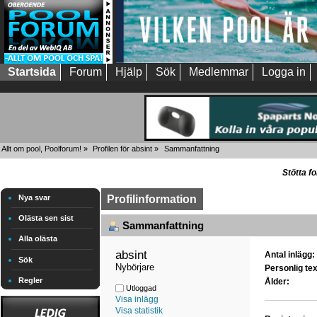
Startsida
Forum
Hjälp
Sök
Medlemmar
Logga in
Allt om pool, Poolforum!
»
Profilen för absint
»
Sammanfattning
Stötta f
Nya svar
Profilinformation
Olästa sen sist
Sammanfattning
Alla olästa
absint 
Antal inlägg:
Sök
Nybörjare
Personlig tex
Regler
Ålder:
Utloggad
Visa inlägg
Visa statistik