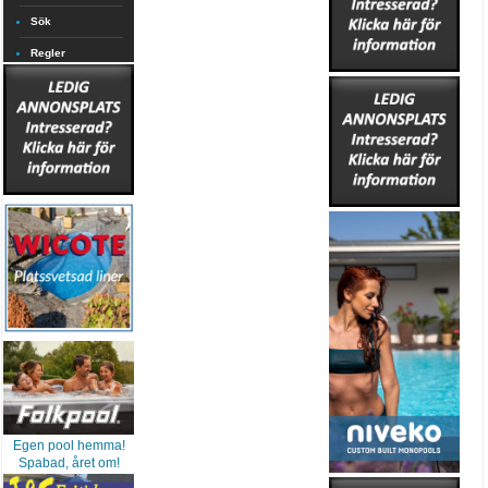
Sök
Regler
Egen pool hemma!
Spabad, året om!