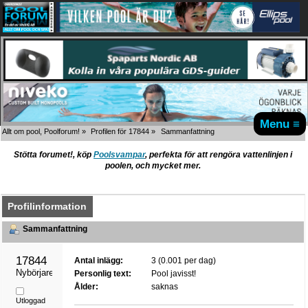
Menu ≡
Allt om pool, Poolforum!
»
Profilen för 17844
»
Sammanfattning
Stötta forumet!, köp
Poolsvampar
, perfekta för att rengöra vattenlinjen i
poolen, och mycket mer.
Profilinformation
Sammanfattning
17844 
Antal inlägg:
3 (0.001 per dag)
Nybörjare
Personlig text:
Pool javisst!
Ålder:
saknas
Utloggad