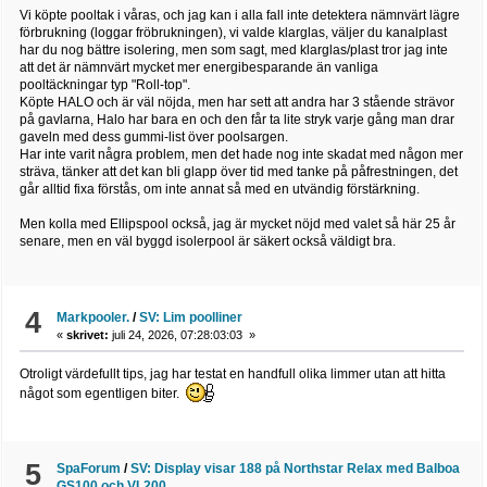
Vi köpte pooltak i våras, och jag kan i alla fall inte detektera nämnvärt lägre
förbrukning (loggar fröbrukningen), vi valde klarglas, väljer du kanalplast
har du nog bättre isolering, men som sagt, med klarglas/plast tror jag inte
att det är nämnvärt mycket mer energibesparande än vanliga
pooltäckningar typ "Roll-top".
Köpte HALO och är väl nöjda, men har sett att andra har 3 stående strävor
på gavlarna, Halo har bara en och den får ta lite stryk varje gång man drar
gaveln med dess gummi-list över poolsargen.
Har inte varit några problem, men det hade nog inte skadat med någon mer
sträva, tänker att det kan bli glapp över tid med tanke på påfrestningen, det
går alltid fixa förstås, om inte annat så med en utvändig förstärkning.
Men kolla med Ellipspool också, jag är mycket nöjd med valet så här 25 år
senare, men en väl byggd isolerpool är säkert också väldigt bra.
4
Markpooler.
/
SV: Lim poolliner
«
skrivet:
juli 24, 2026, 07:28:03:03 »
Otroligt värdefullt tips, jag har testat en handfull olika limmer utan att hitta
något som egentligen biter.
5
SpaForum
/
SV: Display visar 188 på Northstar Relax med Balboa
GS100 och VL200