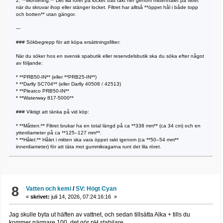
2. **Montering:** Det lila röret på locket träs rakt ner genom mittenhålet på filtret
när du skruvar ihop eller stänger locket. Filtret har alltså **öppet hål i både topp
och botten** utan gängor.
---
### Sökbegrepp för att köpa ersättningsfilter:
När du söker hos en svensk spabutik eller reservdelsbutik ska du söka efter något
av följande:
* **PRB50-IN** (eller **PRB25-IN**)
* **Darlly SC704** (eller Darlly 40508 / 42513)
* **Pleatco PRB50-IN**
* **Waterway 817-5000**
### Viktigt att tänka på vid köp:
* **Måtten:** Filtret brukar ha en total längd på ca **338 mm** (ca 34 cm) och en
ytterdiameter på ca **125–127 mm**.
* **Hålet:** Hålet i mitten ska vara öppet rakt igenom (ca **50–54 mm**
innerdiameter) för att täta mot gummikragarna runt det lila röret.
8
Vatten och kemi
/
SV: Högt Cyan
«
skrivet:
juli 14, 2026, 07:24:16:16 »
Jag skulle byta ut häften av vattnet, och sedan tillsätta Alka + tills du
kommer närmare 100, det gör pH stabilare.