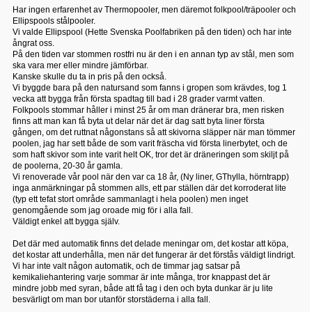
Har ingen erfarenhet av Thermopooler, men däremot folkpool/träpooler och
Ellipspools stålpooler.
Vi valde Ellipspool (Hette Svenska Poolfabriken på den tiden) och har inte
ångrat oss.
På den tiden var stommen rostfri nu är den i en annan typ av stål, men som
ska vara mer eller mindre jämförbar.
Kanske skulle du ta in pris på den också.
Vi byggde bara på den natursand som fanns i gropen som krävdes, tog 1
vecka att bygga från första spadtag till bad i 28 grader varmt vatten.
Folkpools stommar håller i minst 25 år om man dränerar bra, men risken
finns att man kan få byta ut delar när det är dag satt byta liner första
gången, om det ruttnat någonstans så att skivorna släpper när man tömmer
poolen, jag har sett både de som varit fräscha vid första linerbytet, och de
som haft skivor som inte varit helt OK, tror det är dräneringen som skiljt på
de poolerna, 20-30 år gamla.
Vi renoverade vår pool när den var ca 18 år, (Ny liner, GThylla, hörntrapp)
inga anmärkningar på stommen alls, ett par ställen där det korroderat lite
(typ ett tefat stort område sammanlagt i hela poolen) men inget
genomgående som jag oroade mig för i alla fall.
Väldigt enkel att bygga själv.
Det där med automatik finns det delade meningar om, det kostar att köpa,
det kostar att underhålla, men när det fungerar är det förstås väldigt lindrigt.
Vi har inte valt någon automatik, och de timmar jag satsar på
kemikaliehantering varje sommar är inte många, tror knappast det är
mindre jobb med syran, både att få tag i den och byta dunkar är ju lite
besvärligt om man bor utanför storstäderna i alla fall.