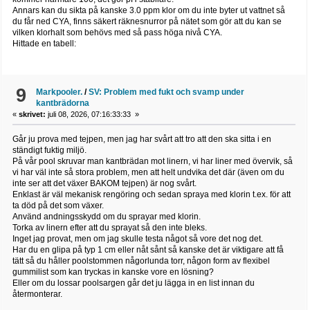
Annars kan du sikta på kanske 3.0 ppm klor om du inte byter ut vattnet så
du får ned CYA, finns säkert räknesnurror på nätet som gör att du kan se
vilken klorhalt som behövs med så pass höga nivå CYA.
Hittade en tabell:
9
Markpooler.
/
SV: Problem med fukt och svamp under
kantbrädorna
«
skrivet:
juli 08, 2026, 07:16:33:33 »
Går ju prova med tejpen, men jag har svårt att tro att den ska sitta i en
ständigt fuktig miljö.
På vår pool skruvar man kantbrädan mot linern, vi har liner med övervik, så
vi har väl inte så stora problem, men att helt undvika det där (även om du
inte ser att det växer BAKOM tejpen) är nog svårt.
Enklast är väl mekanisk rengöring och sedan spraya med klorin t.ex. för att
ta död på det som växer.
Använd andningsskydd om du sprayar med klorin.
Torka av linern efter att du sprayat så den inte bleks.
Inget jag provat, men om jag skulle testa något så vore det nog det.
Har du en glipa på typ 1 cm eller nåt sånt så kanske det är viktigare att få
tätt så du håller poolstommen någorlunda torr, någon form av flexibel
gummilist som kan tryckas in kanske vore en lösning?
Eller om du lossar poolsargen går det ju lägga in en list innan du
återmonterar.