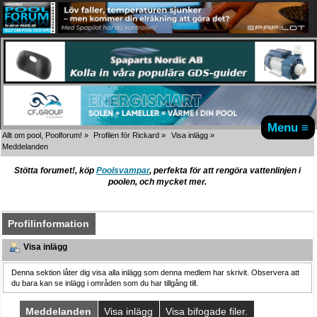
Menu ≡
Allt om pool, Poolforum!
»
Profilen för Rickard
»
Visa inlägg
»
Meddelanden
Stötta forumet!, köp
Poolsvampar
, perfekta för att rengöra vattenlinjen i
poolen, och mycket mer.
Profilinformation
Visa inlägg
Denna sektion låter dig visa alla inlägg som denna medlem har skrivit. Observera att
du bara kan se inlägg i områden som du har tillgång till.
Meddelanden
Visa inlägg
Visa bifogade filer.