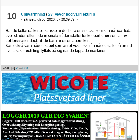
10
Uppvärmning
/
SV: Vevor poolvärmepump
«
skrivet:
juli 06, 2026, 07:20:39:39 »
Har du kollat på kortet, kanske är det bara en spricka som kan gå fixa, löda
över skador, eller löda in smala trådar istället för kopparbanor som är av,
det förutsätter dock att de bara är ett enlagers-kort.
Kan också vara någon kabel som är rotryckt loss från något ställe på grund
av att saker och ting flyttats på sig när de tappade maskinen.
Sidor: [
1
]
2
...
588