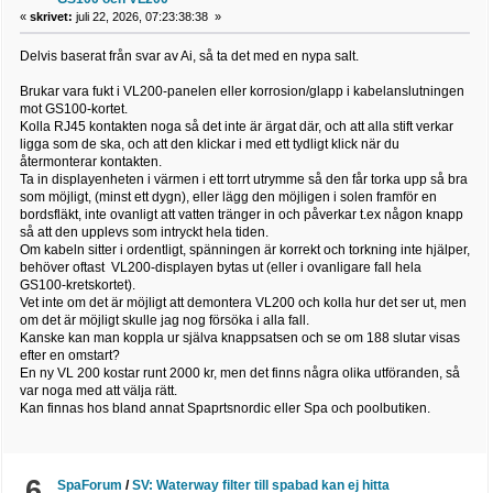
«
skrivet:
juli 22, 2026, 07:23:38:38 »
Delvis baserat från svar av Ai, så ta det med en nypa salt.
Brukar vara fukt i VL200-panelen eller korrosion/glapp i kabelanslutningen
mot GS100-kortet.
Kolla RJ45 kontakten noga så det inte är ärgat där, och att alla stift verkar
ligga som de ska, och att den klickar i med ett tydligt klick när du
återmonterar kontakten.
Ta in displayenheten i värmen i ett torrt utrymme så den får torka upp så bra
som möjligt, (minst ett dygn), eller lägg den möjligen i solen framför en
bordsfläkt, inte ovanligt att vatten tränger in och påverkar t.ex någon knapp
så att den upplevs som intryckt hela tiden.
Om kabeln sitter i ordentligt, spänningen är korrekt och torkning inte hjälper,
behöver oftast VL200-displayen bytas ut (eller i ovanligare fall hela
GS100-kretskortet).
Vet inte om det är möjligt att demontera VL200 och kolla hur det ser ut, men
om det är möjligt skulle jag nog försöka i alla fall.
Kanske kan man koppla ur själva knappsatsen och se om 188 slutar visas
efter en omstart?
En ny VL 200 kostar runt 2000 kr, men det finns några olika utföranden, så
var noga med att välja rätt.
Kan finnas hos bland annat Spaprtsnordic eller Spa och poolbutiken.
6
SpaForum
/
SV: Waterway filter till spabad kan ej hitta