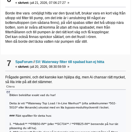
«
skrivet:
juli 21, 2026, 07:06:27:27 »
Borde itne vara omöjligt hitta var den tjuvat luft, brukar vara en kort väg från
utlopp vid filter till pump, om det inte är i anslutning till något av
bottenutloppen (om sådana finns), på vårt spabas sitter det två utlopp nära
botten, som är svåra att komma åt utan att riva spabadet, men från
filterhållaren och till pumpen är det rätt kort väg och få kopplingar.
Det kan också finnas sprickor såklart, om det frusit i rören.
Men då borde det läcka vatten när pumpen står still.
7
SpaForum
/
SV: Waterway filter till spabad kan ej hitta
«
skrivet:
juli 20, 2026, 08:30:59:59 »
Frågade gemini, och det kanske kan hjälpa dig, men Ai chansar rätt mycket,
så lita inte på att det stämmer.
Citera
Bilden bekräftar exakt vad du har!
Detta är ett **Waterway Top Load / In-Line filterhus** (ofta artikelnummer *502-
5010* eller liknande) utrustat med en lila bypass-modul/tryckventil i locket.
### Rätt spafilter för detta hus:
1. **Modell:** **PRB50-IN** (eller **SC704** / **PRB25-IN** beroende på hur tät
plissering du vill ha).