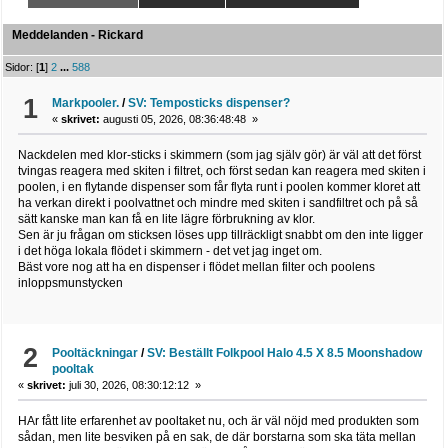
Meddelanden - Rickard
Sidor: [
1
]
2
...
588
1
Markpooler.
/
SV: Temposticks dispenser?
«
skrivet:
augusti 05, 2026, 08:36:48:48 »
Nackdelen med klor-sticks i skimmern (som jag själv gör) är väl att det först
tvingas reagera med skiten i filtret, och först sedan kan reagera med skiten i
poolen, i en flytande dispenser som får flyta runt i poolen kommer kloret att
ha verkan direkt i poolvattnet och mindre med skiten i sandfiltret och på så
sätt kanske man kan få en lite lägre förbrukning av klor.
Sen är ju frågan om sticksen löses upp tillräckligt snabbt om den inte ligger
i det höga lokala flödet i skimmern - det vet jag inget om.
Bäst vore nog att ha en dispenser i flödet mellan filter och poolens
inloppsmunstycken
2
Pooltäckningar
/
SV: Beställt Folkpool Halo 4.5 X 8.5 Moonshadow
pooltak
«
skrivet:
juli 30, 2026, 08:30:12:12 »
HAr fått lite erfarenhet av pooltaket nu, och är väl nöjd med produkten som
sådan, men lite besviken på en sak, de där borstarna som ska täta mellan