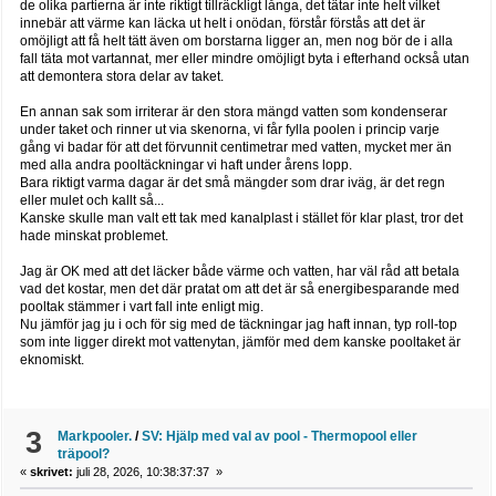
de olika partierna är inte riktigt tillräckligt långa, det tätar inte helt vilket
innebär att värme kan läcka ut helt i onödan, förstår förstås att det är
omöjligt att få helt tätt även om borstarna ligger an, men nog bör de i alla
fall täta mot vartannat, mer eller mindre omöjligt byta i efterhand också utan
att demontera stora delar av taket.
En annan sak som irriterar är den stora mängd vatten som kondenserar
under taket och rinner ut via skenorna, vi får fylla poolen i princip varje
gång vi badar för att det förvunnit centimetrar med vatten, mycket mer än
med alla andra pooltäckningar vi haft under årens lopp.
Bara riktigt varma dagar är det små mängder som drar iväg, är det regn
eller mulet och kallt så...
Kanske skulle man valt ett tak med kanalplast i stället för klar plast, tror det
hade minskat problemet.
Jag är OK med att det läcker både värme och vatten, har väl råd att betala
vad det kostar, men det där pratat om att det är så energibesparande med
pooltak stämmer i vart fall inte enligt mig.
Nu jämför jag ju i och för sig med de täckningar jag haft innan, typ roll-top
som inte ligger direkt mot vattenytan, jämför med dem kanske pooltaket är
eknomiskt.
3
Markpooler.
/
SV: Hjälp med val av pool - Thermopool eller
träpool?
«
skrivet:
juli 28, 2026, 10:38:37:37 »