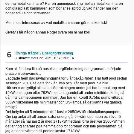
denna metallkammare? Har en gummipackning mellan metallkammaren
och glas(plast) kammaren som börjar se spröd ut, vad händer när den
börjar smula och försvinner.
Men mest intresserad av vad metallkammaren gör rent kemiskt
Givetvis får någon annan Roger svara om ni har koll
6
Övriga frågor!
/
Energiförbrukning
«
skrivet:
mars 22, 2021, 11:38:19:19 »
Kom att fundera lite på husets energiförbrukning när grannarna började
prata om bergvärme...
Laddade hem dagsavläsningarna för 5 år bakåt i tiden. Har haft pool sedan
säsongen 2018, så data för 2 år utan och 3 år med pool. Se bild.
Här ser man tydligt att minimiförbrukningen under juli har hoppat upp med
19kW om dagen eller 792W med antagandet att under miniförbrukning så
går inte värmepumpen nämnvärt. Jag har en Korall 0,75hp pump vilket är
560W, tillkommer lite minimaster och UV-lampa så det känns väl ganska
rimligt?
Det betyder att 5 månaders drift kostar 2850kW för cirkulationspumpen.
Om jag antar att all annan extra energi går till värmepumpen och över 5
månader så har jag 2 år med 1718kW medans förra året var 2500kW men
det är nog snarare pga hemmajobb för coronan och inte poolvärmen. Så
jag antar att värmen till poolen kostar 1718kW