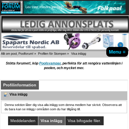
Menu ≡
Allt om pool, Poolforum!
»
Profilen för Stompen
»
Visa inlägg
Stötta forumet!, köp
Poolsvampar
, perfekta för att rengöra vattenlinjen i
poolen, och mycket mer.
Profilinformation
Visa inlägg
Denna sektion låter dig visa alla inlägg som denna medlem har skrivit. Observera att
du bara kan se inlägg i områden som du har tillgång till.
Meddelanden
Visa inlägg
Visa bifogade filer.