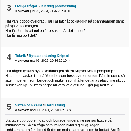
3
Övriga frågor!
/
Kladdig pooltäckning
«
skrivet:
juni 26, 2023, 21:37:31:31 »
Har vanligt poolöverdrag. Har i år fått något kladdigt på spännbanden samt
på själva täckningen.
Har fått för mig att pollen är orsaken. Är det rimligt?
Hur får jag bort det?
4
Teknik
/
Byta axeltätning Kripsol
«
skrivet:
maj 01, 2022, 20:34:10:10 »
Har någon lyckats byta axeltätningen på en Kripsol Korall poolpump?
Hittade en vacker film på Youtube som beskrev momenten. På min pump så
sitter impellern som berget och muttern som håller det är av plast! Inte riktigt
servicevänligt. Muttern börjar nu vara väldigt rund....gör jag helt fel?
5
Vatten och kemi
/
Klormätning
«
skrivet:
april 17, 2021, 20:50:13:13 »
Startade upp poolen idag och började fundera lite när jag tittade på
minimastern. Så en fråga som troligen riktar sig till @Roger.
I mätkammaren för klor så är det en metallkammare som är jordad. Varför