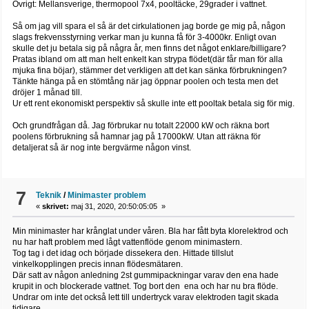
Övrigt: Mellansverige, thermopool 7x4, pooltäcke, 29grader i vattnet.
Så om jag vill spara el så är det cirkulationen jag borde ge mig på, någon
slags frekvensstyrning verkar man ju kunna få för 3-4000kr. Enligt ovan
skulle det ju betala sig på några år, men finns det något enklare/billigare?
Pratas ibland om att man helt enkelt kan strypa flödet(där får man för alla
mjuka fina böjar), stämmer det verkligen att det kan sänka förbrukningen?
Tänkte hänga på en stömtång när jag öppnar poolen och testa men det
dröjer 1 månad till.
Ur ett rent ekonomiskt perspektiv så skulle inte ett pooltak betala sig för mig.
Och grundfrågan då. Jag förbrukar nu totalt 22000 kW och räkna bort
poolens förbrukning så hamnar jag på 17000kW. Utan att räkna för
detaljerat så är nog inte bergvärme någon vinst.
7
Teknik
/
Minimaster problem
«
skrivet:
maj 31, 2020, 20:50:05:05 »
Min minimaster har krånglat under våren. Bla har fått byta klorelektrod och
nu har haft problem med lågt vattenflöde genom minimastern.
Tog tag i det idag och började dissekera den. Hittade tillslut
vinkelkopplingen precis innan flödesmätaren.
Där satt av någon anledning 2st gummipackningar varav den ena hade
krupit in och blockerade vattnet. Tog bort den ena och har nu bra flöde.
Undrar om inte det också lett till undertryck varav elektroden tagit skada
tidigare.