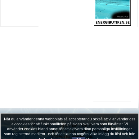
När du använder denna webbplats så accepterar du också att vi använder oss
av cookies för att funktionaliteten på sidan skall vara som förväntat. Vi
SimplePortal 2.3.8 © 2008-2026, SimplePortal
använder cookies bland annat för att aktivera dina personliga inställningar
SMF 2.0.19
|
SMF © 2017
,
Simple Machines
som registrerad medlem - och för att kunna avgöra vilka inlägg du läst och inte
SMFAds
for
Free Forums