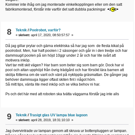
Kommer inte ihåg om jag monterade vinkelkopplingen eller om den satt
fabriksmonterad, förstår inte varför det satt dubbla packningar
8
Teknik
/
Poolrobot, varför?
«
skrivet:
april 17, 2020, 08:50:57:57 »
Då jag gillar prylar och gärna elektriska så har jag som de flesta kikat på
poolrobot. Men, har haft poolen i 2 säsonger och går in i den tredje och har
dammsugit poolen på sin höjd 10ggr under 2 år och har lite svårt att
motivera inköp.
Vart tar mitt skit vägen? Har barn som beter sig som barn gör. Dock har vi
pool och altan upphöjd från övrig trädgård och har försökt lära barnen att
skölja fötterna om de varit och vänt på nyklippta gräsmattan. De gånger jag
behöver dammsuga ligger oftast skiten fint i något hörn.
Så mitt tips, vänta lite med inköp och se vilka behov ni har.
Ps och det här med att roboten ska tvätta väggarna förstår jag inte alls
9
Teknik
/
Trasigt glas UV lampa blue lagoon
«
skrivet:
april 28, 2019, 18:31:10:10 »
Jag övervintrade uv lampan genom att skruva ur bottenpluggen ur lampan.