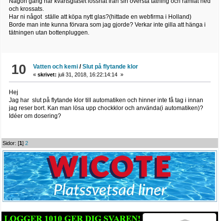
Någon gång har kvartsglaset lossnat från sin översta tätning och ramlat ned
och krossats.
Har ni något ställe att köpa nytt glas?(hittade en webfirma i Holland)
Borde man inte kunna förvara som jag gjorde? Verkar inte gilla att hänga i
tätningen utan bottenpluggen.
10
Vatten och kemi
/
Slut på flytande klor
«
skrivet:
juli 31, 2018, 16:22:14:14 »
Hej
Jag har slut på flytande klor till automatiken och hinner inte få tag i innan
jag reser bort. Kan man lösa upp chockklor och använda(i automatiken)?
Idéer om dosering?
Sidor: [
1
]
2