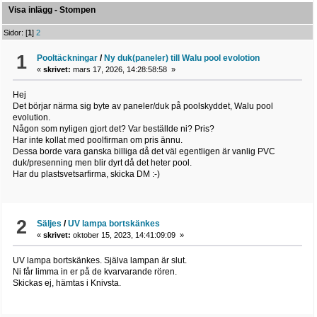
Visa inlägg - Stompen
Sidor: [
1
]
2
1
Pooltäckningar
/
Ny duk(paneler) till Walu pool evolotion
«
skrivet:
mars 17, 2026, 14:28:58:58 »
Hej
Det börjar närma sig byte av paneler/duk på poolskyddet, Walu pool
evolution.
Någon som nyligen gjort det? Var beställde ni? Pris?
Har inte kollat med poolfirman om pris ännu.
Dessa borde vara ganska billiga då det väl egentligen är vanlig PVC
duk/presenning men blir dyrt då det heter pool.
Har du plastsvetsarfirma, skicka DM :-)
2
Säljes
/
UV lampa bortskänkes
«
skrivet:
oktober 15, 2023, 14:41:09:09 »
UV lampa bortskänkes. Själva lampan är slut.
Ni får limma in er på de kvarvarande rören.
Skickas ej, hämtas i Knivsta.