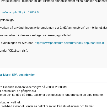
ämne i varje kategori i mina forum, det klistrade ämnen kommer att ha rubriken *Spons
forum/index.php?topic=19059.0
jättedåligt?
en påverkan på användningen av forumet, men ger ändå "annonsören" en möjlighet att
a mer eller mindre en ickefråga, så tänker jag i alla fall.
n i avdelningen för SPA-bad:
https://www.poolforum.se/forum/index.php?board=4.0
nder "Oläst sen sist".
 klorfri SPA-desinfektion
ch liknande med en vattenvolym på 700 till 2000 liter.
or och häller i en gång/vecka.
nen och tar död på virus, bakterier och dessutom fungerar som en pipe cleaner.
badar i vattnet.
SPA-bad avstängt i vinter så det blir i så fall från slutet av maj och framåt)