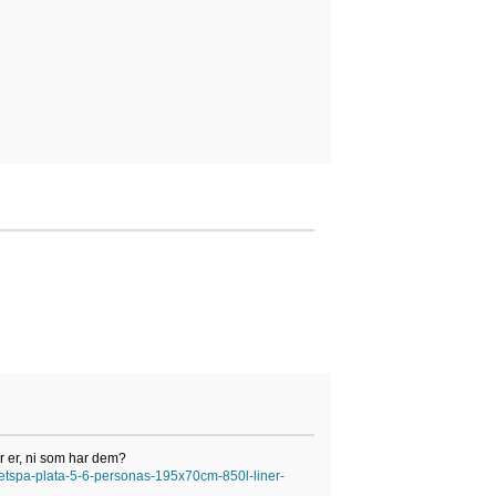
er er, ni som har dem?
netspa-plata-5-6-personas-195x70cm-850l-liner-