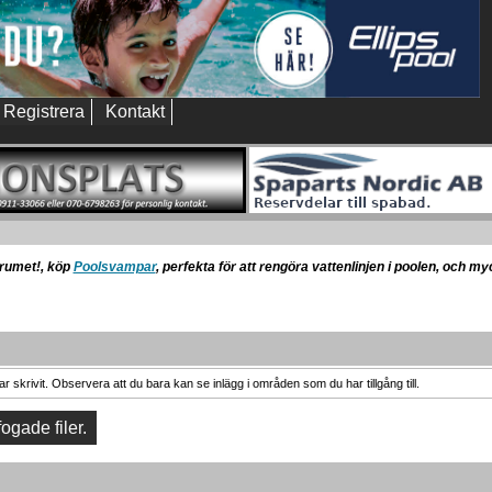
Registrera
Kontakt
orumet!, köp
Poolsvampar
, perfekta för att rengöra vattenlinjen i poolen, och m
 skrivit. Observera att du bara kan se inlägg i områden som du har tillgång till.
fogade filer.