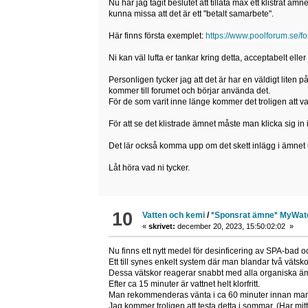
Nu har jag tagit beslutet att tillåta max ett klistrat 
kunna missa att det är ett "betalt samarbete".
Här finns första exemplet:
https://www.poolforum.se/
Ni kan väl lufta er tankar kring detta, acceptabelt eller 
Personligen tycker jag att det är har en väldigt lit
kommer till forumet och börjar använda det.
För de som varit inne länge kommer det troligen att var
För att se det klistrade ämnet måste man klicka sig i
Det lär också komma upp om det skett inlägg i ämnet u
Låt höra vad ni tycker.
10
Vatten och kemi
/
*Sponsrat ämne* MyWater
«
skrivet:
december 20, 2023, 15:50:02:02 »
Nu finns ett nytt medel för desinficering av SPA-bad o
Ett till synes enkelt system där man blandar två vätsk
Dessa vätskor reagerar snabbt med alla organiska äm
Efter ca 15 minuter är vattnet helt klorfritt.
Man rekommenderas vänta i ca 60 minuter innan man 
Jag kommer troligen att testa detta i sommar. (Har mitt 