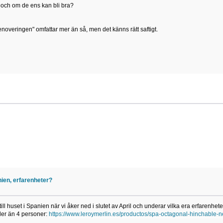
, och om de ens kan bli bra?
"renoveringen" omfattar mer än så, men det känns rätt saftigt.
nien, erfarenheter?
ill huset i Spanien när vi åker ned i slutet av April och underar vilka era erfarenhet
ler än 4 personer:
https://www.leroymerlin.es/productos/spa-octagonal-hinchable-