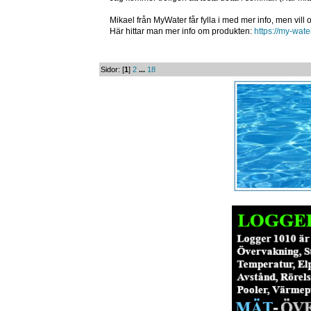
Mikael från MyWater får fylla i med mer info, men vill 
Här hittar man mer info om produkten:
https://my-wate
Sidor: [
1
]
2
...
18