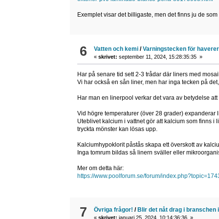
Exemplet visar det billigaste, men det finns ju de som k
6
Vatten och kemi
/
Varningstecken för haverer
«
skrivet:
september 11, 2024, 15:28:35:35 »
Har på senare tid sett 2-3 trådar där liners med mosaik
Vi har också en sån liner, men har inga tecken på det
Har man en linerpool verkar det vara av betydelse att ha
Vid högre temperaturer (över 28 grader) expanderar l
Uteblivet kalcium i vattnet gör att kalcium som finns i l
tryckta mönster kan lösas upp.
Kalciumhypoklorit påstås skapa ett överskott av kalcium 
Inga tomrum bildas så linern sväller eller mikroorgani
Mer om detta här:
https://www.poolforum.se/forum/index.php?topic=
7
Övriga frågor!
/
Blir det nåt drag i branschen 
«
skrivet:
januari 25, 2024, 10:14:36:36 »