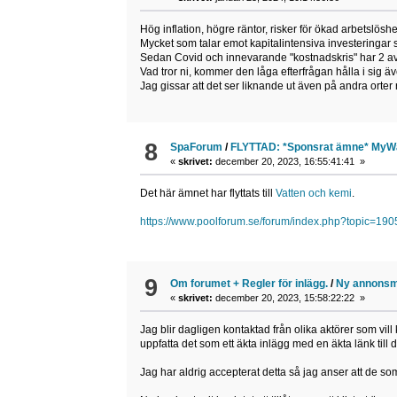
Hög inflation, högre räntor, risker för ökad arbetslöshe
Mycket som talar emot kapitalintensiva investeringar
Sedan Covid och innevarande "kostnadskris" har 2 av 3
Vad tror ni, kommer den låga efterfrågan hålla i sig ä
Jag gissar att det ser liknande ut även på andra orter 
8
SpaForum
/
FLYTTAD: *Sponsrat ämne* MyWat
«
skrivet:
december 20, 2023, 16:55:41:41 »
Det här ämnet har flyttats till
Vatten och kemi
.
https://www.poolforum.se/forum/index.php?topic=190
9
Om forumet + Regler för inlägg.
/
Ny annonsm
«
skrivet:
december 20, 2023, 15:58:22:22 »
Jag blir dagligen kontaktad från olika aktörer som vill
uppfatta det som ett äkta inlägg med en äkta länk till 
Jag har aldrig accepterat detta så jag anser att de so