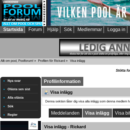
Startsida
Forum
Hjälp
Sök
Medlemmar
Logga in
Allt om pool, Poolforum!
»
Profilen för Rickard
»
Visa inlägg
Stötta f
Nya svar
Profilinformation
Olästa sen sist
Visa inlägg
Alla olästa
Denna sektion låter dig visa alla inlägg som denna medlem har
Sök
Meddelanden
Visa inlägg
Visa bi
Regler
Visa inlägg - Rickard