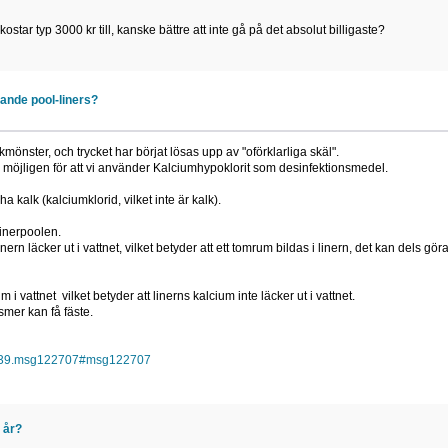
ostar typ 3000 kr till, kanske bättre att inte gå på det absolut billigaste?
ande pool-liners?
mönster, och trycket har börjat lösas upp av "oförklarliga skäl".
, möjligen för att vi använder Kalciumhypoklorit som desinfektionsmedel.
 kalk (kalciumklorid, vilket inte är kalk).
inerpoolen.
inern läcker ut i vattnet, vilket betyder att ett tomrum bildas i linern, det kan dels gör
i vattnet vilket betyder att linerns kalcium inte läcker ut i vattnet.
smer kan få fäste.
17439.msg122707#msg122707
i år?