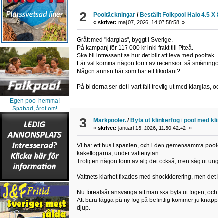
2
Pooltäckningar
/
Beställt Folkpool Halo 4.5 
«
skrivet:
maj 07, 2026, 14:07:58:58 »
Grått med "klarglas", byggt i Sverige.
På kampanj för 117 000 kr inkl frakt till Piteå.
Ska bli intressant se hur det blir att leva med pooltak.
Lär väl komma någon form av recension så småning
Någon annan här som har ett likadant?
På bilderna ser det i vart fall trevlig ut med klarglas,
Egen pool hemma!
Spabad, året om!
3
Markpooler.
/
Byta ut klinkerfog i pool med kl
«
skrivet:
januari 13, 2026, 11:30:42:42 »
Vi har ett hus i spanien, och i den gemensamma poolen 
kakelfogarna, under vattenytan.
Troligen någon form av alg det också, men såg ut un
Vattnets klarhet fixades med shockklorering, men det l
Nu förealsår ansvariga att man ska byta ut fogen, och 
Att bara lägga på ny fog på befintlig kommer ju knappast
djup.