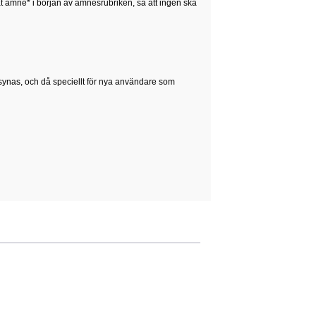
rat ämne* i början av ämnesrubriken, så att ingen ska
 synas, och då speciellt för nya användare som