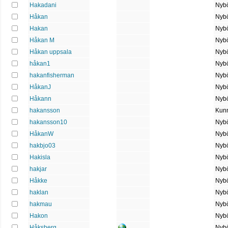
Hakadani
Nybö
Håkan
Nybö
Hakan
Nybö
Håkan M
Nybö
Håkan uppsala
Nybö
håkan1
Nybö
hakanfisherman
Nybö
HåkanJ
Nybö
Håkann
Nybö
hakansson
Kun
hakansson10
Nybö
HåkanW
Nybö
hakbjo03
Nybö
Hakisla
Nybö
hakjar
Nybö
Håkke
Nybö
haklan
Nybö
hakmau
Nybö
Hakon
Nybö
Håksberg
Nybö