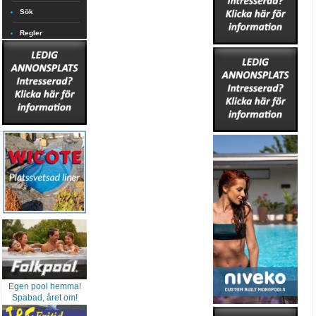
Sök
Regler
Egen pool hemma!
Spabad, året om!