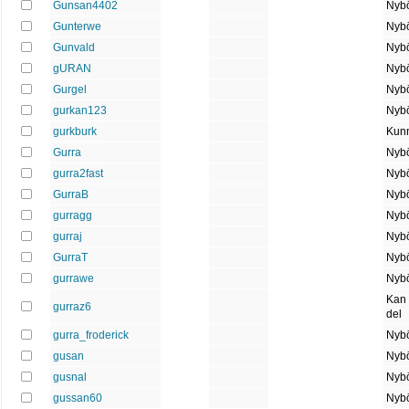
Gunsan4402
Nybö
Gunterwe
Nybö
Gunvald
Nybö
gURAN
Nybö
Gurgel
Nybö
gurkan123
Nybö
gurkburk
Kun
Gurra
Nybö
gurra2fast
Nybö
GurraB
Nybö
gurragg
Nybö
gurraj
Nybö
GurraT
Nybö
gurrawe
Nybö
Kan
gurraz6
del
gurra_froderick
Nybö
gusan
Nybö
gusnal
Nybö
gussan60
Nybö