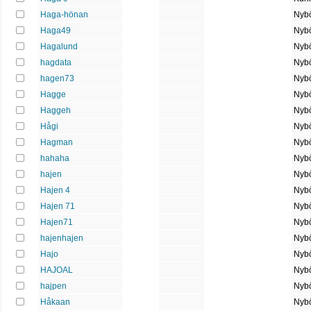
Haga-hönan
Nybö
Haga49
Nybö
Hagalund
Nybö
hagdata
Nybö
hagen73
Nybö
Hagge
Nybö
Haggeh
Nybö
Hågi
Nybö
Hagman
Nybö
hahaha
Nybö
hajen
Nybö
Hajen 4
Nybö
Hajen 71
Nybö
Hajen71
Nybö
hajenhajen
Nybö
Hajo
Nybö
HAJOAL
Nybö
hajpen
Nybö
Håkaan
Nybö