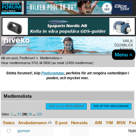
Menu ≡
Allt om pool, Poolforum!
»
Medlemslista
»
Visar medlemmarna 3701 till 3800
(av totalt 12450 medlemmar)
Stötta forumet!, köp
Poolsvampar
, perfekta för att rengöra vattenlinjen i
poolen, och mycket mer.
Medlemslista
A
B
C
D
E
F
G
H
I
J
K
L
M
N
O
P
Q
R
S
T
U
V
W
X
Y
Z
VISA ALLA MEDLEMMAR
SÖK EFTER MEDLEMMAR
Sidor:
1
...
37
[
38
]
39
...
125
Status
Användarnamn
E-post
Hemsida
AIM
YIM
MSN
Pos
gunsan
Nybö