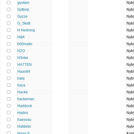
gyotam
Nybö
Gyttorp
Nybö
Gyzze
Nybö
G_Skatt
Nybö
H Hedning
Nybö
H&K
Nybö
h00matis
Nybö
H2O
Nybö
H3nke
Nybö
HA77EN
Nybö
Haas84
Nybö
habj
Nybö
haca
Nybö
Hacke
Nybö
hackeman
Nybö
Haddock
Nybö
Hades
Nybö
haesvau
Nybö
Hafdelin
Nybö
Haga 9
Kun