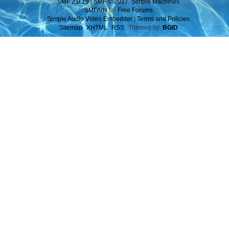
SMF 2.0.19
|
SMF © 2017
,
Simple Machines
SMFAds
for
Free Forums
Simple Audio Video Embedder
|
Terms and Policies
Sitemap
XHTML
RSS
Themed by:
BGID