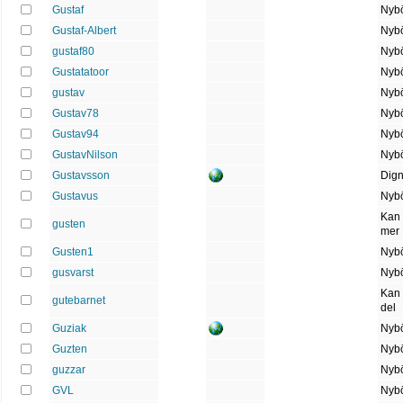
Gustaf
Nybö
Gustaf-Albert
Nybö
gustaf80
Nybö
Gustatatoor
Nybö
gustav
Nybö
Gustav78
Nybö
Gustav94
Nybö
GustavNilson
Nybö
Gustavsson
Dign
Gustavus
Nybö
Kan 
gusten
mer
Gusten1
Nybö
gusvarst
Nybö
Kan
gutebarnet
del
Guziak
Nybö
Guzten
Nybö
guzzar
Nybö
GVL
Nybö