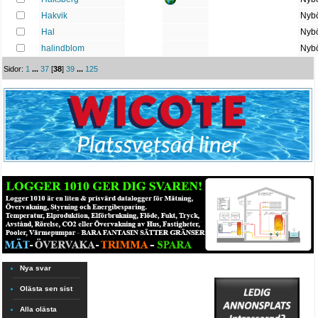
Hakvik
Nybö
Hal
Nybö
halindblom
Nybö
Sidor:
1
...
37
[
38
]
39
...
125
Nya svar
Olästa sen sist
Alla olästa