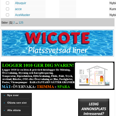
Abuquir
Nybö
acce
Kun
AceMaster
Nybö
Sidor: [
1
]
2
...
125
Nya svar
Olästa sen sist
Alla olästa