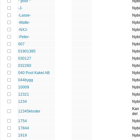
* pool *
Nybö
-J-
Nybö
-Lasse-
Nybö
-Matte-
Nybö
-NXJ-
Nybö
-Peter-
Nybö
007
Nybö
01901385
Nybö
030127
Nybö
032260
Nybö
040 Pool Kakel AB
Nybö
044bygg
Nybö
10009
Nybö
12321
Nybö
1234
Nybö
Kan
12345kloster
del
1754
Nybö
17844
Nybö
1919
Nybö