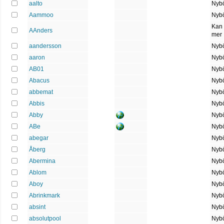
aalto
Nybö
Aammoo
Nybö
Kan 
AAnders
mer
aandersson
Nybö
aaron
Nybö
AB01
Nybö
Abacus
Nybö
abbemat
Nybö
Abbis
Nybö
Abby
Nybö
ABe
Nybö
abegar
Nybö
Åberg
Nybö
Abermina
Nybö
Ablom
Nybö
Aboy
Nybö
Abrinkmark
Nybö
absint
Nybö
absolutpool
Nybö