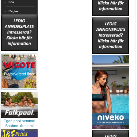
Sök
Regler
Egen pool hemma!
Spabad, året om!