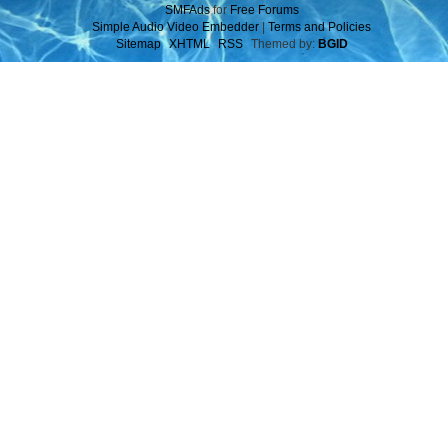
SMFAds
for
Free Forums
Simple Audio Video Embedder
|
Terms and Policies
Sitemap
XHTML
RSS
Themed by:
BGID