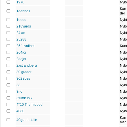
1970
Nybö
Kan
1danne1
del
1uuuu
Nybö
218yards
Nybö
24:an
Nybö
25288
Nybö
25° i vattnet
Kun
264joj
Nybö
2dojor
Nybö
2xstrandberg
Nybö
30 grader
Nybö
302Boss
Nybö
38
Nybö
3ric
Nybö
3tumkubik
Nybö
4*10 Thermopool
Nybö
4080
Nybö
Kan 
40grader4life
mer