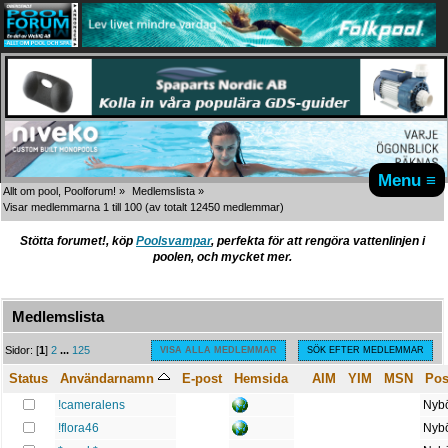
Menu ≡
Allt om pool, Poolforum!
»
Medlemslista
»
Visar medlemmarna 1 till 100
(av totalt 12450 medlemmar)
Stötta forumet!, köp
Poolsvampar
, perfekta för att rengöra vattenlinjen i
poolen, och mycket mer.
Medlemslista
A
B
C
D
E
F
G
H
I
J
K
L
M
N
O
P
Q
R
S
T
U
V
W
X
Y
Z
Sidor: [
1
]
2
...
125
VISA ALLA MEDLEMMAR
SÖK EFTER MEDLEMMAR
Status
Användarnamn
E-post
Hemsida
AIM
YIM
MSN
Pos
!cameralens
Nybö
!flora46
Nybö