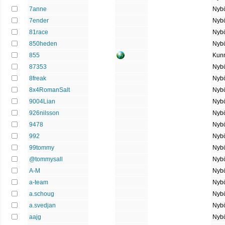
7anne
Nybö
7ender
Nybö
81race
Nybö
850heden
Nybö
855
Kun
87353
Nybö
8freak
Nybö
8x4RomanSalt
Nybö
9004Lian
Nybö
926nilsson
Nybö
9478
Nybö
992
Nybö
99tommy
Nybö
@tommysall
Nybö
A-M
Nybö
a-team
Nybö
a.schoug
Nybö
a.svedjan
Nybö
aajg
Nybö