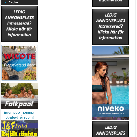
Regler
Egen pool hemma!
Spabad, året om!