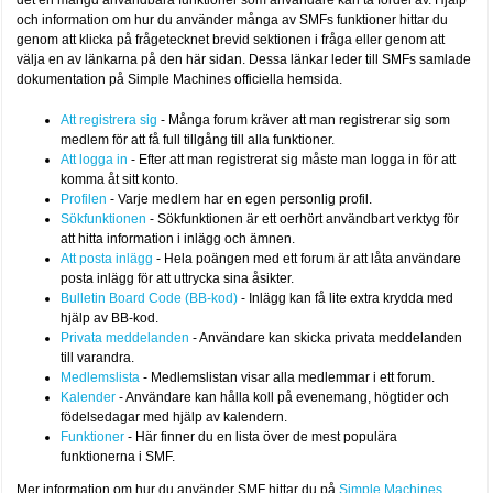
det en mängd användbara funktioner som användare kan ta fördel av. Hjälp
och information om hur du använder många av SMFs funktioner hittar du
genom att klicka på frågetecknet brevid sektionen i fråga eller genom att
välja en av länkarna på den här sidan. Dessa länkar leder till SMFs samlade
dokumentation på Simple Machines officiella hemsida.
Att registrera sig
- Många forum kräver att man registrerar sig som
medlem för att få full tillgång till alla funktioner.
Att logga in
- Efter att man registrerat sig måste man logga in för att
komma åt sitt konto.
Profilen
- Varje medlem har en egen personlig profil.
Sökfunktionen
- Sökfunktionen är ett oerhört användbart verktyg för
att hitta information i inlägg och ämnen.
Att posta inlägg
- Hela poängen med ett forum är att låta användare
posta inlägg för att uttrycka sina åsikter.
Bulletin Board Code (BB-kod)
- Inlägg kan få lite extra krydda med
hjälp av BB-kod.
Privata meddelanden
- Användare kan skicka privata meddelanden
till varandra.
Medlemslista
- Medlemslistan visar alla medlemmar i ett forum.
Kalender
- Användare kan hålla koll på evenemang, högtider och
födelsedagar med hjälp av kalendern.
Funktioner
- Här finner du en lista över de mest populära
funktionerna i SMF.
Mer information om hur du använder SMF hittar du på
Simple Machines