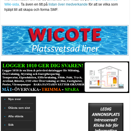
Wiki-sida
. Ta även en titt på
listan över medverkande
för att se vilka som
hjälpt till att skapa och forma SMF.
Nya svar
Olästa sen sist
Alla olästa
Sök