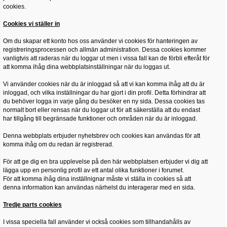
cookies.
Cookies vi ställer in
Om du skapar ett konto hos oss använder vi cookies för hanteringen av
registreringsprocessen och allmän administration. Dessa cookies kommer
vanligtvis att raderas när du loggar ut men i vissa fall kan de förbli efteråt för
att komma ihåg dina webbplatsinställningar när du loggas ut.
Vi använder cookies när du är inloggad så att vi kan komma ihåg att du är
inloggad, och vilka inställningar du har gjort i din profil. Detta förhindrar att
du behöver logga in varje gång du besöker en ny sida. Dessa cookies tas
normalt bort eller rensas när du loggar ut för att säkerställa att du endast
har tillgång till begränsade funktioner och områden när du är inloggad.
Denna webbplats erbjuder nyhetsbrev och cookies kan användas för att
komma ihåg om du redan är registrerad.
För att ge dig en bra upplevelse på den här webbplatsen erbjuder vi dig att
lägga upp en personlig profil av ett antal olika funktioner i forumet.
För att komma ihåg dina inställnignar måste vi ställa in cookies så att
denna information kan användas närhelst du interagerar med en sida.
Tredje parts cookies
I vissa speciella fall använder vi också cookies som tillhandahålls av