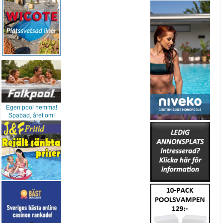
Egen pool hemma!
Spabad, året om!