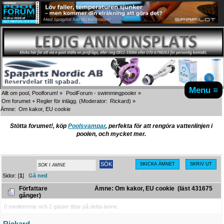
Menu ≡
Allt om pool, Poolforum!
»
PoolForum - swimmingpooler
»
Om forumet + Regler för inlägg.
(Moderator:
Rickard
) »
Ämne:
Om kakor, EU cookie
Stötta forumet!, köp
Poolsvampar
, perfekta för att rengöra vattenlinjen i
poolen, och mycket mer.
SKICKA ÄMNET
SKRIV UT
Sidor: [
1
]
Gå ned
Författare
Ämne: Om kakor, EU cookie (läst 431675
gånger)
0 medlemmar och 2 gäster tittar på detta ämne.
Rickard