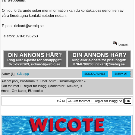
vår webbplats.
Om du fortfarande söker mer information kan du kontakta oss genom en av
våra föredragna kontaktmetoder nedan.
E-post: rickard@webiq.se
Telefon: 070-6798263
Loggat
Sidor: [
1
]
Gå upp
SKICKA ÄMNET
SKRIV UT
Allt om pool, Poolforum!
»
PoolForum - swimmingpooler
»
Om forumet + Regler för inlägg.
(Moderator:
Rickard
) »
Ämne:
Om kakor, EU cookie
Gå till: