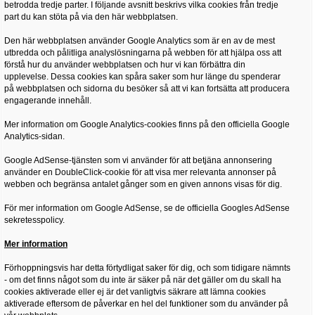
betrodda tredje parter. I följande avsnitt beskrivs vilka cookies från tredje
part du kan stöta på via den här webbplatsen.
Den här webbplatsen använder Google Analytics som är en av de mest
utbredda och pålitliga analyslösningarna på webben för att hjälpa oss att
förstå hur du använder webbplatsen och hur vi kan förbättra din
upplevelse. Dessa cookies kan spåra saker som hur länge du spenderar
på webbplatsen och sidorna du besöker så att vi kan fortsätta att producera
engagerande innehåll.
Mer information om Google Analytics-cookies finns på den officiella Google
Analytics-sidan.
Google AdSense-tjänsten som vi använder för att betjäna annonsering
använder en DoubleClick-cookie för att visa mer relevanta annonser på
webben och begränsa antalet gånger som en given annons visas för dig.
För mer information om Google AdSense, se de officiella Googles AdSense
sekretesspolicy.
Mer information
Förhoppningsvis har detta förtydligat saker för dig, och som tidigare nämnts
- om det finns något som du inte är säker på när det gäller om du skall ha
cookies aktiverade eller ej är det vanligtvis säkrare att lämna cookies
aktiverade eftersom de påverkar en hel del funktioner som du använder på