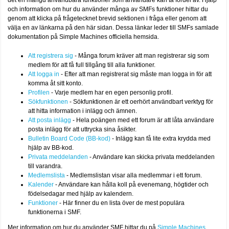
det en mängd användbara funktioner som användare kan ta fördel av. Hjälp
och information om hur du använder många av SMFs funktioner hittar du
genom att klicka på frågetecknet brevid sektionen i fråga eller genom att
välja en av länkarna på den här sidan. Dessa länkar leder till SMFs samlade
dokumentation på Simple Machines officiella hemsida.
Att registrera sig
- Många forum kräver att man registrerar sig som
medlem för att få full tillgång till alla funktioner.
Att logga in
- Efter att man registrerat sig måste man logga in för att
komma åt sitt konto.
Profilen
- Varje medlem har en egen personlig profil.
Sökfunktionen
- Sökfunktionen är ett oerhört användbart verktyg för
att hitta information i inlägg och ämnen.
Att posta inlägg
- Hela poängen med ett forum är att låta användare
posta inlägg för att uttrycka sina åsikter.
Bulletin Board Code (BB-kod)
- Inlägg kan få lite extra krydda med
hjälp av BB-kod.
Privata meddelanden
- Användare kan skicka privata meddelanden
till varandra.
Medlemslista
- Medlemslistan visar alla medlemmar i ett forum.
Kalender
- Användare kan hålla koll på evenemang, högtider och
födelsedagar med hjälp av kalendern.
Funktioner
- Här finner du en lista över de mest populära
funktionerna i SMF.
Mer information om hur du använder SMF hittar du på
Simple Machines