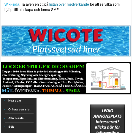
Wiki-sida
. Ta även en titt på
listan över medverkande
för att se vilka som
hjälpt till att skapa och forma SMF.
Nya svar
Olästa sen sist
Alla olästa
Sök