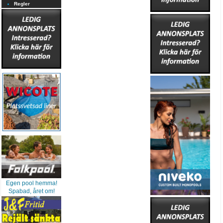
Regler
Egen pool hemma!
Spabad, året om!