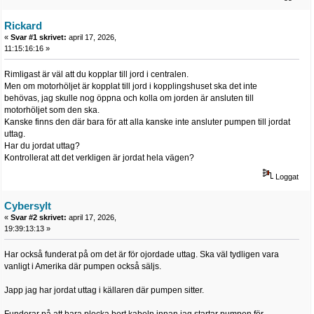
Rickard
«
Svar #1 skrivet:
april 17, 2026,
11:15:16:16 »
Rimligast är väl att du kopplar till jord i centralen.
Men om motorhöljet är kopplat till jord i kopplingshuset ska det inte
behövas, jag skulle nog öppna och kolla om jorden är ansluten till
motorhöljet som den ska.
Kanske finns den där bara för att alla kanske inte ansluter pumpen till jordat
uttag.
Har du jordat uttag?
Kontrollerat att det verkligen är jordat hela vägen?
Loggat
Cybersylt
«
Svar #2 skrivet:
april 17, 2026,
19:39:13:13 »
Har också funderat på om det är för ojordade uttag. Ska väl tydligen vara
vanligt i Amerika där pumpen också säljs.
Japp jag har jordat uttag i källaren där pumpen sitter.
Funderar på att bara plocka bort kabeln innan jag startar pumpen för