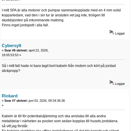
I mitt SPA är alla motorer och pumpar sammankopplade med en 4 mm solid
kopparledare, vad den i sin tur är ansluten vet jag inte, troligen till
skyddsjorden på inkommande matning.
Finns inget jordspett i alla fall.
Loggat
Cybersylt
«
Svar #6 skrivet:
april 22, 2026,
18:05:53:53 »
Så i mitt fall hade ni bara tagit bort kabeln från motorn och kört på jordad
stickpropp?
Loggat
Rickard
«
Svar #7 skrivet:
juni 03, 2026, 09:34:36:36
»
Kabeln är till för potentialutjämning och ska anslutas till alla andra
metalldelar i närheten av poolen som sedan kopplas till husets jordskena
så vitt jag förstår.
En behörig elektriker ska utföra installationen så det blir korrekt och säkert.