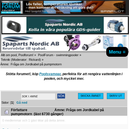
Menu ≡
Allt om pool, Poolforum!
»
PoolForum - swimmingpooler
»
Teknik
(Moderator:
Rickard
) »
Ämne:
Fråga om Jordkabel på pumpmotorn 
Stötta forumet!, köp
Poolsvampar
, perfekta för att rengöra vattenlinjen i
poolen, och mycket mer.
SKICKA ÄMNET
SKRIV UT
Sidor: [
1
]
Gå ned
Författare
Ämne: Fråga om Jordkabel på
pumpmotorn (läst 6730 gånger)
0 medlemmar och 1 gäst tittar på detta ämne.