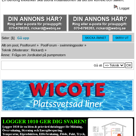
Loggat
Sidor: [
1
]
Gå upp
SKICKA ÄMNET
SKRIV UT
Allt om pool, Poolforum!
»
PoolForum - swimmingpooler
»
Teknik
(Moderator:
Rickard
) »
Ämne:
Fråga om Jordkabel på pumpmotorn 
Gå till: