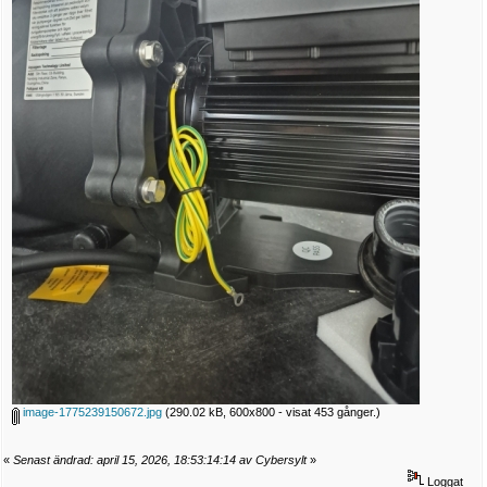
image-1775239150672.jpg
(290.02 kB, 600x800 - visat 453 gånger.)
«
Senast ändrad: april 15, 2026, 18:53:14:14 av Cybersylt
»
Loggat