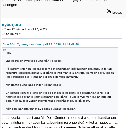
säsongen.
Loggat
nyburjare
«
Svar #3 skrivet:
april 17, 2026,
22:58:56:56 »
Citat från: Cybersylt skrivet april 15, 2026, 18:48:46:46
Hej.
Jag köpte en invereco pump från Folkpool.
På motorn sitter en jordkabel som det i manualen står att man ska ansluta för att
förhindra elektriska stötar. Det står inte vart man ska ansluta, pumpen har ju redan
jord i stickproppen. Handlar det om potentialutjämning?
Min gamla pump hade ingen sådan kabel.
En kompis som är elektriker trodde det skulle kopplas till närmsta vattenrör, det
närmsta jag har är till värmeväxlaren som går in i husets lvvp men jag är rädd att
göra hela husets vatten strömförande ifall något skulle gå snett.
Nån som har erfarenhet av dessa pumpar/jordkablar?
underskatta inte att fråga AI : Det stämmer att den extra kabeln handlar om
potentialutjämning (även kallat bonding på engelska), vilket är något annat
än den vanliga skyddsjordningen i stickproppen. Syftet är att se till att alla