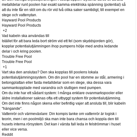
metalldelar runt poolen har exakt samma elektriska spänning (potential) så
att du inte får en stöt om du rör vid två olika saker samtidigt, till exempel en
stege och vattenytan.
Hayward Pool Products
Hayward Pool Products
+2
Vad kabeln ska användas till
Istället för att bara leda bort ström vid ett fel (som skyddsjorden gör),
kopplar potentialutjämningen ihop pumpens hölje med andra ledande
delar i och kring poolen.
Trouble Free Pool
Trouble Free Pool
+1
Vart ska den anslutas? Den ska kopplas till poolens lokala
potentialutjämningssystem. Om din pool har en stomme av stål, armering i
betongplattan eller fasta metalldelar som en stege, ska dessa vara
sammankopplade med varandra och slutligen med pumpen.
Om du inte har ett sådant system: I många enklare ovanmarkspooler eller
äldre installationer saknas ofta ett utbyggt system för potentialutjämning.
Om det inte finns någon skena eller befintlig vajer att ansluta till, blir kabeln
"hängande".
Vattenrör och värmeväxlare: Din kompis tanke om vattenrör är logisk i
teorin, men i en poolmiljö ska man inte bara chansa och koppla den till
husets interna rörsystem. Det kan i värsta fall leda in felströmmar i huset
eller vice versa.
Reddit