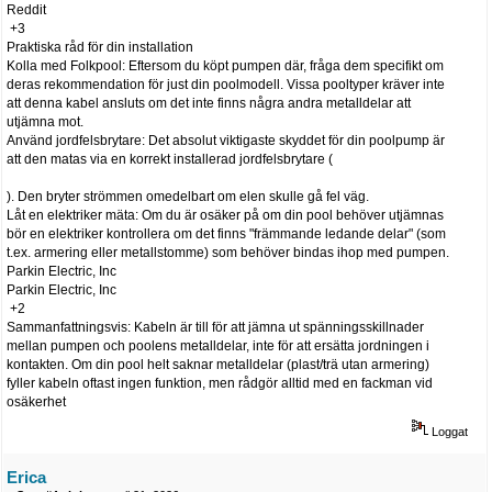
Reddit
+3
Praktiska råd för din installation
Kolla med Folkpool: Eftersom du köpt pumpen där, fråga dem specifikt om
deras rekommendation för just din poolmodell. Vissa pooltyper kräver inte
att denna kabel ansluts om det inte finns några andra metalldelar att
utjämna mot.
Använd jordfelsbrytare: Det absolut viktigaste skyddet för din poolpump är
att den matas via en korrekt installerad jordfelsbrytare (
). Den bryter strömmen omedelbart om elen skulle gå fel väg.
Låt en elektriker mäta: Om du är osäker på om din pool behöver utjämnas
bör en elektriker kontrollera om det finns "främmande ledande delar" (som
t.ex. armering eller metallstomme) som behöver bindas ihop med pumpen.
Parkin Electric, Inc
Parkin Electric, Inc
+2
Sammanfattningsvis: Kabeln är till för att jämna ut spänningsskillnader
mellan pumpen och poolens metalldelar, inte för att ersätta jordningen i
kontakten. Om din pool helt saknar metalldelar (plast/trä utan armering)
fyller kabeln oftast ingen funktion, men rådgör alltid med en fackman vid
osäkerhet
Loggat
Erica