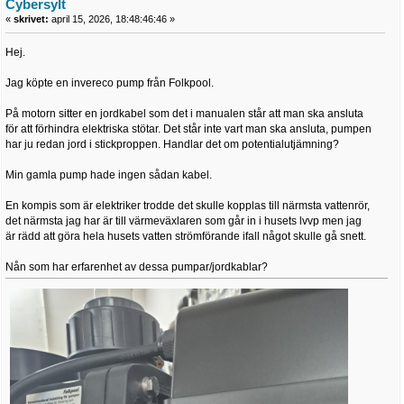
Cybersylt
«
skrivet:
april 15, 2026, 18:48:46:46 »
Hej.
Jag köpte en invereco pump från Folkpool.
På motorn sitter en jordkabel som det i manualen står att man ska ansluta
för att förhindra elektriska stötar. Det står inte vart man ska ansluta, pumpen
har ju redan jord i stickproppen. Handlar det om potentialutjämning?
Min gamla pump hade ingen sådan kabel.
En kompis som är elektriker trodde det skulle kopplas till närmsta vattenrör,
det närmsta jag har är till värmeväxlaren som går in i husets lvvp men jag
är rädd att göra hela husets vatten strömförande ifall något skulle gå snett.
Nån som har erfarenhet av dessa pumpar/jordkablar?