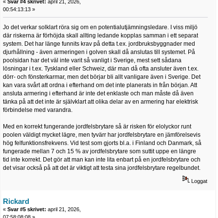
«
Svar #4 skrivet:
april 21, 2026,
00:54:13:13 »
Jo det verkar solklart röra sig om en potentialutjämningsledare. I viss miljö
där riskerna är förhöjda skall allting ledande kopplas samman i ett separat
system. Det har länge funnits krav på detta t.ex. jordbruksbyggnader med
djurhållning - även armeringen i golven skall då anslutas till systemet. På
poolsidan har det väl inte varit så vanligt i Sverige, mest sett sådana
lösningar i t.ex. Tyskland eller Schweiz, där man då ofta ansluter även t.ex.
dörr- och fönsterkarmar, men det börjar bli allt vanligare även i Sverige. Det
kan vara svårt att ordna i efterhand om det inte planerats in från början. Att
ansluta armering i efterhand är inte det enklaste och man måste då även
tänka på att det inte är självklart att olika delar av en armering har elektrisk
förbindelse med varandra.
Med en korrekt fungerande jordfelsbrytare så är risken för elolyckor runt
poolen väldigt mycket lägre, men tyvärr har jordfelsbrytare en jämförelsevis
hög felfunktionsfrekvens. Vid test som gjorts bl.a. i Finland och Danmark, så
fungerade mellan 7 och 15 % av jordfelsbrytare som suttit uppe en längre
tid inte korrekt. Det gör att man kan inte lita enbart på en jordfelsbrytare och
det visar också på att det är viktigt att testa sina jordfelsbrytare regelbundet.
Loggat
Rickard
«
Svar #5 skrivet:
april 21, 2026,
07:58:08:08 »