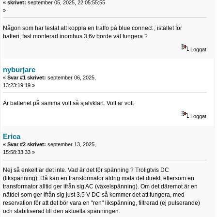
«
skrivet:
september 05, 2025, 22:05:55:55
»
Någon som har testat att koppla en traffo på blue connect , istället för
batteri, fast monterad inomhus 3,6v borde väl fungera ?
Loggat
nyburjare
«
Svar #1 skrivet:
september 06, 2025,
13:23:19:19 »
Är batteriet på samma volt så självklart. Volt är volt
Loggat
Erica
«
Svar #2 skrivet:
september 13, 2025,
15:58:33:33 »
Nej så enkelt är det inte. Vad är det för spänning ? Troligtvis DC
(likspänning). Då kan en transformator aldrig mata det direkt, eftersom en
transformator alltid ger ifrån sig AC (växelspänning). Om det däremot är en
nätdel som ger ifrån sig just 3.5 V DC så kommer det att fungera, med
reservation för att det bör vara en "ren" likspänning, filtrerad (ej pulserande)
och stabiliserad till den aktuella spänningen.