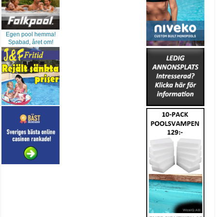
Egen pool hemma!
Spabad, året om!