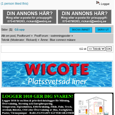
(1 person liked this)
Loggat
Sidor: [
1
]
Gå upp
SKICKA ÄMNET
SKRIV UT
Allt om pool, Poolforum!
»
PoolForum - swimmingpooler
»
Teknik
(Moderator:
Rickard
) »
Ämne:
Blue connect mätare
Gå till: