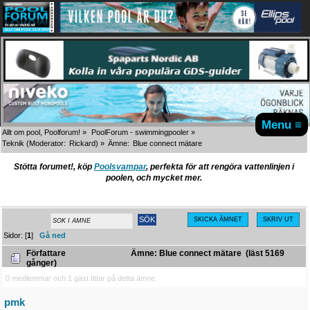
Menu ≡
Allt om pool, Poolforum!
»
PoolForum - swimmingpooler
»
Teknik
(Moderator:
Rickard
) »
Ämne:
Blue connect mätare
Stötta forumet!, köp
Poolsvampar
, perfekta för att rengöra vattenlinjen i
poolen, och mycket mer.
SKICKA ÄMNET
SKRIV UT
Sidor: [
1
]
Gå ned
Författare
Ämne: Blue connect mätare (läst 5169
gånger)
0 medlemmar och 1 gäst tittar på detta ämne.
pmk