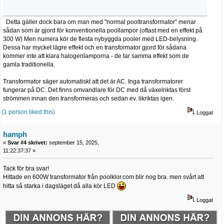
Detta gäller dock bara om man med "normal pooltransformator" menar
sådan som är gjord för konventionella poollampor (oftast med en effekt på
300 W) Men numera kör de flesta nybyggda pooler med LED-belysning.
Dessa har mycket lägre effekt och en transformator gjord för sådana
kommer inte att klara halogenlamporna - de tar samma effekt som de
gamla traditionella.
Transformator säger automatiskt att det är AC. Inga transformatorer
fungerar på DC. Det finns omvandlare för DC med då växelriktas först
strömmen innan den transformeras och sedan ev. likriktas igen.
(1 person liked this)
Loggat
hamph
«
Svar #4 skrivet:
september 15, 2025,
11:22:37:37 »
Tack för bra svar!
Hittade en 600W transformator från poolklor.com blir nog bra. men svårt att
hitta så starka i dagsläget då alla kör LED
Loggat