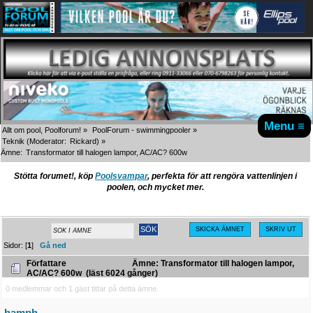
Menu ≡
Allt om pool, Poolforum!
»
PoolForum - swimmingpooler
»
Teknik
(Moderator:
Rickard
) »
Ämne:
Transformator till halogen lampor, AC/AC? 600w
Stötta forumet!, köp
Poolsvampar
, perfekta för att rengöra vattenlinjen i
poolen, och mycket mer.
SKICKA ÄMNET
SKRIV UT
Sidor: [
1
]
Gå ned
Författare
Ämne: Transformator till halogen lampor,
AC/AC? 600w (läst 6024 gånger)
0 medlemmar och 1 gäst tittar på detta ämne.
hamph