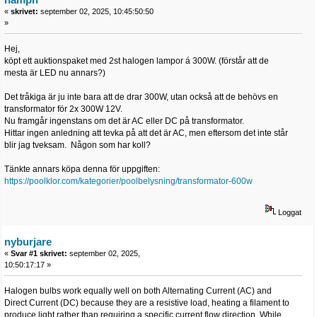
«
skrivet:
september 02, 2025, 10:45:50:50
»
Hej,
köpt ett auktionspaket med 2st halogen lampor á 300W. (förstår att de
mesta är LED nu annars?)
Det tråkiga är ju inte bara att de drar 300W, utan också att de behövs en
transformator för 2x 300W 12V.
Nu framgår ingenstans om det är AC eller DC på transformator.
Hittar ingen anledning att tevka på att det är AC, men eftersom det inte står
blir jag tveksam. Någon som har koll?
Tänkte annars köpa denna för uppgiften:
https://poolklor.com/kategorier/poolbelysning/transformator-600w
Loggat
nyburjare
«
Svar #1 skrivet:
september 02, 2025,
10:50:17:17 »
Halogen bulbs work equally well on both Alternating Current (AC) and
Direct Current (DC) because they are a resistive load, heating a filament to
produce light rather than requiring a specific current flow direction. While