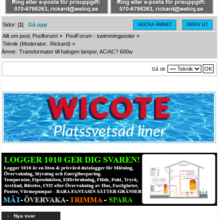
Sidor: [
1
]
Gå upp
SKICKA ÄMNET
SKRIV UT
Allt om pool, Poolforum!
»
PoolForum - swimmingpooler
»
Teknik
(Moderator:
Rickard
) »
Ämne:
Transformator till halogen lampor, AC/AC? 600w
Gå till:
Nya svar