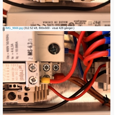
IMG_9666.jpg
(312.52 kB, 800x600 - visat 428 gånger.)