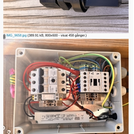
IMG_9658.jpg
(389.91 kB, 800x600 - visat 458 gånger.)