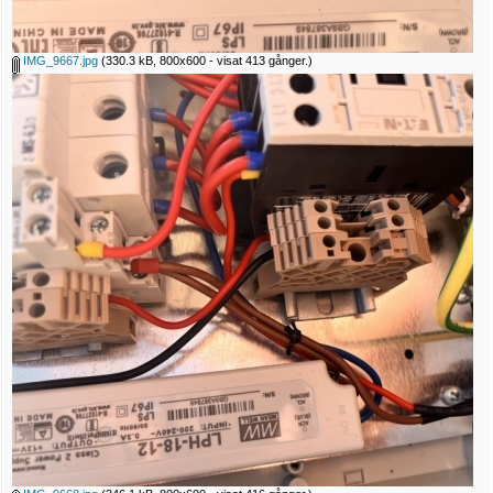
IMG_9667.jpg
(330.3 kB, 800x600 - visat 413 gånger.)