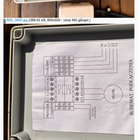
IMG_9650.jpg
(388.81 kB, 800x600 - visat 460 gånger.)