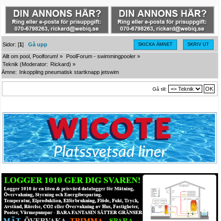
Sidor: [
1
]
Gå upp
SKICKA ÄMNET
SKRIV UT
Allt om pool, Poolforum!
»
PoolForum - swimmingpooler
»
Teknik
(Moderator:
Rickard
) »
Ämne:
Inkoppling pneumatisk startknapp jetswim
Gå till: