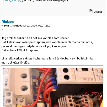
IMG_9668.jpg
(346.1 kB, 800x600 - visat 416 gånger.)
Loggat
Rickard
«
Svar #3 skrivet:
juli 11, 2025, 09:07:27:27
»
Jag är 99% säker på att det ska kopplas som i bilden.
Sätt flatstiftskontakter på knappen, och koppla in kablarna på plintarna,
polaritet har ingen betydelse så vitt jag kan avgöra.
Det är bara 12V till knappen.
Lilla relät verkar saknas i schemat, eller så är det bara symboliskt inritat,
men det krävs förstås.