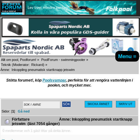
Menu ≡
Allt om pool, Poolforum!
»
PoolForum - swimmingpooler
»
Teknik
(Moderator:
Rickard
) »
Ämne:
Inkoppling pneumatisk startknapp jetswim
Stötta forumet!, köp
Poolsvampar
, perfekta för att rengöra vattenlinjen i
poolen, och mycket mer.
SKICKA ÄMNET
SKRIV UT
Sidor: [
1
]
Gå ned
Författare
Ämne: Inkoppling pneumatisk startknapp
jetswim (läst 7054 gånger)
0 medlemmar och 1 gäst tittar på detta ämne.